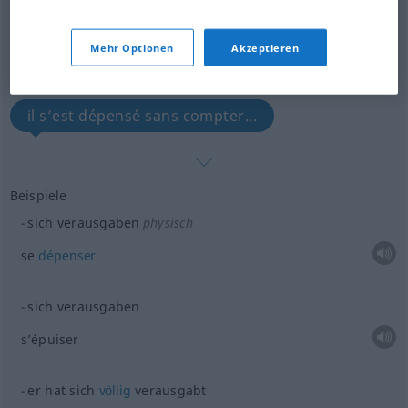
Übersicht aller Übersetzungen
(Für mehr Details die Übersetzung anklicken/antippen)
Mehr Optionen
Akzeptieren
se dépenser...
s’épuiser...
il s’est dépensé sans compter...
Beispiele
sich verausgaben
physisch
se
dépenser
sich verausgaben
s’épuiser
er hat sich
völlig
verausgabt