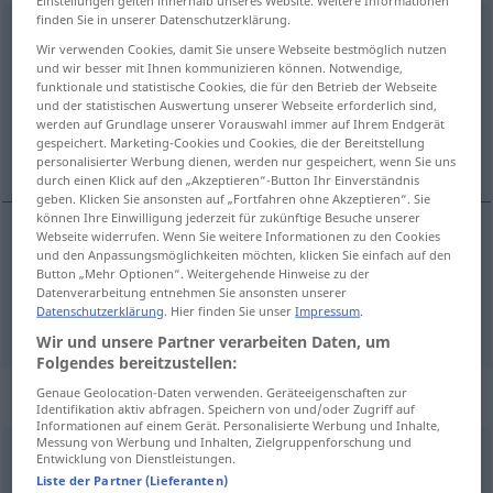
finden Sie in unserer Datenschutzerklärung.
verausgaben
v/t
<
sans ge
>
Wir verwenden Cookies, damit Sie unsere Webseite bestmöglich nutzen
und wir besser mit Ihnen kommunizieren können. Notwendige,
Übersicht aller Übersetzungen
funktionale und statistische Cookies, die für den Betrieb der Webseite
(Für mehr Details die Übersetzung anklicken/antippen)
und der statistischen Auswertung unserer Webseite erforderlich sind,
werden auf Grundlage unserer Vorauswahl immer auf Ihrem Endgerät
gespeichert. Marketing-Cookies und Cookies, die der Bereitstellung
dépenser, épuiser
personalisierter Werbung dienen, werden nur gespeichert, wenn Sie uns
durch einen Klick auf den „Akzeptieren“-Button Ihr Einverständnis
geben. Klicken Sie ansonsten auf „Fortfahren ohne Akzeptieren“. Sie
können Ihre Einwilligung jederzeit für zukünftige Besuche unserer
Webseite widerrufen. Wenn Sie weitere Informationen zu den Cookies
und den Anpassungsmöglichkeiten möchten, klicken Sie einfach auf den
dépenser
verausgaben
ADMIN
Button „Mehr Optionen“. Weitergehende Hinweise zu der
Datenverarbeitung entnehmen Sie ansonsten unserer
Datenschutzerklärung
. Hier finden Sie unser
Impressum
.
a.
épuiser
verausgaben
Kräfte
FIG
Wir und unsere Partner verarbeiten Daten, um
Folgendes bereitzustellen:
„verausgaben“
: reflexives Verb
Genaue Geolocation-Daten verwenden. Geräteeigenschaften zur
Identifikation aktiv abfragen. Speichern von und/oder Zugriff auf
Informationen auf einem Gerät. Personalisierte Werbung und Inhalte,
Messung von Werbung und Inhalten, Zielgruppenforschung und
verausgaben
v/r
<
sans ge
>
Entwicklung von Dienstleistungen.
Liste der Partner (Lieferanten)