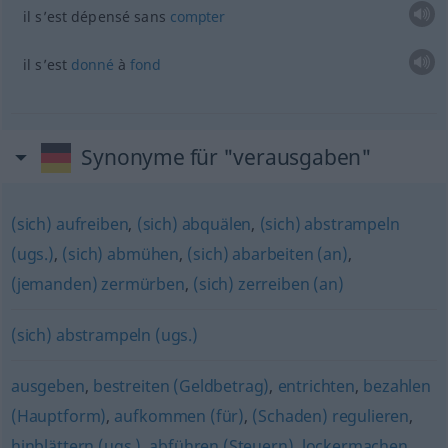
il s’est dépensé sans
compter
il s’est
donné
à
fond
Synonyme für "verausgaben"
(sich) aufreiben
,
(sich) abquälen
,
(sich) abstrampeln
(ugs.)
,
(sich) abmühen
,
(sich) abarbeiten (an)
,
(jemanden) zermürben
,
(sich) zerreiben (an)
(sich) abstrampeln (ugs.)
ausgeben
,
bestreiten (Geldbetrag)
,
entrichten
,
bezahlen
(Hauptform)
,
aufkommen (für)
,
(Schaden) regulieren
,
hinblättern (ugs.)
,
abführen (Steuern)
,
lockermachen