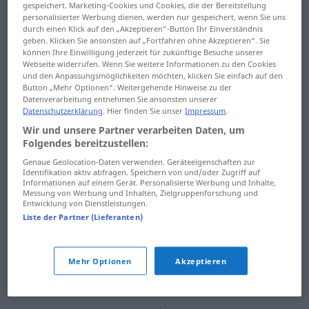
gespeichert. Marketing-Cookies und Cookies, die der Bereitstellung
haut-parleur
Haute-Vienne
personalisierter Werbung dienen, werden nur gespeichert, wenn Sie uns
durch einen Klick auf den „Akzeptieren“-Button Ihr Einverständnis
Haut-Rhin
Haute-Volta
geben. Klicken Sie ansonsten auf „Fortfahren ohne Akzeptieren“. Sie
können Ihre Einwilligung jederzeit für zukünftige Besuche unserer
hautain
Haute-Égypte
Webseite widerrufen. Wenn Sie weitere Informationen zu den Cookies
und den Anpassungsmöglichkeiten möchten, klicken Sie einfach auf den
Button „Mehr Optionen“. Weitergehende Hinweise zu der
hautbois
hautement
Datenverarbeitung entnehmen Sie ansonsten unserer
Datenschutzerklärung
. Hier finden Sie unser
Impressum
.
hautboïste
Hautes-Alpes
Wir und unsere Partner verarbeiten Daten, um
Folgendes bereitzustellen:
haute
Hautes-Pyrénées
Genaue Geolocation-Daten verwenden. Geräteeigenschaften zur
Identifikation aktiv abfragen. Speichern von und/oder Zugriff auf
Haute-Autriche
hauteur
Informationen auf einem Gerät. Personalisierte Werbung und Inhalte,
Messung von Werbung und Inhalten, Zielgruppenforschung und
Haute-Corse
Hauts-de-Seine
Entwicklung von Dienstleistungen.
Liste der Partner (Lieferanten)
haute-fidélité
hauturier
Haute-Garonne
havanais
Mehr Optionen
Akzeptieren
Haute-Loire
havane