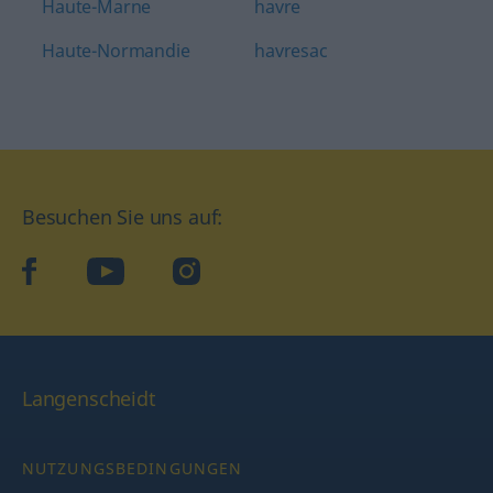
Haute-Marne
havre
Haute-Normandie
havresac
Besuchen Sie uns auf:
facebook
YouTube
Instagram
Langenscheidt
NUTZUNGSBEDINGUNGEN