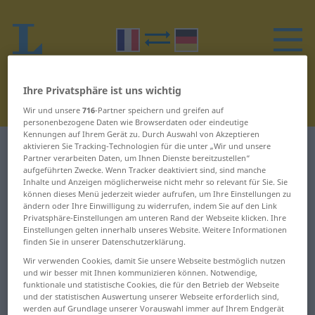
Ihre Privatsphäre ist uns wichtig
Wir und unsere
716
-Partner speichern und greifen auf
personenbezogene Daten wie Browserdaten oder eindeutige
Kennungen auf Ihrem Gerät zu. Durch Auswahl von Akzeptieren
aktivieren Sie Tracking-Technologien für die unter „Wir und unsere
Französisch-Deutsch Wörterbuch
H
7
Partner verarbeiten Daten, um Ihnen Dienste bereitzustellen“
aufgeführten Zwecke. Wenn Tracker deaktiviert sind, sind manche
Wörter auf Französisch, die mit
Inhalte und Anzeigen möglicherweise nicht mehr so relevant für Sie. Sie
können dieses Menü jederzeit wieder aufrufen, um Ihre Einstellungen zu
H beginnen – haut-le-cœur ...
ändern oder Ihre Einwilligung zu widerrufen, indem Sie auf den Link
Privatsphäre-Einstellungen am unteren Rand der Webseite klicken. Ihre
havresac
Einstellungen gelten innerhalb unseres Website. Weitere Informationen
finden Sie in unserer Datenschutzerklärung.
Wir verwenden Cookies, damit Sie unsere Webseite bestmöglich nutzen
haut-le-cœur
Haute-Savoie
und wir besser mit Ihnen kommunizieren können. Notwendige,
funktionale und statistische Cookies, die für den Betrieb der Webseite
Haut-Palatinat
Haute-Saône
und der statistischen Auswertung unserer Webseite erforderlich sind,
werden auf Grundlage unserer Vorauswahl immer auf Ihrem Endgerät