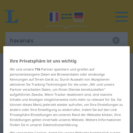
Ihre Privatsphäre ist uns wichtig
Französisch-Deutsch Wörterbuch
havanais
Wir und unsere
716
-Partner speichern und greifen auf
Französisch-Deutsch Übersetzung
personenbezogene Daten wie Browserdaten oder eindeutige
Kennungen auf Ihrem Gerät zu. Durch Auswahl von Akzeptieren
für "havanais"
aktivieren Sie Tracking-Technologien für die unter „Wir und unsere
Partner verarbeiten Daten, um Ihnen Dienste bereitzustellen“
aufgeführten Zwecke. Wenn Tracker deaktiviert sind, sind manche
"havanais" Deutsch Übersetzung
Inhalte und Anzeigen möglicherweise nicht mehr so relevant für Sie. Sie
können dieses Menü jederzeit wieder aufrufen, um Ihre Einstellungen zu
ändern oder Ihre Einwilligung zu widerrufen, indem Sie auf den Link
Privatsphäre-Einstellungen am unteren Rand der Webseite klicken. Ihre
„havanais“
: adjectif (qualificatif)
Einstellungen gelten innerhalb unseres Website. Weitere Informationen
finden Sie in unserer Datenschutzerklärung.
havanais
[avanɛ]
adj
<
-aise
[-ɛz]
>
Wir verwenden Cookies, damit Sie unsere Webseite bestmöglich nutzen