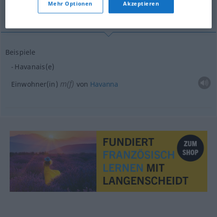
Mehr Optionen
Akzeptieren
Einwohnerin
Beispiele
Havanais(e)
m(f)
Einwohner(in)
von
Havanna