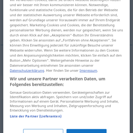
und wir besser mit Ihnen kommunizieren können. Notwendige,
funktionale und statistische Cookies, die für den Betrieb der Webseite
Übersicht aller Übersetzungen
und der statistischen Auswertung unserer Webseite erforderlich sind,
(Für mehr Details die Übersetzung anklicken/antippen)
werden auf Grundlage unserer Vorauswahl immer auf Ihrem Endgerät
gespeichert. Marketing-Cookies und Cookies, die der Bereitstellung
personalisierter Werbung dienen, werden nur gespeichert, wenn Sie uns
von Havanna
durch einen Klick auf den „Akzeptieren“-Button Ihr Einverständnis
geben. Klicken Sie ansonsten auf „Fortfahren ohne Akzeptieren“. Sie
können Ihre Einwilligung jederzeit für zukünftige Besuche unserer
Webseite widerrufen. Wenn Sie weitere Informationen zu den Cookies
und den Anpassungsmöglichkeiten möchten, klicken Sie einfach auf den
Button „Mehr Optionen“. Weitergehende Hinweise zu der
von
Havanna
havanais
Datenverarbeitung entnehmen Sie ansonsten unserer
Datenschutzerklärung
. Hier finden Sie unser
Impressum
.
Wir und unsere Partner verarbeiten Daten, um
„havanais“
: masculin avec
Folgendes bereitzustellen:
terminaison féminine entre
Genaue Geolocation-Daten verwenden. Geräteeigenschaften zur
Identifikation aktiv abfragen. Speichern von und/oder Zugriff auf
Informationen auf einem Gerät. Personalisierte Werbung und Inhalte,
Messung von Werbung und Inhalten, Zielgruppenforschung und
havanais
[avanɛ]
m(f)
<
-aise
[-ɛz]
>
Entwicklung von Dienstleistungen.
Liste der Partner (Lieferanten)
Übersicht aller Übersetzungen
(Für mehr Details die Übersetzung anklicken/antippen)