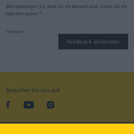
Bitte bestätigen Sie, dass Sie ein Mensch sind, indem Sie ein
Häkchen setzen.*
*Pflichtfeld
Feedback absenden
Besuchen Sie uns auf:
facebook
YouTube
Instagram