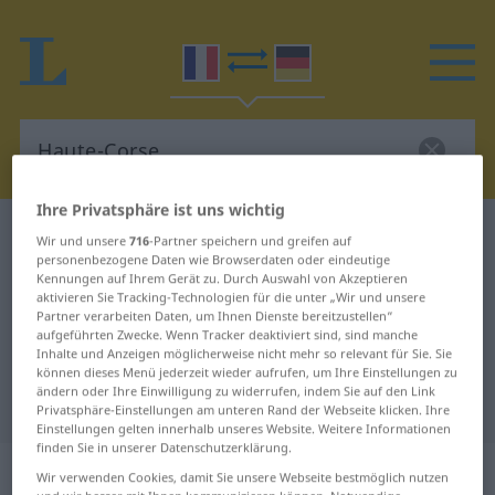
Ihre Privatsphäre ist uns wichtig
Französisch-Deutsch Wörterbuch
Haute-Corse
Wir und unsere
716
-Partner speichern und greifen auf
personenbezogene Daten wie Browserdaten oder eindeutige
Französisch-Deutsch Übersetzung
Kennungen auf Ihrem Gerät zu. Durch Auswahl von Akzeptieren
aktivieren Sie Tracking-Technologien für die unter „Wir und unsere
für "Haute-Corse"
Partner verarbeiten Daten, um Ihnen Dienste bereitzustellen“
aufgeführten Zwecke. Wenn Tracker deaktiviert sind, sind manche
Inhalte und Anzeigen möglicherweise nicht mehr so relevant für Sie. Sie
"Haute-Corse" Deutsch
können dieses Menü jederzeit wieder aufrufen, um Ihre Einstellungen zu
ändern oder Ihre Einwilligung zu widerrufen, indem Sie auf den Link
Übersetzung
Privatsphäre-Einstellungen am unteren Rand der Webseite klicken. Ihre
Einstellungen gelten innerhalb unseres Website. Weitere Informationen
finden Sie in unserer Datenschutzerklärung.
„Haute-Corse“
: féminin
Wir verwenden Cookies, damit Sie unsere Webseite bestmöglich nutzen