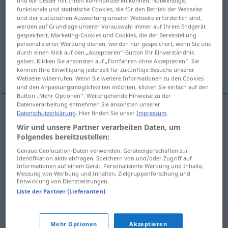
und wir besser mit Ihnen kommunizieren können. Notwendige,
funktionale und statistische Cookies, die für den Betrieb der Webseite
Haute-Corse
f
und der statistischen Auswertung unserer Webseite erforderlich sind,
werden auf Grundlage unserer Vorauswahl immer auf Ihrem Endgerät
Übersicht aller Übersetzungen
gespeichert. Marketing-Cookies und Cookies, die der Bereitstellung
personalisierter Werbung dienen, werden nur gespeichert, wenn Sie uns
(Für mehr Details die Übersetzung anklicken/antippen)
durch einen Klick auf den „Akzeptieren“-Button Ihr Einverständnis
geben. Klicken Sie ansonsten auf „Fortfahren ohne Akzeptieren“. Sie
keine direkte Übersetzung
können Ihre Einwilligung jederzeit für zukünftige Besuche unserer
Webseite widerrufen. Wenn Sie weitere Informationen zu den Cookies
und den Anpassungsmöglichkeiten möchten, klicken Sie einfach auf den
Button „Mehr Optionen“. Weitergehende Hinweise zu der
Datenverarbeitung entnehmen Sie ansonsten unserer
Datenschutzerklärung
. Hier finden Sie unser
Impressum
.
Beispiele
Wir und unsere Partner verarbeiten Daten, um
la Haute-Corse
Folgendes bereitzustellen:
frz Departement auf
keine direkte
Übersetzung
Genaue Geolocation-Daten verwenden. Geräteeigenschaften zur
Identifikation aktiv abfragen. Speichern von und/oder Zugriff auf
Korsika
Informationen auf einem Gerät. Personalisierte Werbung und Inhalte,
Messung von Werbung und Inhalten, Zielgruppenforschung und
Entwicklung von Dienstleistungen.
Liste der Partner (Lieferanten)
Mehr Optionen
Akzeptieren