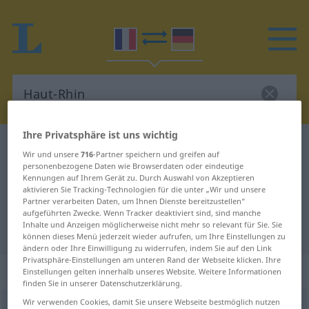
Ihre Privatsphäre ist uns wichtig
Französisch-Deutsch Wörterbuch
Haut-Rhin
Wir und unsere
716
-Partner speichern und greifen auf
Französisch-Deutsch Übersetzung
personenbezogene Daten wie Browserdaten oder eindeutige
Kennungen auf Ihrem Gerät zu. Durch Auswahl von Akzeptieren
für "Haut-Rhin"
aktivieren Sie Tracking-Technologien für die unter „Wir und unsere
Partner verarbeiten Daten, um Ihnen Dienste bereitzustellen“
aufgeführten Zwecke. Wenn Tracker deaktiviert sind, sind manche
Inhalte und Anzeigen möglicherweise nicht mehr so relevant für Sie. Sie
"Haut-Rhin" Deutsch Übersetzung
können dieses Menü jederzeit wieder aufrufen, um Ihre Einstellungen zu
ändern oder Ihre Einwilligung zu widerrufen, indem Sie auf den Link
Privatsphäre-Einstellungen am unteren Rand der Webseite klicken. Ihre
„Haut-Rhin“
: masculin
Einstellungen gelten innerhalb unseres Website. Weitere Informationen
finden Sie in unserer Datenschutzerklärung.
Wir verwenden Cookies, damit Sie unsere Webseite bestmöglich nutzen
Haut-Rhin
m