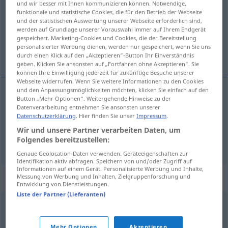
und wir besser mit Ihnen kommunizieren können. Notwendige,
funktionale und statistische Cookies, die für den Betrieb der Webseite
Übersicht aller Übersetzungen
und der statistischen Auswertung unserer Webseite erforderlich sind,
werden auf Grundlage unserer Vorauswahl immer auf Ihrem Endgerät
(Für mehr Details die Übersetzung anklicken/antippen)
gespeichert. Marketing-Cookies und Cookies, die der Bereitstellung
personalisierter Werbung dienen, werden nur gespeichert, wenn Sie uns
das Oberelsass
durch einen Klick auf den „Akzeptieren“-Button Ihr Einverständnis
geben. Klicken Sie ansonsten auf „Fortfahren ohne Akzeptieren“. Sie
können Ihre Einwilligung jederzeit für zukünftige Besuche unserer
Webseite widerrufen. Wenn Sie weitere Informationen zu den Cookies
und den Anpassungsmöglichkeiten möchten, klicken Sie einfach auf den
Beispiele
Button „Mehr Optionen“. Weitergehende Hinweise zu der
Datenverarbeitung entnehmen Sie ansonsten unserer
le Haut-Rhin
Datenschutzerklärung
. Hier finden Sie unser
Impressum
.
Wir und unsere Partner verarbeiten Daten, um
das Oberelsass
Folgendes bereitzustellen:
Genaue Geolocation-Daten verwenden. Geräteeigenschaften zur
Identifikation aktiv abfragen. Speichern von und/oder Zugriff auf
Informationen auf einem Gerät. Personalisierte Werbung und Inhalte,
Beispielsätze für "Haut-Rhin"
Messung von Werbung und Inhalten, Zielgruppenforschung und
Entwicklung von Dienstleistungen.
Liste der Partner (Lieferanten)
etc
dans le
Cantal
, le Haut-Rhin
im
Departement
Cantal, Haut-Rhin
etc
Mehr Optionen
Akzeptieren