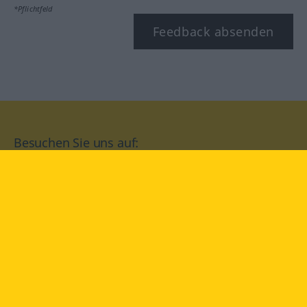
*Pflichtfeld
Feedback absenden
Besuchen Sie uns auf:
facebook
YouTube
Instagram
Langenscheidt
NUTZUNGSBEDINGUNGEN