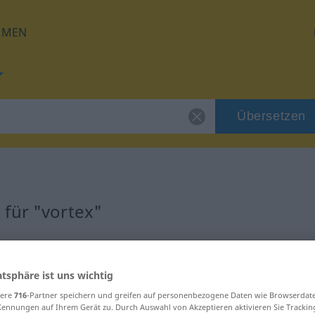
HMEN
Übersetzen
für "vortex"
atsphäre ist uns wichtig
sere
716
-Partner speichern und greifen auf personenbezogene Daten wie Browserdat
Kennungen auf Ihrem Gerät zu. Durch Auswahl von Akzeptieren aktivieren Sie Trackin