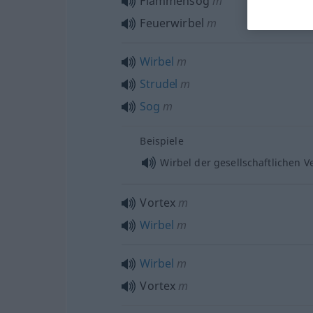
Flammensog
m
Feuerwirbel
m
Wirbel
m
Strudel
m
Sog
m
Beispiele
Wirbel der gesellschaftlichen 
Vortex
m
Wirbel
m
Wirbel
m
Vortex
m