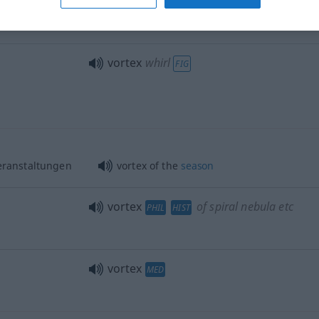
vortex
of fire
vortex
whirl
FIG
Veranstaltungen
vortex of the
season
vortex
of spiral nebula
etc
PHIL
HIST
vortex
MED