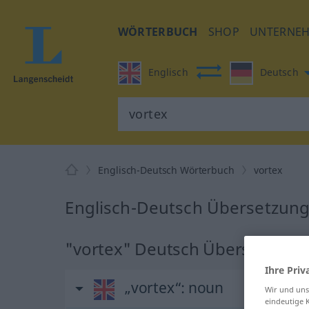
WÖRTERBUCH
SHOP
UNTERNE
Englisch
Deutsch
Englisch-Deutsch Wörterbuch
vortex
Englisch-Deutsch Übersetzung 
"vortex" Deutsch Übersetzung
Ihre Priv
„vortex“
: noun
Wir und un
eindeutige 