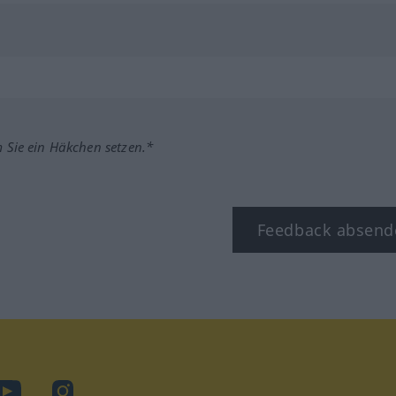
m Sie ein Häkchen setzen.*
Feedback absend
ook
YouTube
Instagram