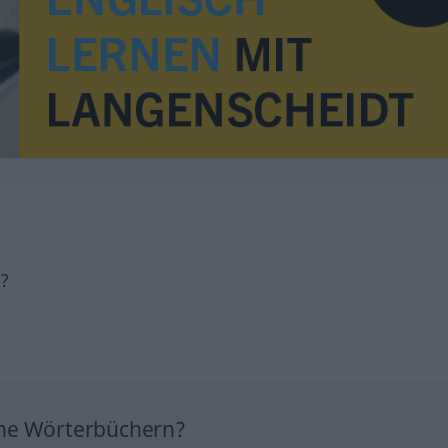
h?
ine Wörterbüchern?