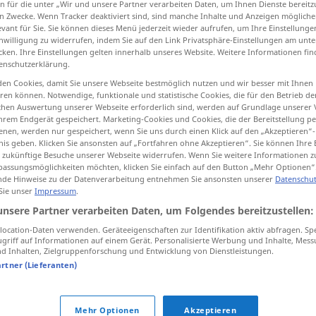
n für die unter „Wir und unsere Partner verarbeiten Daten, um Ihnen Dienste bereitz
n Zwecke. Wenn Tracker deaktiviert sind, sind manche Inhalte und Anzeigen mögliche
iːz]
>
evant für Sie. Sie können dieses Menü jederzeit wieder aufrufen, um Ihre Einstellung
inwilligung zu widerrufen, indem Sie auf den Link Privatsphäre-Einstellungen am unt
cken. Ihre Einstellungen gelten innerhalb unseres Website. Weitere Informationen fin
tippen)
enschutzerklärung.
en Cookies, damit Sie unsere Webseite bestmöglich nutzen und wir besser mit Ihnen
Windhose
Flammensog, Feuerwirbel
en können. Notwendige, funktionale und statistische Cookies, die für den Betrieb d
ischen Auswertung unserer Webseite erforderlich sind, werden auf Grundlage unserer
hrem Endgerät gespeichert. Marketing-Cookies und Cookies, die der Bereitstellung per
irbel
Wirbel, Vortex
nen, werden nur gespeichert, wenn Sie uns durch einen Klick auf den „Akzeptieren“-
nis geben. Klicken Sie ansonsten auf „Fortfahren ohne Akzeptieren“. Sie können Ihre 
ür zukünftige Besuche unserer Webseite widerrufen. Wenn Sie weitere Informationen 
assungsmöglichkeiten möchten, klicken Sie einfach auf den Button „Mehr Optionen“
de Hinweise zu der Datenverarbeitung entnehmen Sie ansonsten unserer
Datenschut
 Sie unser
Impressum
.
vortex
in liquid and gas
unsere Partner verarbeiten Daten, um Folgendes bereitzustellen:
ocation-Daten verwenden. Geräteeigenschaften zur Identifikation aktiv abfragen. Sp
griff auf Informationen auf einem Gerät. Personalisierte Werbung und Inhalte, Mes
 Inhalten, Zielgruppenforschung und Entwicklung von Dienstleistungen.
vortex
of wind
artner (Lieferanten)
Mehr Optionen
Akzeptieren