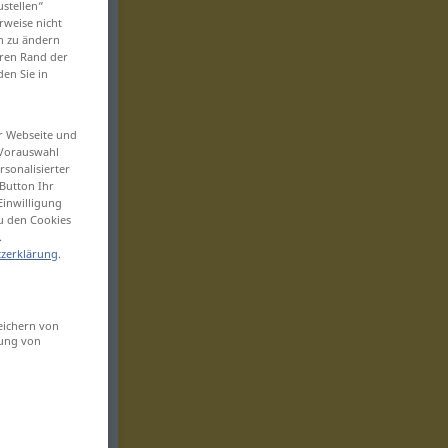
ustellen“
rweise nicht
en zu ändern
eren Rand der
den Sie in
er Webseite und
 Vorauswahl
sonalisierter
Button Ihr
Einwilligung
zu den Cookies
.
zerklärung
.
eichern von
sung von