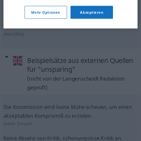
reichlich
,
uneingeschränkt
unsparing
lavish
Mehr Optionen
Akzeptieren
schonungslos
,
unbarmherzig
unsparing
merciless
Beispielsätze aus externen Quellen
für "unsparing"
(nicht von der Langenscheidt Redaktion
geprüft)
Die Kommission wird keine Mühe scheuen, um einen
akzeptablen Kompromiß zu erzielen.
Quelle:
Europarl
Keine Absenz von Kritik, schonungslose Kritik an