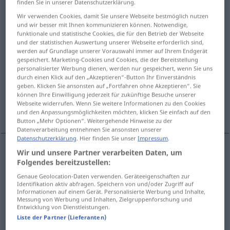
finden Sie in unserer Datenschutzerklärung.
Wir verwenden Cookies, damit Sie unsere Webseite bestmöglich nutzen
Übersicht aller Übersetzungen
und wir besser mit Ihnen kommunizieren können. Notwendige,
(Für mehr Details die Übersetzung anklicken/antippen)
funktionale und statistische Cookies, die für den Betrieb der Webseite
und der statistischen Auswertung unserer Webseite erforderlich sind,
werden auf Grundlage unserer Vorauswahl immer auf Ihrem Endgerät
nicht kleinlich, freigebig, großzügig
gespeichert. Marketing-Cookies und Cookies, die der Bereitstellung
personalisierter Werbung dienen, werden nur gespeichert, wenn Sie uns
durch einen Klick auf den „Akzeptieren“-Button Ihr Einverständnis
reichlich, uneingeschränkt
geben. Klicken Sie ansonsten auf „Fortfahren ohne Akzeptieren“. Sie
können Ihre Einwilligung jederzeit für zukünftige Besuche unserer
Webseite widerrufen. Wenn Sie weitere Informationen zu den Cookies
schonungslos, unbarmherzig
und den Anpassungsmöglichkeiten möchten, klicken Sie einfach auf den
Button „Mehr Optionen“. Weitergehende Hinweise zu der
Datenverarbeitung entnehmen Sie ansonsten unserer
Datenschutzerklärung
. Hier finden Sie unser
Impressum
.
Wir und unsere Partner verarbeiten Daten, um
nicht
kleinlich
,
freigebig
,
großzügig
(
in, of
mit
)
Folgendes bereitzustellen:
Genaue Geolocation-Daten verwenden. Geräteeigenschaften zur
unsparing
Identifikation aktiv abfragen. Speichern von und/oder Zugriff auf
Informationen auf einem Gerät. Personalisierte Werbung und Inhalte,
Messung von Werbung und Inhalten, Zielgruppenforschung und
Entwicklung von Dienstleistungen.
Liste der Partner (Lieferanten)