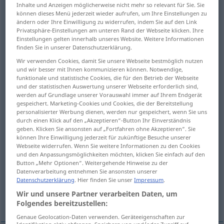
Inhalte und Anzeigen möglicherweise nicht mehr so relevant für Sie. Sie
können dieses Menü jederzeit wieder aufrufen, um Ihre Einstellungen zu
Übersicht aller Übersetzungen
ändern oder Ihre Einwilligung zu widerrufen, indem Sie auf den Link
(Für mehr Details die Übersetzung anklicken/antippen)
Privatsphäre-Einstellungen am unteren Rand der Webseite klicken. Ihre
Einstellungen gelten innerhalb unseres Website. Weitere Informationen
finden Sie in unserer Datenschutzerklärung.
unnatürlich, nicht natürlich
Wir verwenden Cookies, damit Sie unsere Webseite bestmöglich nutzen
und wir besser mit Ihnen kommunizieren können. Notwendige,
funktionale und statistische Cookies, die für den Betrieb der Webseite
künstlich, gekünstelt, gezwungen,
und der statistischen Auswertung unserer Webseite erforderlich sind,
geschraubt, affektiert
werden auf Grundlage unserer Vorauswahl immer auf Ihrem Endgerät
gespeichert. Marketing-Cookies und Cookies, die der Bereitstellung
personalisierter Werbung dienen, werden nur gespeichert, wenn Sie uns
widernatürlich, naturwidrig
durch einen Klick auf den „Akzeptieren“-Button Ihr Einverständnis
geben. Klicken Sie ansonsten auf „Fortfahren ohne Akzeptieren“. Sie
können Ihre Einwilligung jederzeit für zukünftige Besuche unserer
ungeheuerlich, abscheulich, scheußlich
Webseite widerrufen. Wenn Sie weitere Informationen zu den Cookies
und den Anpassungsmöglichkeiten möchten, klicken Sie einfach auf den
Button „Mehr Optionen“. Weitergehende Hinweise zu der
ungewöhnlich, merkwürdig, eigenartig
Datenverarbeitung entnehmen Sie ansonsten unserer
Datenschutzerklärung
. Hier finden Sie unser
Impressum
.
Wir und unsere Partner verarbeiten Daten, um
anomal, abnorm
Folgendes bereitzustellen:
Genaue Geolocation-Daten verwenden. Geräteeigenschaften zur