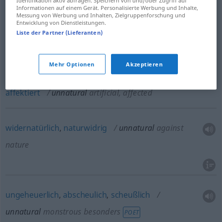
Identifikation aktiv abfragen. Speichern von und/oder Zugriff auf
Informationen auf einem Gerät. Personalisierte Werbung und Inhalte,
Messung von Werbung und Inhalten, Zielgruppenforschung und
Entwicklung von Dienstleistungen.
unnatürlich
, nicht
natürlich
unnatural
Liste der Partner (Lieferanten)
Mehr Optionen
Akzeptieren
künstlich
,
gekünstelt
,
gezwungen
,
geschraubt
,
affektiert
unnatural
artificial, affected
widernatürlich
,
naturwidrig
unnatural
against
nature
ungeheuerlich
,
abscheulich
,
scheußlich
unnatural
monstrous
besonders
POET