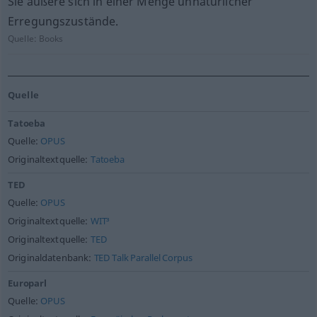
Sie äußere sich in einer Menge unnatürlicher
Erregungszustände.
Quelle:
Books
Quelle
Tatoeba
Quelle:
OPUS
Originaltextquelle:
Tatoeba
TED
Quelle:
OPUS
Originaltextquelle:
WIT³
Originaltextquelle:
TED
Originaldatenbank:
TED Talk Parallel Corpus
Europarl
Quelle:
OPUS