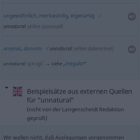
ungewöhnlich
,
merkwürdig
,
eigenartig
unnatural
selten
(unusual)
anomal
,
abnorm
unnatural
selten
(abnormal)
syn vgl.
irregular
unnatural
→ siehe „
“
Beispielsätze aus externen Quellen
für "unnatural"
(nicht von der Langenscheidt Redaktion
geprüft)
Wir wollen nicht, daß Auslegungen vorgenommen