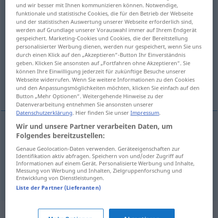
und wir besser mit Ihnen kommunizieren können. Notwendige,
funktionale und statistische Cookies, die für den Betrieb der Webseite
Übersicht aller Übersetzungen
und der statistischen Auswertung unserer Webseite erforderlich sind,
(Für mehr Details die Übersetzung anklicken/antippen)
werden auf Grundlage unserer Vorauswahl immer auf Ihrem Endgerät
gespeichert. Marketing-Cookies und Cookies, die der Bereitstellung
personalisierter Werbung dienen, werden nur gespeichert, wenn Sie uns
flink, hurtig, lebhaft, rüstig, beweglich, flink,
durch einen Klick auf den „Akzeptieren“-Button Ihr Einverständnis
gelenkig
geben. Klicken Sie ansonsten auf „Fortfahren ohne Akzeptieren“. Sie
können Ihre Einwilligung jederzeit für zukünftige Besuche unserer
Webseite widerrufen. Wenn Sie weitere Informationen zu den Cookies
lebhaft, behände, hurtig
und den Anpassungsmöglichkeiten möchten, klicken Sie einfach auf den
Button „Mehr Optionen“. Weitergehende Hinweise zu der
Datenverarbeitung entnehmen Sie ansonsten unserer
Datenschutzerklärung
. Hier finden Sie unser
Impressum
.
Wir und unsere Partner verarbeiten Daten, um
Folgendes bereitzustellen:
flink
,
hurtig
,
lebhaft
,
rüstig
spry
Genaue Geolocation-Daten verwenden. Geräteeigenschaften zur
Identifikation aktiv abfragen. Speichern von und/oder Zugriff auf
beweglich
,
flink
,
gelenkig
,
lebhaft
, behände,
Informationen auf einem Gerät. Personalisierte Werbung und Inhalte,
Messung von Werbung und Inhalten, Zielgruppenforschung und
hurtig
spry
agile
Entwicklung von Dienstleistungen.
Liste der Partner (Lieferanten)
Synonyme für "spry"