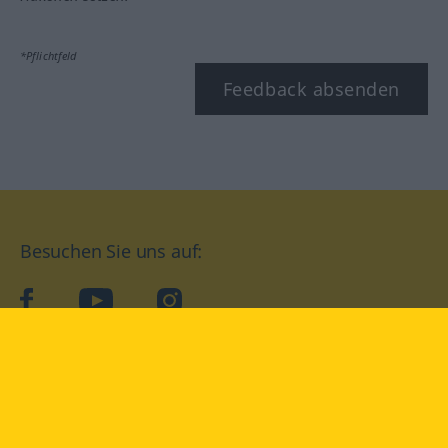
*Pflichtfeld
Feedback absenden
Besuchen Sie uns auf:
facebook
YouTube
Instagram
Langenscheidt