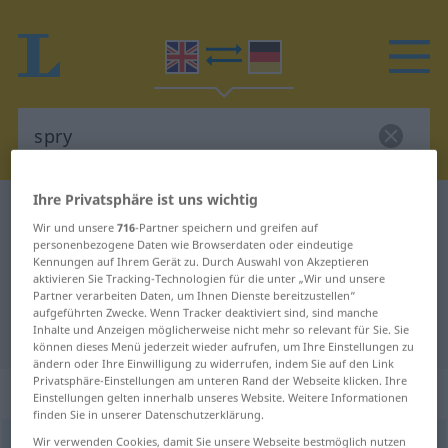
Ihre Privatsphäre ist uns wichtig
Englisch-Deutsch Wörterbuch
spry
Wir und unsere
716
-Partner speichern und greifen auf
Englisch-Deutsch Übersetzung für
personenbezogene Daten wie Browserdaten oder eindeutige
Kennungen auf Ihrem Gerät zu. Durch Auswahl von Akzeptieren
"spry"
aktivieren Sie Tracking-Technologien für die unter „Wir und unsere
Partner verarbeiten Daten, um Ihnen Dienste bereitzustellen“
aufgeführten Zwecke. Wenn Tracker deaktiviert sind, sind manche
Inhalte und Anzeigen möglicherweise nicht mehr so relevant für Sie. Sie
"spry" Deutsch Übersetzung
können dieses Menü jederzeit wieder aufrufen, um Ihre Einstellungen zu
ändern oder Ihre Einwilligung zu widerrufen, indem Sie auf den Link
Privatsphäre-Einstellungen am unteren Rand der Webseite klicken. Ihre
„spry“
: adjective
Einstellungen gelten innerhalb unseres Website. Weitere Informationen
finden Sie in unserer Datenschutzerklärung.
Wir verwenden Cookies, damit Sie unsere Webseite bestmöglich nutzen
spry
[sprai]
adj
<
komp
sprier
;
spryer
;
sup
spriest
;
spryest
>