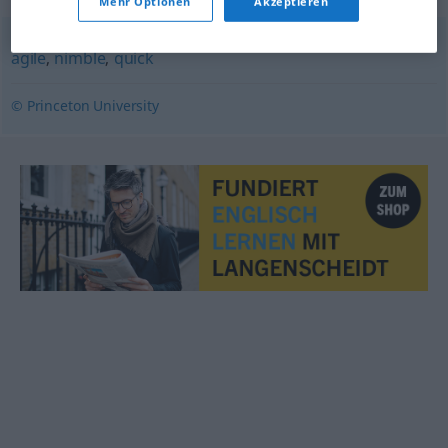
Mehr Optionen
Akzeptieren
agile
,
nimble
,
quick
© Princeton University