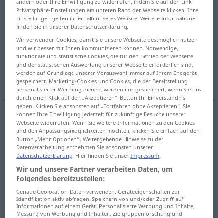
ändern oder Ihre Einwilligung zu widerrufen, indem Sie auf den Link
Privatsphäre-Einstellungen am unteren Rand der Webseite klicken. Ihre
Übersicht aller Übersetzungen
Einstellungen gelten innerhalb unseres Website. Weitere Informationen
finden Sie in unserer Datenschutzerklärung.
(Für mehr Details die Übersetzung anklicken/antippen)
Wir verwenden Cookies, damit Sie unsere Webseite bestmöglich nutzen
und wir besser mit Ihnen kommunizieren können. Notwendige,
Sklavenschiff
Sklavenhändler
funktionale und statistische Cookies, die für den Betrieb der Webseite
und der statistischen Auswertung unserer Webseite erforderlich sind,
werden auf Grundlage unserer Vorauswahl immer auf Ihrem Endgerät
Mädchenhändler
gespeichert. Marketing-Cookies und Cookies, die der Bereitstellung
personalisierter Werbung dienen, werden nur gespeichert, wenn Sie uns
durch einen Klick auf den „Akzeptieren“-Button Ihr Einverständnis
geben. Klicken Sie ansonsten auf „Fortfahren ohne Akzeptieren“. Sie
können Ihre Einwilligung jederzeit für zukünftige Besuche unserer
Webseite widerrufen. Wenn Sie weitere Informationen zu den Cookies
Sklavenschiff
n
slaver
ship
und den Anpassungsmöglichkeiten möchten, klicken Sie einfach auf den
Button „Mehr Optionen“. Weitergehende Hinweise zu der
Datenverarbeitung entnehmen Sie ansonsten unserer
Datenschutzerklärung
. Hier finden Sie unser
Impressum
.
Sklavenhändler
m
,
-halter
m
slaver
slave trader,
Wir und unsere Partner verarbeiten Daten, um
holder
Folgendes bereitzustellen:
Genaue Geolocation-Daten verwenden. Geräteeigenschaften zur
Identifikation aktiv abfragen. Speichern von und/oder Zugriff auf
Informationen auf einem Gerät. Personalisierte Werbung und Inhalte,
Mädchenhändler
m
slaver
white slaver
Messung von Werbung und Inhalten, Zielgruppenforschung und