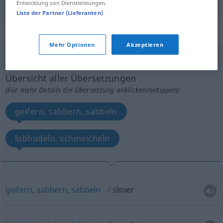
Entwicklung von Dienstleistungen.
Liste der Partner (Lieferanten)
„slaver“
: intransitive verb
Mehr Optionen
Akzeptieren
slaver
[ˈslævə(r); ˈslei-]
v/i
Übersicht aller Übersetzungen
(Für mehr Details die Übersetzung anklicken/antippen)
geifern, sabbern, sabbeln
lobhudeln, schmeicheln
geifern
,
sabbern
,
sabbeln
slaver