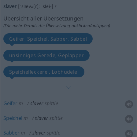
slaver
[ˈslævə(r); ˈslei-]
s
Übersicht aller Übersetzungen
(Für mehr Details die Übersetzung anklicken/antippen)
Geifer, Speichel, Sabber, Sabbel
unsinniges Gerede, Geplapper
Speichelleckerei, Lobhudelei
Geifer
m
slaver
spittle
Speichel
m
slaver
spittle
Sabber
m
slaver
spittle