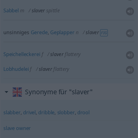
Sabbel
m
slaver
spittle
unsinniges
Gerede
,
Geplapper
n
slaver
FIG
Speichelleckerei
f
slaver
flattery
Lobhudelei
f
slaver
flattery
Synonyme für "slaver"
slabber
,
drivel
,
dribble
,
slobber
,
drool
slave owner