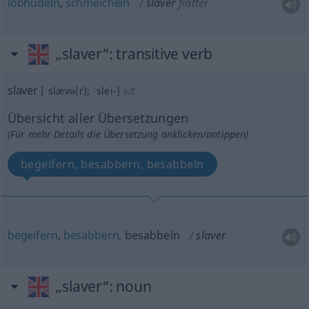
lobhudeln
,
schmeicheln
slaver
flatter
„slaver“
: transitive verb
slaver
[ˈslævə(r); ˈslei-]
v/t
Übersicht aller Übersetzungen
(Für mehr Details die Übersetzung anklicken/antippen)
begeifern, besabbern, besabbeln
begeifern
,
besabbern
, besabbeln
slaver
„slaver“
: noun