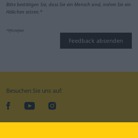
Bitte bestätigen Sie, dass Sie ein Mensch sind, indem Sie ein
Häkchen setzen.*
*Pflichtfeld
Feedback absenden
Besuchen Sie uns auf:
facebook
YouTube
Instagram