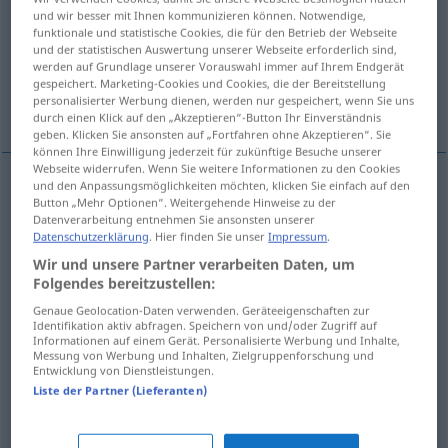
und wir besser mit Ihnen kommunizieren können. Notwendige,
funktionale und statistische Cookies, die für den Betrieb der Webseite
Übersicht aller Übersetzungen
und der statistischen Auswertung unserer Webseite erforderlich sind,
(Für mehr Details die Übersetzung anklicken/antippen)
werden auf Grundlage unserer Vorauswahl immer auf Ihrem Endgerät
gespeichert. Marketing-Cookies und Cookies, die der Bereitstellung
personalisierter Werbung dienen, werden nur gespeichert, wenn Sie uns
slobber, drivel, slaver, drool
drivel
durch einen Klick auf den „Akzeptieren“-Button Ihr Einverständnis
geben. Klicken Sie ansonsten auf „Fortfahren ohne Akzeptieren“. Sie
können Ihre Einwilligung jederzeit für zukünftige Besuche unserer
Webseite widerrufen. Wenn Sie weitere Informationen zu den Cookies
und den Anpassungsmöglichkeiten möchten, klicken Sie einfach auf den
Button „Mehr Optionen“. Weitergehende Hinweise zu der
slobber
sabbern
Speichel absondern
Datenverarbeitung entnehmen Sie ansonsten unserer
Datenschutzerklärung
. Hier finden Sie unser
Impressum
.
drivel
sabbern
Speichel absondern
Wir und unsere Partner verarbeiten Daten, um
Folgendes bereitzustellen:
slaver
sabbern
Speichel absondern
Genaue Geolocation-Daten verwenden. Geräteeigenschaften zur
Identifikation aktiv abfragen. Speichern von und/oder Zugriff auf
Informationen auf einem Gerät. Personalisierte Werbung und Inhalte,
drool
sabbern
Speichel absondern
Messung von Werbung und Inhalten, Zielgruppenforschung und
Entwicklung von Dienstleistungen.
Liste der Partner (Lieferanten)
drivel
sabbern
schwatzen
FIG
PEJ