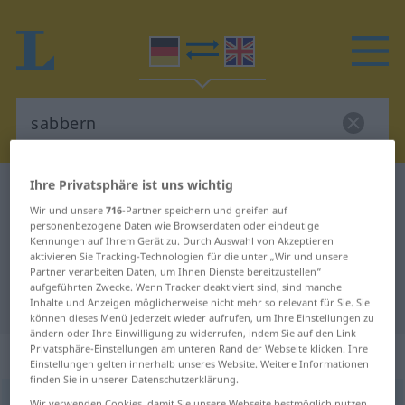
Ihre Privatsphäre ist uns wichtig
Deutsch-Englisch Wörterbuch
sabbern
Wir und unsere
716
-Partner speichern und greifen auf
Deutsch-Englisch Übersetzung für
personenbezogene Daten wie Browserdaten oder eindeutige
Kennungen auf Ihrem Gerät zu. Durch Auswahl von Akzeptieren
"sabbern"
aktivieren Sie Tracking-Technologien für die unter „Wir und unsere
Partner verarbeiten Daten, um Ihnen Dienste bereitzustellen“
aufgeführten Zwecke. Wenn Tracker deaktiviert sind, sind manche
"sabbern" Englisch Übersetzung
Inhalte und Anzeigen möglicherweise nicht mehr so relevant für Sie. Sie
können dieses Menü jederzeit wieder aufrufen, um Ihre Einstellungen zu
ändern oder Ihre Einwilligung zu widerrufen, indem Sie auf den Link
Privatsphäre-Einstellungen am unteren Rand der Webseite klicken. Ihre
„sabbern“
: intransitives Verb
Einstellungen gelten innerhalb unseres Website. Weitere Informationen
finden Sie in unserer Datenschutzerklärung.
sabbern
[ˈzabərn]
v/i
<
h
>
Wir verwenden Cookies, damit Sie unsere Webseite bestmöglich nutzen
UMG