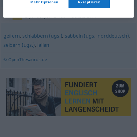
Mehr Optionen
Akzeptieren
Synonyme für "sabbern"
geifern
,
schlabbern (ugs.)
,
sabbeln (ugs., norddeutsch)
,
seibern (ugs.)
,
lallen
© OpenThesaurus.de