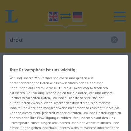
Englisch-Deutsch Wörterbuch
drool
Ihre Privatsphäre ist uns wichtig
Englisch-Deutsch Übersetzung für
Wir und unsere
716
-Partner speichern und greifen auf
"drool"
personenbezogene Daten wie Browserdaten oder eindeutige
Kennungen auf Ihrem Gerät zu. Durch Auswahl von Akzeptieren
aktivieren Sie Tracking-Technologien für die unter „Wir und unsere
"drool" Deutsch Übersetzung
Partner verarbeiten Daten, um Ihnen Dienste bereitzustellen“
aufgeführten Zwecke. Wenn Tracker deaktiviert sind, sind manche
Inhalte und Anzeigen möglicherweise nicht mehr so relevant für Sie. Sie
können dieses Menü jederzeit wieder aufrufen, um Ihre Einstellungen zu
„drool“
: intransitive verb
ändern oder Ihre Einwilligung zu widerrufen, indem Sie auf den Link
Privatsphäre-Einstellungen am unteren Rand der Webseite klicken. Ihre
Einstellungen gelten innerhalb unseres Website. Weitere Informationen
drool
[druːl]
v/i
od
BR
US
DIAL