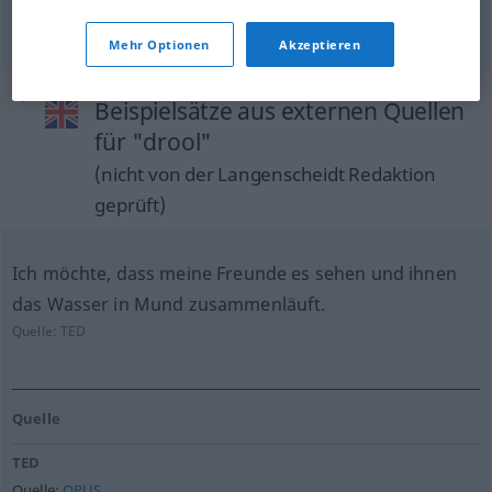
für
drivel
drool
→ siehe „
“
Mehr Optionen
Akzeptieren
Beispielsätze aus externen Quellen
für "drool"
(nicht von der Langenscheidt Redaktion
geprüft)
Ich möchte, dass meine Freunde es sehen und ihnen
das Wasser in Mund zusammenläuft.
Quelle:
TED
Quelle
TED
Quelle:
OPUS