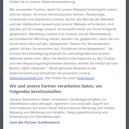
finden Sie in unserer Datenschutzerklärung.
Wir verwenden Cookies, damit Sie unsere Webseite bestmöglich nutzen
Übersicht aller Übersetzungen
und wir besser mit Ihnen kommunizieren können. Notwendige,
(Für mehr Details die Übersetzung anklicken/antippen)
funktionale und statistische Cookies, die für den Betrieb der Webseite
und der statistischen Auswertung unserer Webseite erforderlich sind,
werden auf Grundlage unserer Vorauswahl immer auf Ihrem Endgerät
gespeichert. Marketing-Cookies und Cookies, die der Bereitstellung
personalisierter Werbung dienen, werden nur gespeichert, wenn Sie uns
durch einen Klick auf den „Akzeptieren“-Button Ihr Einverständnis
für
drivel
drool
→ siehe „
“
geben. Klicken Sie ansonsten auf „Fortfahren ohne Akzeptieren“. Sie
können Ihre Einwilligung jederzeit für zukünftige Besuche unserer
Webseite widerrufen. Wenn Sie weitere Informationen zu den Cookies
und den Anpassungsmöglichkeiten möchten, klicken Sie einfach auf den
„drool“
: noun
Button „Mehr Optionen“. Weitergehende Hinweise zu der
Datenverarbeitung entnehmen Sie ansonsten unserer
Datenschutzerklärung
. Hier finden Sie unser
Impressum
.
drool
[druːl]
s
od
US
SL
BR
DIAL
Wir und unsere Partner verarbeiten Daten, um
Folgendes bereitzustellen:
Übersicht aller Übersetzungen
Genaue Geolocation-Daten verwenden. Geräteeigenschaften zur
(Für mehr Details die Übersetzung anklicken/antippen)
Identifikation aktiv abfragen. Speichern von und/oder Zugriff auf
Informationen auf einem Gerät. Personalisierte Werbung und Inhalte,
Messung von Werbung und Inhalten, Zielgruppenforschung und
Entwicklung von Dienstleistungen.
Liste der Partner (Lieferanten)