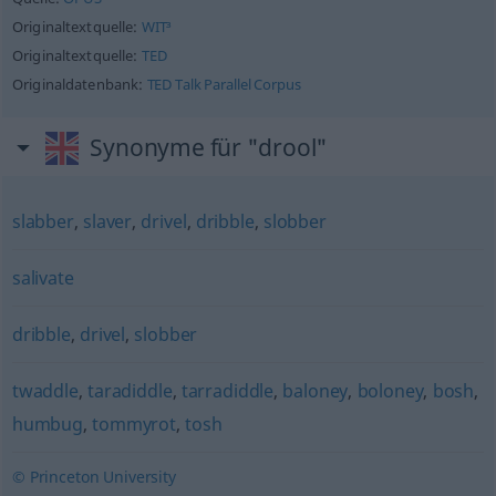
Originaltextquelle:
WIT³
Originaltextquelle:
TED
Originaldatenbank:
TED Talk Parallel Corpus
Synonyme für "drool"
slabber
,
slaver
,
drivel
,
dribble
,
slobber
salivate
dribble
,
drivel
,
slobber
twaddle
,
taradiddle
,
tarradiddle
,
baloney
,
boloney
,
bosh
,
humbug
,
tommyrot
,
tosh
© Princeton University