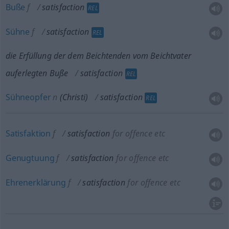
Buße
f
satisfaction
REL
Sühne
f
satisfaction
REL
die Erfüllung der dem Beichtenden vom Beichtvater
auferlegten Buße
satisfaction
REL
Sühneopfer
n
(Christi)
satisfaction
REL
Satisfaktion
f
satisfaction
for offence
etc
Genugtuung
f
satisfaction
for offence
etc
Ehrenerklärung
f
satisfaction
for offence
etc