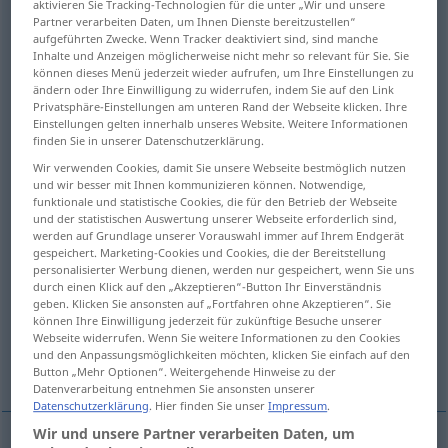
aktivieren Sie Tracking-Technologien für die unter „Wir und unsere
Partner verarbeiten Daten, um Ihnen Dienste bereitzustellen“
Übersicht aller Übersetzungen
aufgeführten Zwecke. Wenn Tracker deaktiviert sind, sind manche
Inhalte und Anzeigen möglicherweise nicht mehr so relevant für Sie. Sie
(Für mehr Details die Übersetzung anklicken/antippen)
können dieses Menü jederzeit wieder aufrufen, um Ihre Einstellungen zu
ändern oder Ihre Einwilligung zu widerrufen, indem Sie auf den Link
Befriedigung, Zufriedenstellung, Erfüllung
Privatsphäre-Einstellungen am unteren Rand der Webseite klicken. Ihre
Einstellungen gelten innerhalb unseres Website. Weitere Informationen
finden Sie in unserer Datenschutzerklärung.
Zufriedenheit, Beruhigung, Befriedigung,
Wir verwenden Cookies, damit Sie unsere Webseite bestmöglich nutzen
Genugtuung
und wir besser mit Ihnen kommunizieren können. Notwendige,
funktionale und statistische Cookies, die für den Betrieb der Webseite
und der statistischen Auswertung unserer Webseite erforderlich sind,
Buße, Sühne, Sühneopfer
werden auf Grundlage unserer Vorauswahl immer auf Ihrem Endgerät
gespeichert. Marketing-Cookies und Cookies, die der Bereitstellung
personalisierter Werbung dienen, werden nur gespeichert, wenn Sie uns
Satisfaktion, Genugtuung, Ehrenerklärung
durch einen Klick auf den „Akzeptieren“-Button Ihr Einverständnis
geben. Klicken Sie ansonsten auf „Fortfahren ohne Akzeptieren“. Sie
können Ihre Einwilligung jederzeit für zukünftige Besuche unserer
Webseite widerrufen. Wenn Sie weitere Informationen zu den Cookies
Tilgung, Erfüllung, Zahlung,
und den Anpassungsmöglichkeiten möchten, klicken Sie einfach auf den
Wiedergutmachung
Button „Mehr Optionen“. Weitergehende Hinweise zu der
Datenverarbeitung entnehmen Sie ansonsten unserer
Datenschutzerklärung
. Hier finden Sie unser
Impressum
.
Wir und unsere Partner verarbeiten Daten, um