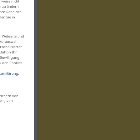
rweise nicht
en zu ändern
eren Rand der
den Sie in
er Webseite und
 Vorauswahl
sonalisierter
Button Ihr
Einwilligung
zu den Cookies
.
zerklärung
.
eichern von
sung von