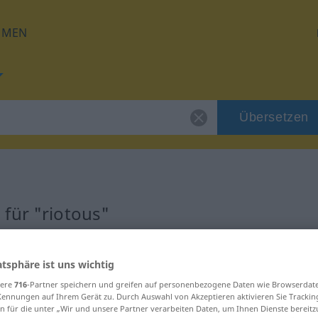
HMEN
Übersetzen
für "riotous"
g
atsphäre ist uns wichtig
sere
716
-Partner speichern und greifen auf personenbezogene Daten wie Browserdat
Kennungen auf Ihrem Gerät zu. Durch Auswahl von Akzeptieren aktivieren Sie Trackin
n für die unter „Wir und unsere Partner verarbeiten Daten, um Ihnen Dienste bereitz