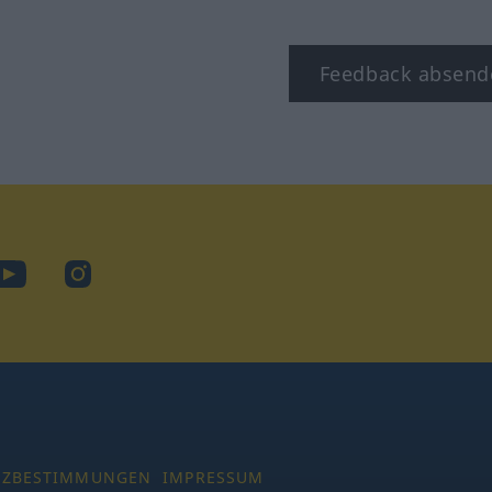
Feedback absend
ook
YouTube
Instagram
TZBESTIMMUNGEN
IMPRESSUM