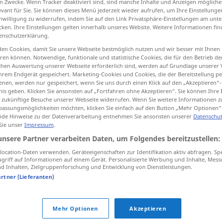
n Zwecke. Wenn Tracker deaktiviert sind, sind manche Inhalte und Anzeigen mögliche
evant für Sie. Sie können dieses Menü jederzeit wieder aufrufen, um Ihre Einstellung
inwilligung zu widerrufen, indem Sie auf den Link Privatsphäre-Einstellungen am unt
cken. Ihre Einstellungen gelten innerhalb unseres Website. Weitere Informationen fin
enschutzerklärung.
tippen)
en Cookies, damit Sie unsere Webseite bestmöglich nutzen und wir besser mit Ihnen
en können. Notwendige, funktionale und statistische Cookies, die für den Betrieb d
ärmend, ausgelassen, wild
ischen Auswertung unserer Webseite erforderlich sind, werden auf Grundlage unserer
hrem Endgerät gespeichert. Marketing-Cookies und Cookies, die der Bereitstellung per
nen, werden nur gespeichert, wenn Sie uns durch einen Klick auf den „Akzeptieren“-
nis geben. Klicken Sie ansonsten auf „Fortfahren ohne Akzeptieren“. Sie können Ihre 
ür zukünftige Besuche unserer Webseite widerrufen. Wenn Sie weitere Informationen 
assungsmöglichkeiten möchten, klicken Sie einfach auf den Button „Mehr Optionen“
de Hinweise zu der Datenverarbeitung entnehmen Sie ansonsten unserer
Datenschut
 Sie unser
Impressum
.
riotous
unsere Partner verarbeiten Daten, um Folgendes bereitzustellen:
ocation-Daten verwenden. Geräteeigenschaften zur Identifikation aktiv abfragen. Sp
griff auf Informationen auf einem Gerät. Personalisierte Werbung und Inhalte, Mes
 Inhalten, Zielgruppenforschung und Entwicklung von Dienstleistungen.
tens 12
riotous
assembly
JUR
artner (Lieferanten)
riotous
conduct
Mehr Optionen
Akzeptieren