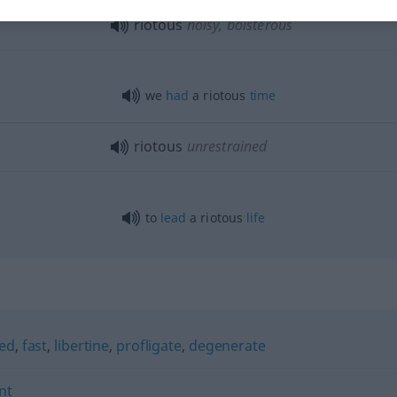
riotous
noisy, boisterous
we
had
a riotous
time
riotous
unrestrained
to
lead
a riotous
life
ted
,
fast
,
libertine
,
profligate
,
degenerate
nt