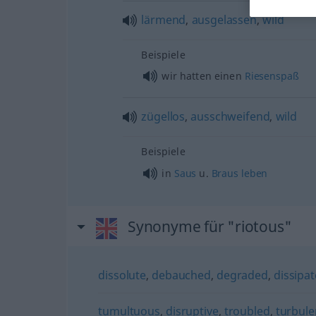
lärmend
,
ausgelassen
,
wild
Beispiele
wir hatten einen
Riesenspaß
zügellos
,
ausschweifend
,
wild
Beispiele
in
Saus
u.
Braus
leben
Synonyme für "riotous"
dissolute
,
debauched
,
degraded
,
dissipa
tumultuous
,
disruptive
,
troubled
,
turbule