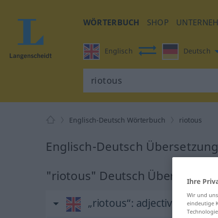
WÖRTERBUCH
SHOP
UNTERNE
Englisch
Deutsch
Englisch-Deutsch Wörterbuch
riotous
Englisch-Deutsch Übersetzung 
"riotous" Deutsch Übersetzun
Ihre Priv
Wir und un
„riotous“
: adjective
eindeutige 
Technologie