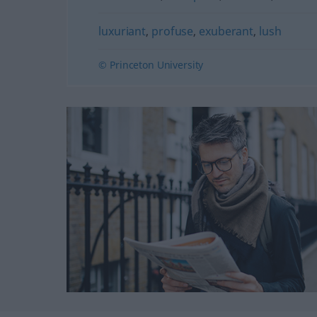
luxuriant
,
profuse
,
exuberant
,
lush
© Princeton University