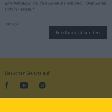
Bitte bestätigen Sie, dass Sie ein Mensch sind, indem Sie ein
Häkchen setzen.*
*Pflichtfeld
Feedback absenden
Besuchen Sie uns auf:
facebook
YouTube
Instagram