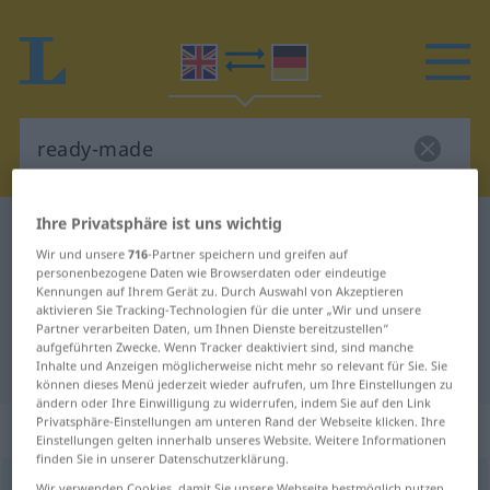
Ihre Privatsphäre ist uns wichtig
Englisch-Deutsch Wörterbuch
ready-made
Wir und unsere
716
-Partner speichern und greifen auf
Englisch-Deutsch Übersetzung für
personenbezogene Daten wie Browserdaten oder eindeutige
Kennungen auf Ihrem Gerät zu. Durch Auswahl von Akzeptieren
"ready-made"
aktivieren Sie Tracking-Technologien für die unter „Wir und unsere
Partner verarbeiten Daten, um Ihnen Dienste bereitzustellen“
aufgeführten Zwecke. Wenn Tracker deaktiviert sind, sind manche
"ready-made" Deutsch Übersetzung
Inhalte und Anzeigen möglicherweise nicht mehr so relevant für Sie. Sie
können dieses Menü jederzeit wieder aufrufen, um Ihre Einstellungen zu
ändern oder Ihre Einwilligung zu widerrufen, indem Sie auf den Link
Privatsphäre-Einstellungen am unteren Rand der Webseite klicken. Ihre
„ready-made“
: adjective
Einstellungen gelten innerhalb unseres Website. Weitere Informationen
finden Sie in unserer Datenschutzerklärung.
ready-made
adj
Wir verwenden Cookies, damit Sie unsere Webseite bestmöglich nutzen