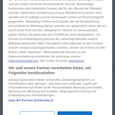
und wir besser mit Ihnen kommunizieren können. Notwendige,
funktionale und statistische Cookies, die für den Betrieb der Webseite
Übersicht aller Übersetzungen
und der statistischen Auswertung unserer Webseite erforderlich sind,
(Für mehr Details die Übersetzung anklicken/antippen)
werden auf Grundlage unserer Vorauswahl immer auf Ihrem Endgerät
gespeichert. Marketing-Cookies und Cookies, die der Bereitstellung
personalisierter Werbung dienen, werden nur gespeichert, wenn Sie uns
konfektioniert, Konfektions…, von der Stange
durch einen Klick auf den „Akzeptieren“-Button Ihr Einverständnis
geben. Klicken Sie ansonsten auf „Fortfahren ohne Akzeptieren“. Sie
können Ihre Einwilligung jederzeit für zukünftige Besuche unserer
gebrauchsfertig, vorgefertigt, Fertig…
Webseite widerrufen. Wenn Sie weitere Informationen zu den Cookies
und den Anpassungsmöglichkeiten möchten, klicken Sie einfach auf den
Button „Mehr Optionen“. Weitergehende Hinweise zu der
konventionell, einfallslos
Datenverarbeitung entnehmen Sie ansonsten unserer
Datenschutzerklärung
. Hier finden Sie unser
Impressum
.
Wir und unsere Partner verarbeiten Daten, um
Folgendes bereitzustellen:
Genaue Geolocation-Daten verwenden. Geräteeigenschaften zur
konfektioniert
, Konfektions…, von der
Stange
Identifikation aktiv abfragen. Speichern von und/oder Zugriff auf
Informationen auf einem Gerät. Personalisierte Werbung und Inhalte,
ready-made
clothes
etc
Messung von Werbung und Inhalten, Zielgruppenforschung und
Entwicklung von Dienstleistungen.
Liste der Partner (Lieferanten)