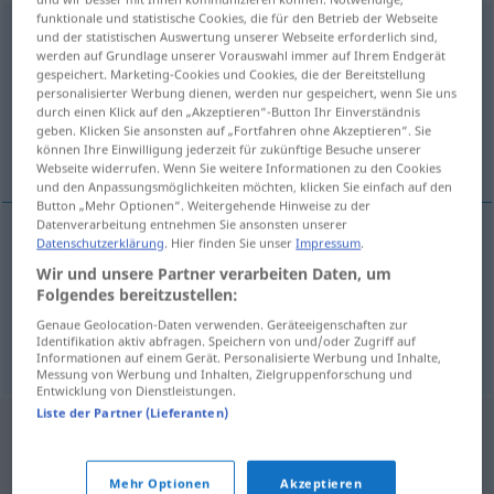
funktionale und statistische Cookies, die für den Betrieb der Webseite
gebrauchsfertig
adj
und der statistischen Auswertung unserer Webseite erforderlich sind,
werden auf Grundlage unserer Vorauswahl immer auf Ihrem Endgerät
Übersicht aller Übersetzungen
gespeichert. Marketing-Cookies und Cookies, die der Bereitstellung
personalisierter Werbung dienen, werden nur gespeichert, wenn Sie uns
(Für mehr Details die Übersetzung anklicken/antippen)
durch einen Klick auf den „Akzeptieren“-Button Ihr Einverständnis
geben. Klicken Sie ansonsten auf „Fortfahren ohne Akzeptieren“. Sie
live
ready
können Ihre Einwilligung jederzeit für zukünftige Besuche unserer
Webseite widerrufen. Wenn Sie weitere Informationen zu den Cookies
und den Anpassungsmöglichkeiten möchten, klicken Sie einfach auf den
Button „Mehr Optionen“. Weitergehende Hinweise zu der
Datenverarbeitung entnehmen Sie ansonsten unserer
Datenschutzerklärung
. Hier finden Sie unser
Impressum
.
ready
(for
od
to use)
gebrauchsfertig
Wir und unsere Partner verarbeiten Daten, um
Folgendes bereitzustellen:
Genaue Geolocation-Daten verwenden. Geräteeigenschaften zur
live
gebrauchsfertig
druckfertig
Identifikation aktiv abfragen. Speichern von und/oder Zugriff auf
BUCHDRUCK
(
ATTR
)
Informationen auf einem Gerät. Personalisierte Werbung und Inhalte,
Messung von Werbung und Inhalten, Zielgruppenforschung und
Entwicklung von Dienstleistungen.
Liste der Partner (Lieferanten)
Mehr Optionen
Akzeptieren