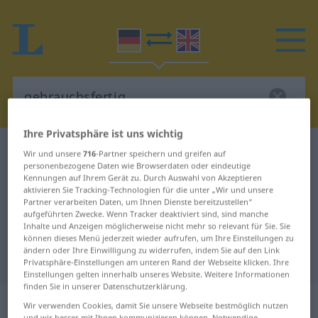
Ihre Privatsphäre ist uns wichtig
Deutsch-Englisch Wörterbuch
gebrauchsfertig
Wir und unsere
716
-Partner speichern und greifen auf
personenbezogene Daten wie Browserdaten oder eindeutige
Deutsch-Englisch Übersetzung für
Kennungen auf Ihrem Gerät zu. Durch Auswahl von Akzeptieren
aktivieren Sie Tracking-Technologien für die unter „Wir und unsere
"gebrauchsfertig"
Partner verarbeiten Daten, um Ihnen Dienste bereitzustellen“
aufgeführten Zwecke. Wenn Tracker deaktiviert sind, sind manche
Inhalte und Anzeigen möglicherweise nicht mehr so relevant für Sie. Sie
"gebrauchsfertig" Englisch
können dieses Menü jederzeit wieder aufrufen, um Ihre Einstellungen zu
ändern oder Ihre Einwilligung zu widerrufen, indem Sie auf den Link
Übersetzung
Privatsphäre-Einstellungen am unteren Rand der Webseite klicken. Ihre
Einstellungen gelten innerhalb unseres Website. Weitere Informationen
finden Sie in unserer Datenschutzerklärung.
„gebrauchsfertig“
: Adjektiv
Wir verwenden Cookies, damit Sie unsere Webseite bestmöglich nutzen
und wir besser mit Ihnen kommunizieren können. Notwendige,