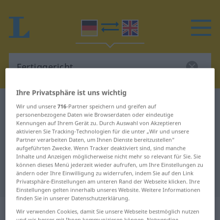
Ihre Privatsphäre ist uns wichtig
Deutsch-Englisch Wörterbuch
Fertiggericht
Wir und unsere
716
-Partner speichern und greifen auf
personenbezogene Daten wie Browserdaten oder eindeutige
Deutsch-Englisch Übersetzung für
Kennungen auf Ihrem Gerät zu. Durch Auswahl von Akzeptieren
aktivieren Sie Tracking-Technologien für die unter „Wir und unsere
"Fertiggericht"
Partner verarbeiten Daten, um Ihnen Dienste bereitzustellen“
aufgeführten Zwecke. Wenn Tracker deaktiviert sind, sind manche
Inhalte und Anzeigen möglicherweise nicht mehr so relevant für Sie. Sie
"Fertiggericht" Englisch
können dieses Menü jederzeit wieder aufrufen, um Ihre Einstellungen zu
ändern oder Ihre Einwilligung zu widerrufen, indem Sie auf den Link
Übersetzung
Privatsphäre-Einstellungen am unteren Rand der Webseite klicken. Ihre
Einstellungen gelten innerhalb unseres Website. Weitere Informationen
finden Sie in unserer Datenschutzerklärung.
„Fertiggericht“
: Neutrum
Wir verwenden Cookies, damit Sie unsere Webseite bestmöglich nutzen
und wir besser mit Ihnen kommunizieren können. Notwendige,