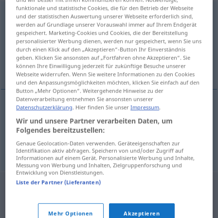
funktionale und statistische Cookies, die für den Betrieb der Webseite
Fertiggericht
n
und der statistischen Auswertung unserer Webseite erforderlich sind,
werden auf Grundlage unserer Vorauswahl immer auf Ihrem Endgerät
Übersicht aller Übersetzungen
gespeichert. Marketing-Cookies und Cookies, die der Bereitstellung
personalisierter Werbung dienen, werden nur gespeichert, wenn Sie uns
(Für mehr Details die Übersetzung anklicken/antippen)
durch einen Klick auf den „Akzeptieren“-Button Ihr Einverständnis
geben. Klicken Sie ansonsten auf „Fortfahren ohne Akzeptieren“. Sie
ready-cooked meal
können Ihre Einwilligung jederzeit für zukünftige Besuche unserer
Webseite widerrufen. Wenn Sie weitere Informationen zu den Cookies
und den Anpassungsmöglichkeiten möchten, klicken Sie einfach auf den
Button „Mehr Optionen“. Weitergehende Hinweise zu der
Datenverarbeitung entnehmen Sie ansonsten unserer
Datenschutzerklärung
. Hier finden Sie unser
Impressum
.
ready-cooked
(
od
ready-to-serve)
meal
Wir und unsere Partner verarbeiten Daten, um
Folgendes bereitzustellen:
Fertiggericht
GASTR
Genaue Geolocation-Daten verwenden. Geräteeigenschaften zur
Identifikation aktiv abfragen. Speichern von und/oder Zugriff auf
Informationen auf einem Gerät. Personalisierte Werbung und Inhalte,
Messung von Werbung und Inhalten, Zielgruppenforschung und
Entwicklung von Dienstleistungen.
Liste der Partner (Lieferanten)
Mehr Optionen
Akzeptieren