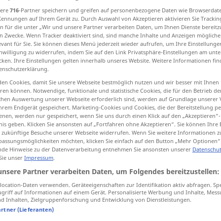
sere
716
-Partner speichern und greifen auf personenbezogene Daten wie Browserdat
Kennungen auf Ihrem Gerät zu. Durch Auswahl von Akzeptieren aktivieren Sie Trackin
n für die unter „Wir und unsere Partner verarbeiten Daten, um Ihnen Dienste bereitz
n Zwecke. Wenn Tracker deaktiviert sind, sind manche Inhalte und Anzeigen mögliche
tippen)
evant für Sie. Sie können dieses Menü jederzeit wieder aufrufen, um Ihre Einstellung
inwilligung zu widerrufen, indem Sie auf den Link Privatsphäre-Einstellungen am unt
cken. Ihre Einstellungen gelten innerhalb unseres Website. Weitere Informationen fin
enschutzerklärung.
en Cookies, damit Sie unsere Webseite bestmöglich nutzen und wir besser mit Ihnen
en können. Notwendige, funktionale und statistische Cookies, die für den Betrieb d
ischen Auswertung unserer Webseite erforderlich sind, werden auf Grundlage unserer
prodigal
hrem Endgerät gespeichert. Marketing-Cookies und Cookies, die der Bereitstellung per
nen, werden nur gespeichert, wenn Sie uns durch einen Klick auf den „Akzeptieren“-
nis geben. Klicken Sie ansonsten auf „Fortfahren ohne Akzeptieren“. Sie können Ihre 
ür zukünftige Besuche unserer Webseite widerrufen. Wenn Sie weitere Informationen 
syn vgl.
profuse
prodigal
→ siehe „
“
assungsmöglichkeiten möchten, klicken Sie einfach auf den Button „Mehr Optionen“
de Hinweise zu der Datenverarbeitung entnehmen Sie ansonsten unserer
Datenschut
 Sie unser
Impressum
.
unsere Partner verarbeiten Daten, um Folgendes bereitzustellen:
the prodigal
son
BIBEL
ocation-Daten verwenden. Geräteeigenschaften zur Identifikation aktiv abfragen. Sp
griff auf Informationen auf einem Gerät. Personalisierte Werbung und Inhalte, Mes
 Inhalten, Zielgruppenforschung und Entwicklung von Dienstleistungen.
artner (Lieferanten)