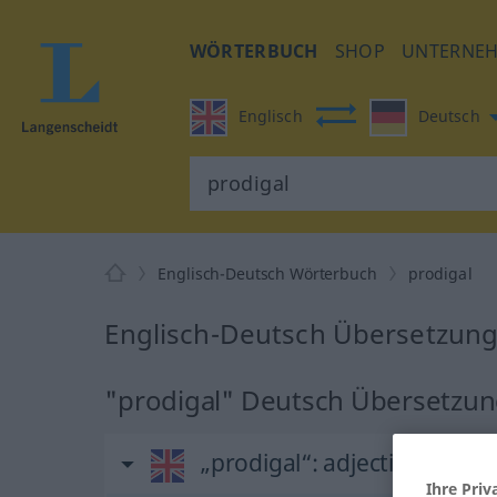
WÖRTERBUCH
SHOP
UNTERNE
Englisch
Deutsch
Englisch-Deutsch Wörterbuch
prodigal
Englisch-Deutsch Übersetzung 
"prodigal" Deutsch Übersetzu
„prodigal“
: adjective
Ihre Priv