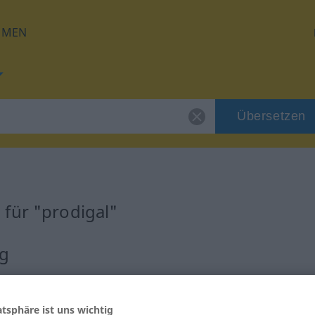
HMEN
Übersetzen
für "prodigal"
ng
atsphäre ist uns wichtig