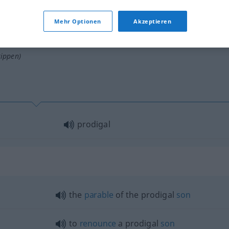
Mehr Optionen
Akzeptieren
tippen)
prodigal
the
parable
of the prodigal
son
to
renounce
a prodigal
son