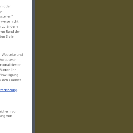
en oder
g-
ustellen“
rweise nicht
en zu ändern
eren Rand der
den Sie in
er Webseite und
 Vorauswahl
sonalisierter
Button Ihr
Einwilligung
zu den Cookies
.
zerklärung
.
eichern von
sung von