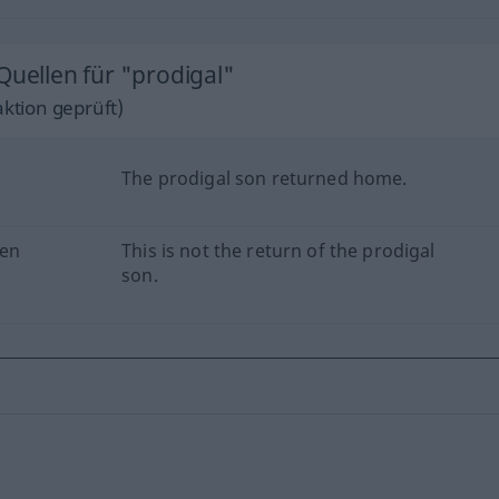
Quellen für "prodigal"
ktion geprüft)
.
The prodigal son returned home.
nen
This is not the return of the prodigal
son.