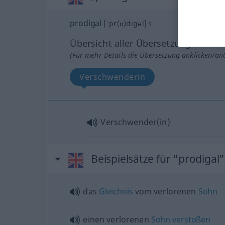
prodigal
[ˈpr(ɒ)digəl]
s
Übersicht aller Übersetzungen
(Für mehr Details die Übersetzung anklicken/an
Verschwenderin
Verschwender(in)
Beispielsätze für "prodigal"
das
Gleichnis
vom verlorenen
Sohn
einen verlorenen
Sohn
verstoßen