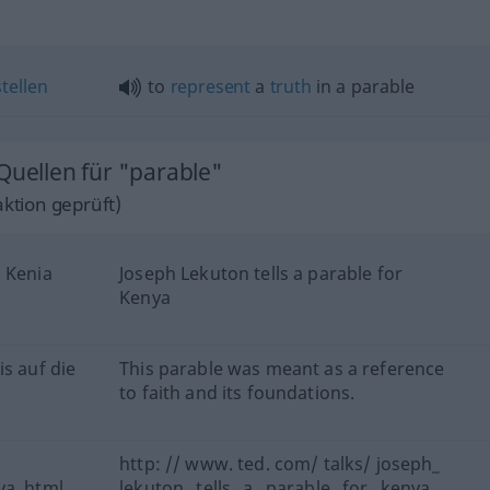
tellen
to
represent
a
truth
in a parable
Quellen für "parable"
ktion geprüft)
n Kenia
Joseph Lekuton tells a parable for
Kenya
s auf die
This parable was meant as a reference
to faith and its foundations.
http: // www. ted. com/ talks/ joseph_
ya. html
lekuton_ tells_ a_ parable_ for_ kenya.