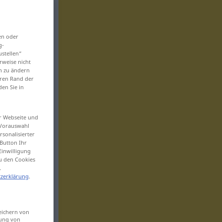
en oder
g-
ustellen“
rweise nicht
en zu ändern
eren Rand der
den Sie in
er Webseite und
 Vorauswahl
sonalisierter
Button Ihr
Einwilligung
zu den Cookies
.
zerklärung
.
eichern von
sung von