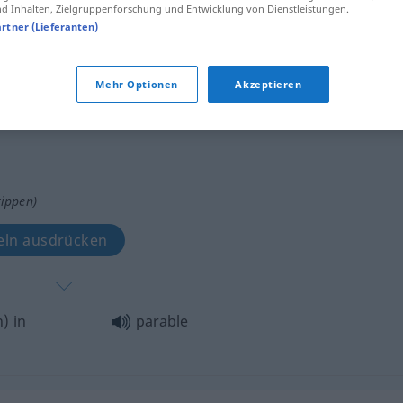
 Inhalten, Zielgruppenforschung und Entwicklung von Dienstleistungen.
indirectly through the use of analogy
artner (Lieferanten)
Mehr Optionen
Akzeptieren
 intransitive verb
tippen)
beln ausdrücken
h) in
parable