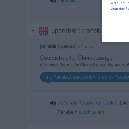
Werbung und
Liste der P
„parable“
: transitive verb |
parable
[ˈpærəbl]
v/t
&
v/i
Übersicht aller Übersetzungen
(Für mehr Details die Übersetzung anklicken/an
als Parabel darstellen, sich in Para
selten
als
Parabel
darstellen
, (sic
Parabeln
ausdrücken