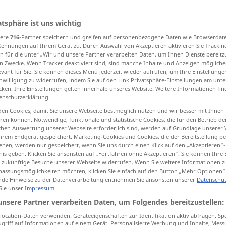
atsphäre ist uns wichtig
sere
716
-Partner speichern und greifen auf personenbezogene Daten wie Browserdat
tippen)
Kennungen auf Ihrem Gerät zu. Durch Auswahl von Akzeptieren aktivieren Sie Trackin
n für die unter „Wir und unsere Partner verarbeiten Daten, um Ihnen Dienste bereitz
n Zwecke. Wenn Tracker deaktiviert sind, sind manche Inhalte und Anzeigen mögliche
bel
evant für Sie. Sie können dieses Menü jederzeit wieder aufrufen, um Ihre Einstellung
inwilligung zu widerrufen, indem Sie auf den Link Privatsphäre-Einstellungen am unt
cken. Ihre Einstellungen gelten innerhalb unseres Website. Weitere Informationen fin
enschutzerklärung.
hlung mit
parable
en Cookies, damit Sie unsere Webseite bestmöglich nutzen und wir besser mit Ihnen
en können. Notwendige, funktionale und statistische Cookies, die für den Betrieb d
ischen Auswertung unserer Webseite erforderlich sind, werden auf Grundlage unserer
hrem Endgerät gespeichert. Marketing-Cookies und Cookies, die der Bereitstellung per
nen, werden nur gespeichert, wenn Sie uns durch einen Klick auf den „Akzeptieren“-
nis geben. Klicken Sie ansonsten auf „Fortfahren ohne Akzeptieren“. Sie können Ihre 
parable
BIBEL
ür zukünftige Besuche unserer Webseite widerrufen. Wenn Sie weitere Informationen 
assungsmöglichkeiten möchten, klicken Sie einfach auf den Button „Mehr Optionen“
de Hinweise zu der Datenverarbeitung entnehmen Sie ansonsten unserer
Datenschut
 Sie unser
Impressum
.
ohn
the parable of the
prodigal
son
unsere Partner verarbeiten Daten, um Folgendes bereitzustellen:
ocation-Daten verwenden. Geräteeigenschaften zur Identifikation aktiv abfragen. Sp
griff auf Informationen auf einem Gerät. Personalisierte Werbung und Inhalte, Mes
parable
conveying a meaning