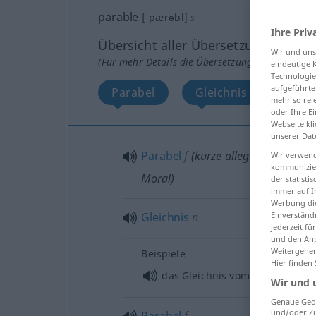
parable
[ˈpærəbl]
s
Ihre Priv
Übersicht aller Übersetzungen
Wir und un
(Für mehr Details die Übersetzung anklicken/an
eindeutige 
Technologie
aufgeführte
Parabel
Gleichnis
Para
mehr so rel
oder Ihre E
Webseite kli
unserer Dat
Parabel
f
(kurze allegorische Erzä
Wir verwend
kommunizier
Moral)
der statist
immer auf I
Werbung die
Einverständ
Gleichnis
n
jederzeit f
und den Anp
Weitergehen
Beispiele
Hier finden
das Gleichnis vom verlorenen
S
Wir und 
Genaue Geol
und/oder Zu
Parabel
f