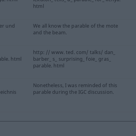
html
ter und
We all know the parable of the mote
and the beam.
http: // www. ted. com/ talks/ dan_
ble. html
barber_ s_ surprising_ foie_ gras_
parable. html
Nonetheless, I was reminded of this
eichnis
parable during the IGC discussion.