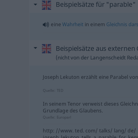
Beispielsätze für "parable"
eine
Wahrheit
in einem
Gleichnis
dars
Beispielsätze aus externen 
(nicht von der Langenscheidt Reda
Joseph Lekuton erzählt eine Parabel vo
Quelle:
TED
In seinem Tenor verweist dieses Gleichni
Grundlage des Glaubens.
Quelle:
Europarl
http: //www. ted. com/ talks/ lang/ de/
joseph_lekuton_tells_a_parable_for_ken