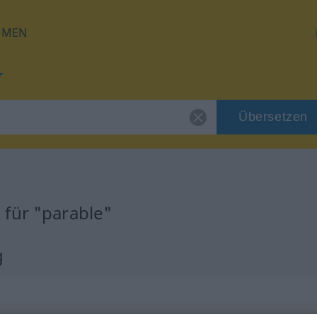
HMEN
Übersetzen
für "parable"
g