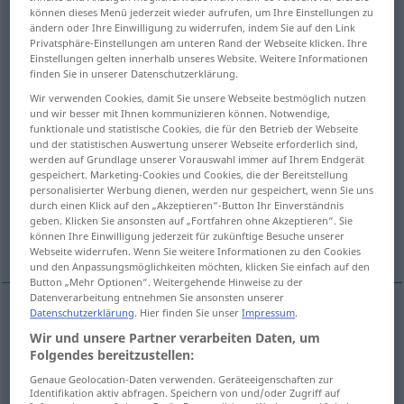
können dieses Menü jederzeit wieder aufrufen, um Ihre Einstellungen zu
ändern oder Ihre Einwilligung zu widerrufen, indem Sie auf den Link
Übersicht aller Übersetzungen
Privatsphäre-Einstellungen am unteren Rand der Webseite klicken. Ihre
(Für mehr Details die Übersetzung anklicken/antippen)
Einstellungen gelten innerhalb unseres Website. Weitere Informationen
finden Sie in unserer Datenschutzerklärung.
Empfindungsvermögen
Wir verwenden Cookies, damit Sie unsere Webseite bestmöglich nutzen
und wir besser mit Ihnen kommunizieren können. Notwendige,
funktionale und statistische Cookies, die für den Betrieb der Webseite
Vorstellung, Begriff
und der statistischen Auswertung unserer Webseite erforderlich sind,
werden auf Grundlage unserer Vorauswahl immer auf Ihrem Endgerät
gespeichert. Marketing-Cookies und Cookies, die der Bereitstellung
Perzeption, Wahrnehmung, Empfindung
personalisierter Werbung dienen, werden nur gespeichert, wenn Sie uns
durch einen Klick auf den „Akzeptieren“-Button Ihr Einverständnis
geben. Klicken Sie ansonsten auf „Fortfahren ohne Akzeptieren“. Sie
können Ihre Einwilligung jederzeit für zukünftige Besuche unserer
Einsicht
Beteiligtsein
Webseite widerrufen. Wenn Sie weitere Informationen zu den Cookies
und den Anpassungsmöglichkeiten möchten, klicken Sie einfach auf den
Button „Mehr Optionen“. Weitergehende Hinweise zu der
Datenverarbeitung entnehmen Sie ansonsten unserer
Datenschutzerklärung
. Hier finden Sie unser
Impressum
.
(sinnliche
od
geistige)
Wahrnehmung
,
Wir und unsere Partner verarbeiten Daten, um
Folgendes bereitzustellen:
Empfindung
f
perception
Genaue Geolocation-Daten verwenden. Geräteeigenschaften zur
Identifikation aktiv abfragen. Speichern von und/oder Zugriff auf