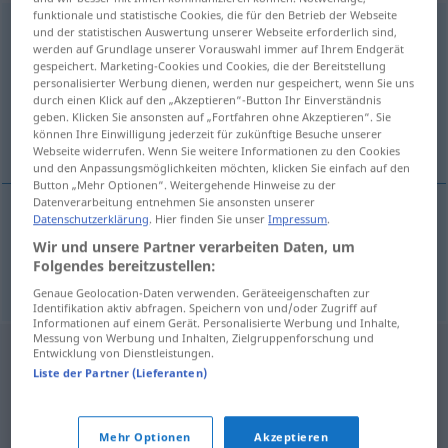
funktionale und statistische Cookies, die für den Betrieb der Webseite
Farbtüchtigkeit
f
und der statistischen Auswertung unserer Webseite erforderlich sind,
werden auf Grundlage unserer Vorauswahl immer auf Ihrem Endgerät
gespeichert. Marketing-Cookies und Cookies, die der Bereitstellung
Übersicht aller Übersetzungen
personalisierter Werbung dienen, werden nur gespeichert, wenn Sie uns
(Für mehr Details die Übersetzung anklicken/antippen)
durch einen Klick auf den „Akzeptieren“-Button Ihr Einverständnis
geben. Klicken Sie ansonsten auf „Fortfahren ohne Akzeptieren“. Sie
können Ihre Einwilligung jederzeit für zukünftige Besuche unserer
acuity of colour perception
Webseite widerrufen. Wenn Sie weitere Informationen zu den Cookies
und den Anpassungsmöglichkeiten möchten, klicken Sie einfach auf den
Button „Mehr Optionen“. Weitergehende Hinweise zu der
Datenverarbeitung entnehmen Sie ansonsten unserer
Datenschutzerklärung
. Hier finden Sie unser
Impressum
.
acuity
of colo(u)r
perception
Farbtüchtigkeit
in
Wir und unsere Partner verarbeiten Daten, um
Folgendes bereitzustellen:
der Ergonomie
Genaue Geolocation-Daten verwenden. Geräteeigenschaften zur
Identifikation aktiv abfragen. Speichern von und/oder Zugriff auf
Informationen auf einem Gerät. Personalisierte Werbung und Inhalte,
Messung von Werbung und Inhalten, Zielgruppenforschung und
Entwicklung von Dienstleistungen.
Liste der Partner (Lieferanten)
Mehr Optionen
Akzeptieren