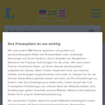
Ihre Privatsphäre ist uns wichtig
Deutsch-Englisch Wörterbuch
Farbtüchtigkeit
Wir und unsere
716
-Partner speichern und greifen auf
personenbezogene Daten wie Browserdaten oder eindeutige
Deutsch-Englisch Übersetzung für
Kennungen auf Ihrem Gerät zu. Durch Auswahl von Akzeptieren
aktivieren Sie Tracking-Technologien für die unter „Wir und unsere
"Farbtüchtigkeit"
Partner verarbeiten Daten, um Ihnen Dienste bereitzustellen“
aufgeführten Zwecke. Wenn Tracker deaktiviert sind, sind manche
Inhalte und Anzeigen möglicherweise nicht mehr so relevant für Sie. Sie
"Farbtüchtigkeit" Englisch
können dieses Menü jederzeit wieder aufrufen, um Ihre Einstellungen zu
ändern oder Ihre Einwilligung zu widerrufen, indem Sie auf den Link
Übersetzung
Privatsphäre-Einstellungen am unteren Rand der Webseite klicken. Ihre
Einstellungen gelten innerhalb unseres Website. Weitere Informationen
finden Sie in unserer Datenschutzerklärung.
„Farbtüchtigkeit“
: Femininum
Wir verwenden Cookies, damit Sie unsere Webseite bestmöglich nutzen
und wir besser mit Ihnen kommunizieren können. Notwendige,