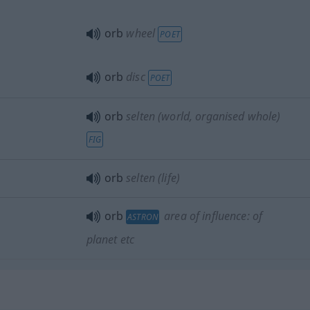
orb
wheel
POET
orb
disc
POET
orb
selten
(world, organised whole)
FIG
orb
selten
(life)
orb
area of influence: of
ASTRON
planet
etc