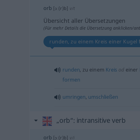
orb
[ɔː(r)b]
v/t
Übersicht aller Übersetzungen
(Für mehr Details die Übersetzung anklicken/an
runden, zu einem Kreis einer Kugel
runden
, zu einem
Kreis
od
einer
formen
umringen
,
umschließen
„orb“
: intransitive verb
orb
[ɔː(r)b]
v/i