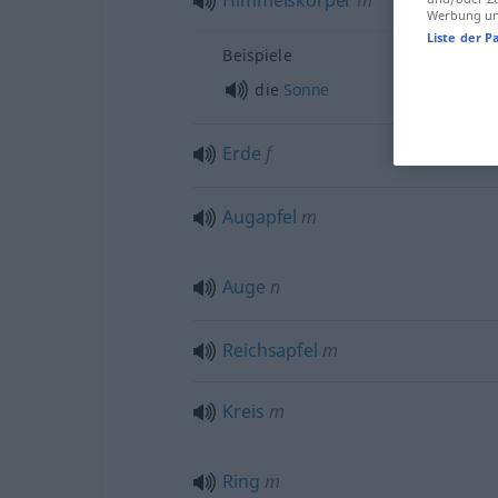
Himmelskörper
m
Werbung und
Liste der P
Beispiele
die
Sonne
Erde
f
Augapfel
m
Auge
n
Reichsapfel
m
Kreis
m
Ring
m