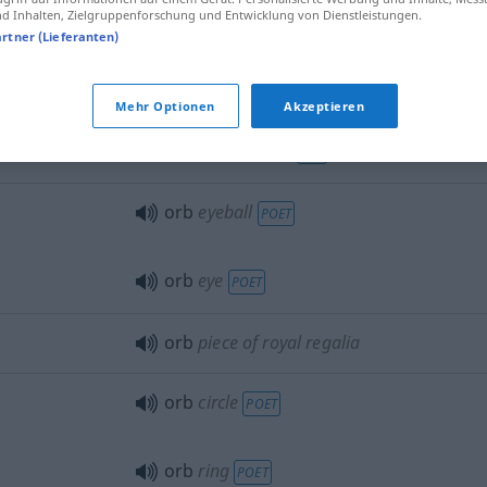
 Inhalten, Zielgruppenforschung und Entwicklung von Dienstleistungen.
artner (Lieferanten)
the orb of
day
Mehr Optionen
Akzeptieren
orb
Planet Earth
OBS
orb
eyeball
POET
orb
eye
POET
orb
piece of royal regalia
orb
circle
POET
orb
ring
POET