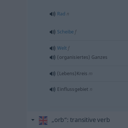
Rad
n
Scheibe
f
Welt
f
(organisiertes) Ganzes
(Lebens)Kreis
m
Einflussgebiet
n
„orb“
: transitive verb