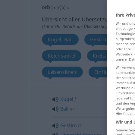
orb
[ɔː(r)b]
s
Ihre Priv
Übersicht aller Übersetzungen
Wir und un
(Für mehr Details die Übersetzung anklicken/an
eindeutige 
Technologie
Kugel, Ball
Gestirn, Himmels
aufgeführte
mehr so rel
oder Ihre E
Webseite kli
Reichsapfel
Kreis, Ring, Rad,
unserer Dat
Wir verwend
LebensKreis
Einflussgebiet
kommunizier
der statist
immer auf I
Werbung die
Einverständ
Kugel
f
jederzeit f
und den Anp
Ball
m
Weitergehen
Hier finden
Wir und 
Gestirn
n
Genaue Geol
und/oder Zu