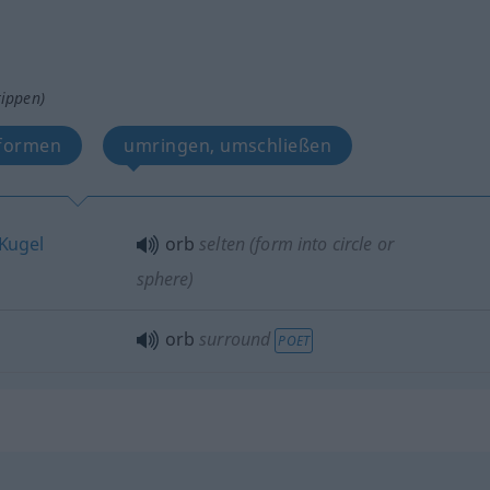
tippen)
 formen
umringen, umschließen
Kugel
orb
selten
(form into circle or
sphere)
orb
surround
POET