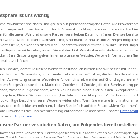
atsphäre ist uns wichtig
sere
716
-Partner speichern und greifen auf personenbezogene Daten wie Browserdat
tippen)
Kennungen auf Ihrem Gerät zu. Durch Auswahl von Akzeptieren aktivieren Sie Trackin
n für die unter „Wir und unsere Partner verarbeiten Daten, um Ihnen Dienste bereitz
körper
Erde
Augapfel, Auge
n Zwecke. Wenn Tracker deaktiviert sind, sind manche Inhalte und Anzeigen mögliche
evant für Sie. Sie können dieses Menü jederzeit wieder aufrufen, um Ihre Einstellung
inwilligung zu widerrufen, indem Sie auf den Link Privatsphäre-Einstellungen am unt
cken. Ihre Einstellungen gelten innerhalb unseres Website. Weitere Informationen fin
 Scheibe
Welt, organisiertes Ganzes
enschutzerklärung.
en Cookies, damit Sie unsere Webseite bestmöglich nutzen und wir besser mit Ihnen
en können. Notwendige, funktionale und statistische Cookies, die für den Betrieb d
ischen Auswertung unserer Webseite erforderlich sind, werden auf Grundlage unserer
hrem Endgerät gespeichert. Marketing-Cookies und Cookies, die der Bereitstellung per
nen, werden nur gespeichert, wenn Sie uns durch einen Klick auf den „Akzeptieren“-
nis geben. Klicken Sie ansonsten auf „Fortfahren ohne Akzeptieren“. Sie können Ihre 
ür zukünftige Besuche unserer Webseite widerrufen. Wenn Sie weitere Informationen 
orb
sphere
assungsmöglichkeiten möchten, klicken Sie einfach auf den Button „Mehr Optionen“
de Hinweise zu der Datenverarbeitung entnehmen Sie ansonsten unserer
Datenschut
 Sie unser
Impressum
.
unsere Partner verarbeiten Daten, um Folgendes bereitzustellen:
orb
celestial body
POET
ocation-Daten verwenden. Geräteeigenschaften zur Identifikation aktiv abfragen. Sp
griff auf Informationen auf einem Gerät. Personalisierte Werbung und Inhalte, Mes