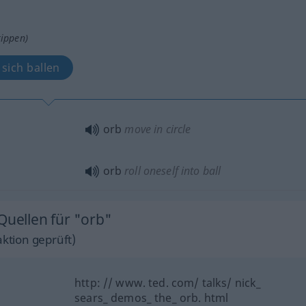
tippen)
sich ballen
orb
move in circle
orb
roll oneself into ball
Quellen für "orb"
ktion geprüft)
http: // www. ted. com/ talks/ nick_
sears_ demos_ the_ orb. html