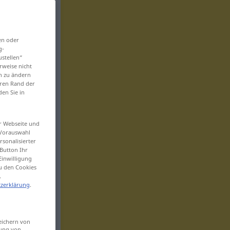
en oder
g-
ustellen“
rweise nicht
en zu ändern
eren Rand der
den Sie in
er Webseite und
 Vorauswahl
sonalisierter
Button Ihr
Einwilligung
zu den Cookies
.
zerklärung
.
eichern von
sung von