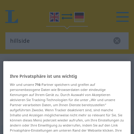
Englisch-Deutsch Wörterbuch
hillside
Englisch-Deutsch Übersetzung für
Ihre Privatsphäre ist uns wichtig
"hillside"
Wir und unsere
716
-Partner speichern und greifen auf
personenbezogene Daten wie Browserdaten oder eindeutige
Kennungen auf Ihrem Gerät zu. Durch Auswahl von Akzeptieren
"hillside" Deutsch Übersetzung
aktivieren Sie Tracking-Technologien für die unter „Wir und unsere
Partner verarbeiten Daten, um Ihnen Dienste bereitzustellen“
aufgeführten Zwecke. Wenn Tracker deaktiviert sind, sind manche
Inhalte und Anzeigen möglicherweise nicht mehr so relevant für Sie. Sie
„hillside“
: noun
können dieses Menü jederzeit wieder aufrufen, um Ihre Einstellungen zu
ändern oder Ihre Einwilligung zu widerrufen, indem Sie auf den Link
Privatsphäre-Einstellungen am unteren Rand der Webseite klicken. Ihre
hillside
s