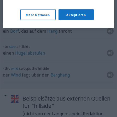
ein
Abhang
, der
stellenweise
mit
Gras
bewachsen
ist
Mehr Optionen
Akzeptieren
a
village
perched
on a hillside
ein
Dorf
, das auf dem
Hang
thront
to
step
a hillside
einen
Hügel
abstufen
the
wind
sweeps the hillside
der
Wind
fegt über den
Berghang
Beispielsätze aus externen Quellen
für "hillside"
(nicht von der Langenscheidt Redaktion