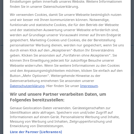
Einstellungen gelten innerhalb unseres Website. Weitere Informationen
finden Sie in unserer Datenschutzerklärung.
Übersicht aller Übersetzungen
Wir verwenden Cookies, damit Sie unsere Webseite bestmöglich nutzen
(Für mehr Details die Übersetzung anklicken/antippen)
und wir besser mit Ihnen kommunizieren können. Notwendige,
funktionale und statistische Cookies, die für den Betrieb der Webseite
und der statistischen Auswertung unserer Webseite erforderlich sind,
BergAbhang
werden auf Grundlage unserer Vorauswahl immer auf Ihrem Endgerät
gespeichert. Marketing-Cookies und Cookies, die der Bereitstellung
personalisierter Werbung dienen, werden nur gespeichert, wenn Sie uns
durch einen Klick auf den „Akzeptieren“-Button Ihr Einverständnis
geben. Klicken Sie ansonsten auf „Fortfahren ohne Akzeptieren“. Sie
können Ihre Einwilligung jederzeit für zukünftige Besuche unserer
(Berg)Abhang
m
hillside
Webseite widerrufen. Wenn Sie weitere Informationen zu den Cookies
und den Anpassungsmöglichkeiten möchten, klicken Sie einfach auf den
Button „Mehr Optionen“. Weitergehende Hinweise zu der
Datenverarbeitung entnehmen Sie ansonsten unserer
Beispielsätze für "hillside"
Datenschutzerklärung
. Hier finden Sie unser
Impressum
.
Wir und unsere Partner verarbeiten Daten, um
Folgendes bereitzustellen:
to
vegetate
a hillside
Genaue Geolocation-Daten verwenden. Geräteeigenschaften zur
einen
Hügel
bewachsen
Identifikation aktiv abfragen. Speichern von und/oder Zugriff auf
Informationen auf einem Gerät. Personalisierte Werbung und Inhalte,
Messung von Werbung und Inhalten, Zielgruppenforschung und
Entwicklung von Dienstleistungen.
a hillside patched with
grass
Liste der Partner (Lieferanten)