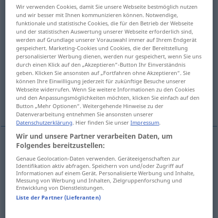
Wir verwenden Cookies, damit Sie unsere Webseite bestmöglich nutzen
und wir besser mit Ihnen kommunizieren können. Notwendige,
Übersicht aller Übersetzungen
funktionale und statistische Cookies, die für den Betrieb der Webseite
(Für mehr Details die Übersetzung anklicken/antippen)
und der statistischen Auswertung unserer Webseite erforderlich sind,
werden auf Grundlage unserer Vorauswahl immer auf Ihrem Endgerät
gespeichert. Marketing-Cookies und Cookies, die der Bereitstellung
wachsen
personalisierter Werbung dienen, werden nur gespeichert, wenn Sie uns
durch einen Klick auf den „Akzeptieren“-Button Ihr Einverständnis
geben. Klicken Sie ansonsten auf „Fortfahren ohne Akzeptieren“. Sie
vegetieren, stumpf dahinleben
können Ihre Einwilligung jederzeit für zukünftige Besuche unserer
Webseite widerrufen. Wenn Sie weitere Informationen zu den Cookies
und den Anpassungsmöglichkeiten möchten, klicken Sie einfach auf den
brachliegen
wuchern
Button „Mehr Optionen“. Weitergehende Hinweise zu der
Datenverarbeitung entnehmen Sie ansonsten unserer
Datenschutzerklärung
. Hier finden Sie unser
Impressum
.
Wir und unsere Partner verarbeiten Daten, um
Folgendes bereitzustellen:
wachsen
vegetate
grow like plant
Genaue Geolocation-Daten verwenden. Geräteeigenschaften zur
Identifikation aktiv abfragen. Speichern von und/oder Zugriff auf
Informationen auf einem Gerät. Personalisierte Werbung und Inhalte,
Messung von Werbung und Inhalten, Zielgruppenforschung und
vegetieren
,
stumpf
dahinleben
vegetate
live
Entwicklung von Dienstleistungen.
Liste der Partner (Lieferanten)
inactive or boring life