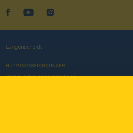
facebook
YouTube
Instagram
Langenscheidt
NUTZUNGSBEDINGUNGEN
DATENSCHUTZBESTIMMUNGEN
IMPRESSUM
PRIVATSPHÄRE-EINSTELLUNGEN
LATEINWÖRTERBUCH MIT CODE
Copyright © 2026 PONS Langenscheidt GmbH, Alle Rechte
vorbehalten.