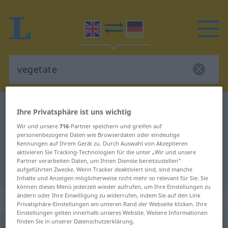
Englisch-Deutsch Wörterbuch
vegetate
Ihre Privatsphäre ist uns wichtig
Englisch-Deutsch Übersetzung für
Wir und unsere
716
-Partner speichern und greifen auf
personenbezogene Daten wie Browserdaten oder eindeutige
"vegetate"
Kennungen auf Ihrem Gerät zu. Durch Auswahl von Akzeptieren
aktivieren Sie Tracking-Technologien für die unter „Wir und unsere
Partner verarbeiten Daten, um Ihnen Dienste bereitzustellen“
"vegetate" Deutsch Übersetzung
aufgeführten Zwecke. Wenn Tracker deaktiviert sind, sind manche
Inhalte und Anzeigen möglicherweise nicht mehr so relevant für Sie. Sie
können dieses Menü jederzeit wieder aufrufen, um Ihre Einstellungen zu
ändern oder Ihre Einwilligung zu widerrufen, indem Sie auf den Link
„vegetate“
: intransitive verb
Privatsphäre-Einstellungen am unteren Rand der Webseite klicken. Ihre
Einstellungen gelten innerhalb unseres Website. Weitere Informationen
finden Sie in unserer Datenschutzerklärung.
vegetate
[ˈvedʒiteit; -dʒə-]
v/i