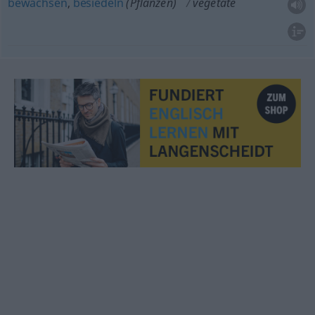
bewachsen
,
besiedeln
(Pflanzen)
vegetate