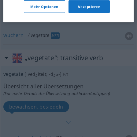
Mehr Optionen
Akzeptieren
brachliegen
vegetate
lie fallow
AGR
wuchern
vegetate
MED
„vegetate“
: transitive verb
vegetate
[ˈvedʒiteit; -dʒə-]
v/t
Übersicht aller Übersetzungen
(Für mehr Details die Übersetzung anklicken/antippen)
bewachsen, besiedeln