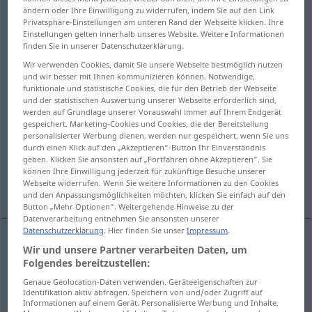
ändern oder Ihre Einwilligung zu widerrufen, indem Sie auf den Link
Privatsphäre-Einstellungen am unteren Rand der Webseite klicken. Ihre
Übersicht aller Übersetzungen
Einstellungen gelten innerhalb unseres Website. Weitere Informationen
(Für mehr Details die Übersetzung anklicken/antippen)
finden Sie in unserer Datenschutzerklärung.
Wir verwenden Cookies, damit Sie unsere Webseite bestmöglich nutzen
hemmungslos, unkontrolliert
und wir besser mit Ihnen kommunizieren können. Notwendige,
funktionale und statistische Cookies, die für den Betrieb der Webseite
und der statistischen Auswertung unserer Webseite erforderlich sind,
hilflos, ratlos
werden auf Grundlage unserer Vorauswahl immer auf Ihrem Endgerät
gespeichert. Marketing-Cookies und Cookies, die der Bereitstellung
personalisierter Werbung dienen, werden nur gespeichert, wenn Sie uns
unpraktisch, unselbstständig
durch einen Klick auf den „Akzeptieren“-Button Ihr Einverständnis
geben. Klicken Sie ansonsten auf „Fortfahren ohne Akzeptieren“. Sie
können Ihre Einwilligung jederzeit für zukünftige Besuche unserer
Webseite widerrufen. Wenn Sie weitere Informationen zu den Cookies
hilflos, ohne Hilfe
unnütz
und den Anpassungsmöglichkeiten möchten, klicken Sie einfach auf den
Button „Mehr Optionen“. Weitergehende Hinweise zu der
Datenverarbeitung entnehmen Sie ansonsten unserer
Datenschutzerklärung
. Hier finden Sie unser
Impressum
.
Wir und unsere Partner verarbeiten Daten, um
hemmungslos
,
unkontrolliert
helpless
laughter
Folgendes bereitzustellen:
Genaue Geolocation-Daten verwenden. Geräteeigenschaften zur
Identifikation aktiv abfragen. Speichern von und/oder Zugriff auf
Informationen auf einem Gerät. Personalisierte Werbung und Inhalte,
hilflos
,
ratlos
helpless
unable to know what to