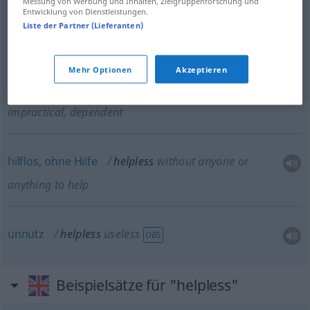
Messung von Werbung und Inhalten, Zielgruppenforschung und
Entwicklung von Dienstleistungen.
do, vulnerable
Liste der Partner (Lieferanten)
Mehr Optionen
Akzeptieren
unpraktisch
,
unselbstständig
helpless
impractical, dependent
hilflos
,
ohne
Hilfe
helpless
without anyone or
anything to help
unnütz
helpless
useless
OBS
Beispielsätze für "helpless"