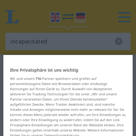
Englisch-Deutsch Wörterbuch
incapacitated
Ihre Privatsphäre ist uns wichtig
Englisch-Deutsch Übersetzung für
Wir und unsere
716
-Partner speichern und greifen auf
"incapacitated"
personenbezogene Daten wie Browserdaten oder eindeutige
Kennungen auf Ihrem Gerät zu. Durch Auswahl von Akzeptieren
aktivieren Sie Tracking-Technologien für die unter „Wir und unsere
Partner verarbeiten Daten, um Ihnen Dienste bereitzustellen“
"incapacitated" Deutsch
aufgeführten Zwecke. Wenn Tracker deaktiviert sind, sind manche
Inhalte und Anzeigen möglicherweise nicht mehr so relevant für Sie. Sie
Übersetzung
können dieses Menü jederzeit wieder aufrufen, um Ihre Einstellungen zu
ändern oder Ihre Einwilligung zu widerrufen, indem Sie auf den Link
Privatsphäre-Einstellungen am unteren Rand der Webseite klicken. Ihre
„incapacitated“
: adjective
Einstellungen gelten innerhalb unseres Website. Weitere Informationen
finden Sie in unserer Datenschutzerklärung.