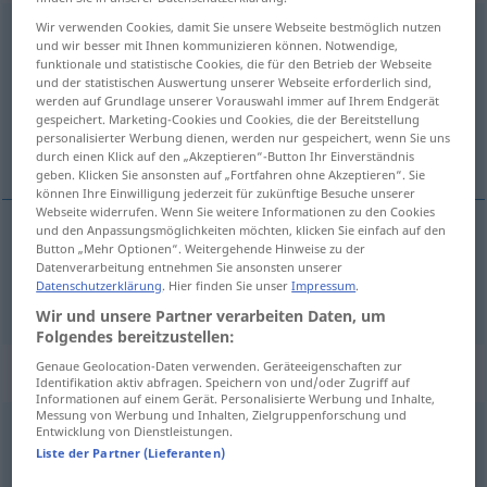
Wir verwenden Cookies, damit Sie unsere Webseite bestmöglich nutzen
incapacitated
adj
und wir besser mit Ihnen kommunizieren können. Notwendige,
funktionale und statistische Cookies, die für den Betrieb der Webseite
Übersicht aller Übersetzungen
und der statistischen Auswertung unserer Webseite erforderlich sind,
(Für mehr Details die Übersetzung anklicken/antippen)
werden auf Grundlage unserer Vorauswahl immer auf Ihrem Endgerät
gespeichert. Marketing-Cookies und Cookies, die der Bereitstellung
personalisierter Werbung dienen, werden nur gespeichert, wenn Sie uns
behindert
durch einen Klick auf den „Akzeptieren“-Button Ihr Einverständnis
geben. Klicken Sie ansonsten auf „Fortfahren ohne Akzeptieren“. Sie
können Ihre Einwilligung jederzeit für zukünftige Besuche unserer
Webseite widerrufen. Wenn Sie weitere Informationen zu den Cookies
und den Anpassungsmöglichkeiten möchten, klicken Sie einfach auf den
Button „Mehr Optionen“. Weitergehende Hinweise zu der
behindert
incapacitated
Datenverarbeitung entnehmen Sie ansonsten unserer
Datenschutzerklärung
. Hier finden Sie unser
Impressum
.
Wir und unsere Partner verarbeiten Daten, um
Folgendes bereitzustellen:
Genaue Geolocation-Daten verwenden. Geräteeigenschaften zur
Beispielsätze für "incapacitated"
Identifikation aktiv abfragen. Speichern von und/oder Zugriff auf
Informationen auf einem Gerät. Personalisierte Werbung und Inhalte,
Messung von Werbung und Inhalten, Zielgruppenforschung und
Entwicklung von Dienstleistungen.
od
physically
handicapped
(
incapacitated, challenged
)
US
EUPH
Liste der Partner (Lieferanten)
körperbehindert