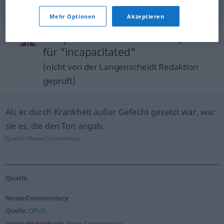
Mehr Optionen
Akzeptieren
Beispielsätze aus externen Quellen
für "incapacitated"
(nicht von der Langenscheidt Redaktion
geprüft)
Als er durch Krankheit außer Gefecht gesetzt war, war
sie es, die den Ton angab.
Quelle:
News-Commentary
Quelle
News-Commentary
Quelle:
OPUS
Originaldatenbank:
News Commentary