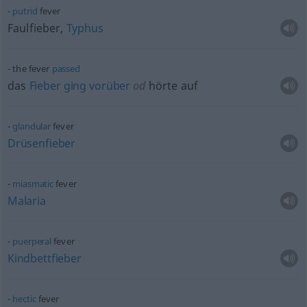
putrid
fever
Faulfieber,
Typhus
the fever
passed
das
Fieber
ging
vorüber
od
hörte auf
glandular
fever
Drüsenfieber
miasmatic
fever
Malaria
puerperal
fever
Kindbettfieber
hectic
fever