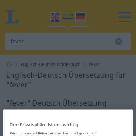
Englisch-Deutsch Wörterbuch
fever
Englisch-Deutsch Übersetzung für
"fever"
"fever" Deutsch Übersetzung
„fever“
: noun
Ihre Privatsphäre ist uns wichtig
Wir und unsere
716
-Partner speichern und greifen auf
fever
[ˈfiːvə(r)]
s