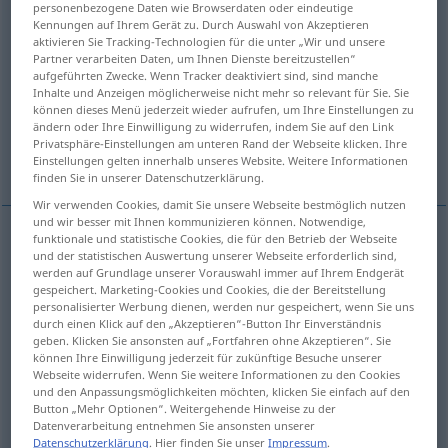
personenbezogene Daten wie Browserdaten oder eindeutige
Kennungen auf Ihrem Gerät zu. Durch Auswahl von Akzeptieren
Übersicht aller Übersetzungen
aktivieren Sie Tracking-Technologien für die unter „Wir und unsere
Partner verarbeiten Daten, um Ihnen Dienste bereitzustellen“
(Für mehr Details die Übersetzung anklicken/antippen)
aufgeführten Zwecke. Wenn Tracker deaktiviert sind, sind manche
Inhalte und Anzeigen möglicherweise nicht mehr so relevant für Sie. Sie
Fieber
Fieberzustand
können dieses Menü jederzeit wieder aufrufen, um Ihre Einstellungen zu
ändern oder Ihre Einwilligung zu widerrufen, indem Sie auf den Link
Privatsphäre-Einstellungen am unteren Rand der Webseite klicken. Ihre
Fieber, fiebrige Aufregung
Einstellungen gelten innerhalb unseres Website. Weitere Informationen
finden Sie in unserer Datenschutzerklärung.
Wir verwenden Cookies, damit Sie unsere Webseite bestmöglich nutzen
und wir besser mit Ihnen kommunizieren können. Notwendige,
funktionale und statistische Cookies, die für den Betrieb der Webseite
und der statistischen Auswertung unserer Webseite erforderlich sind,
Fieber
n
fever
high temperature
MED
werden auf Grundlage unserer Vorauswahl immer auf Ihrem Endgerät
gespeichert. Marketing-Cookies und Cookies, die der Bereitstellung
personalisierter Werbung dienen, werden nur gespeichert, wenn Sie uns
durch einen Klick auf den „Akzeptieren“-Button Ihr Einverständnis
geben. Klicken Sie ansonsten auf „Fortfahren ohne Akzeptieren“. Sie
können Ihre Einwilligung jederzeit für zukünftige Besuche unserer
Fieberzustand
m
,
-krankheit
f
fever
febrile
MED
Webseite widerrufen. Wenn Sie weitere Informationen zu den Cookies
und den Anpassungsmöglichkeiten möchten, klicken Sie einfach auf den
condition
Button „Mehr Optionen“. Weitergehende Hinweise zu der
Datenverarbeitung entnehmen Sie ansonsten unserer
Datenschutzerklärung
. Hier finden Sie unser
Impressum
.