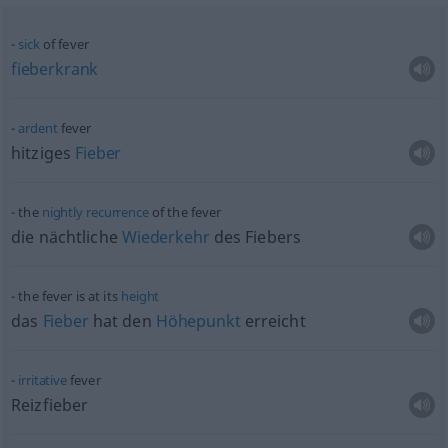
sick
of fever
fieberkrank
ardent
fever
hitziges
Fieber
the
nightly
recurrence
of the fever
die nächtliche
Wiederkehr
des Fiebers
the fever is at its
height
das
Fieber
hat den
Höhepunkt
erreicht
irritative
fever
Reizfieber