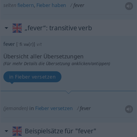
selten
fiebern
,
Fieber
haben
fever
„fever“
: transitive verb
fever
[ˈfiːvə(r)]
v/t
Übersicht aller Übersetzungen
(Für mehr Details die Übersetzung anklicken/antippen)
in Fieber versetzen
(jemanden)
in
Fieber
versetzen
fever
Beispielsätze für "fever"