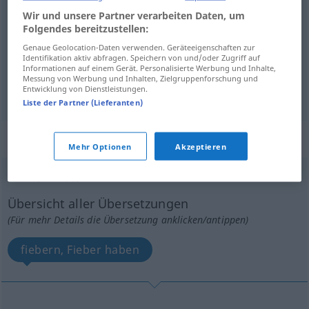
Wir und unsere Partner verarbeiten Daten, um
Folgendes bereitzustellen:
Fieber
n
fever
FIG
Genaue Geolocation-Daten verwenden. Geräteeigenschaften zur
Identifikation aktiv abfragen. Speichern von und/oder Zugriff auf
(fiebrige)
Aufregung
od
Erregung
fever
Informationen auf einem Gerät. Personalisierte Werbung und Inhalte,
FIG
Messung von Werbung und Inhalten, Zielgruppenforschung und
Entwicklung von Dienstleistungen.
Liste der Partner (Lieferanten)
„fever“
: intransitive verb
Mehr Optionen
Akzeptieren
fever
[ˈfiːvə(r)]
v/i
Übersicht aller Übersetzungen
(Für mehr Details die Übersetzung anklicken/antippen)
fiebern, Fieber haben