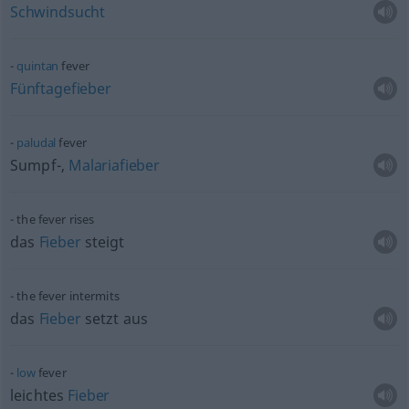
Schwindsucht
quintan
fever
Fünftagefieber
paludal
fever
Sumpf-,
Malariafieber
the fever rises
das
Fieber
steigt
the fever intermits
das
Fieber
setzt aus
low
fever
leichtes
Fieber