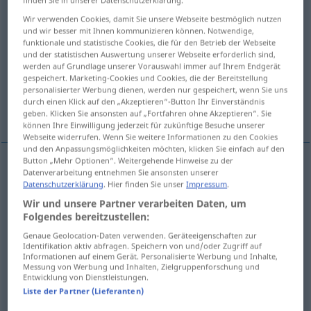
Wir verwenden Cookies, damit Sie unsere Webseite bestmöglich nutzen
Übersicht aller Übersetzungen
und wir besser mit Ihnen kommunizieren können. Notwendige,
(Für mehr Details die Übersetzung anklicken/antippen)
funktionale und statistische Cookies, die für den Betrieb der Webseite
und der statistischen Auswertung unserer Webseite erforderlich sind,
werden auf Grundlage unserer Vorauswahl immer auf Ihrem Endgerät
veruntreuen, unterschlagen
stehlen
gespeichert. Marketing-Cookies und Cookies, die der Bereitstellung
personalisierter Werbung dienen, werden nur gespeichert, wenn Sie uns
durch einen Klick auf den „Akzeptieren“-Button Ihr Einverständnis
vergeuden
geben. Klicken Sie ansonsten auf „Fortfahren ohne Akzeptieren“. Sie
können Ihre Einwilligung jederzeit für zukünftige Besuche unserer
Webseite widerrufen. Wenn Sie weitere Informationen zu den Cookies
und den Anpassungsmöglichkeiten möchten, klicken Sie einfach auf den
Button „Mehr Optionen“. Weitergehende Hinweise zu der
Datenverarbeitung entnehmen Sie ansonsten unserer
veruntreuen
,
unterschlagen
embezzle
Datenschutzerklärung
. Hier finden Sie unser
Impressum
.
Wir und unsere Partner verarbeiten Daten, um
Folgendes bereitzustellen:
stehlen
embezzle
steal
OBS
Genaue Geolocation-Daten verwenden. Geräteeigenschaften zur
Identifikation aktiv abfragen. Speichern von und/oder Zugriff auf
Informationen auf einem Gerät. Personalisierte Werbung und Inhalte,
Messung von Werbung und Inhalten, Zielgruppenforschung und
Entwicklung von Dienstleistungen.
vergeuden
embezzle
squander
OBS
Liste der Partner (Lieferanten)