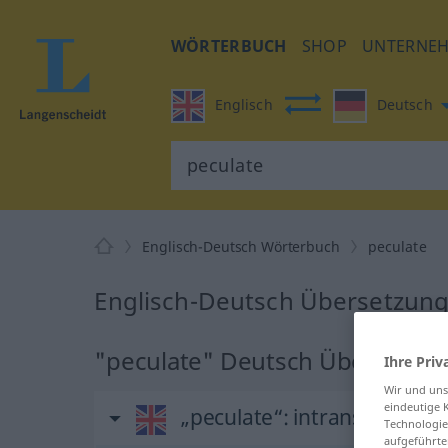
WÖRTERBUCH
SHOP
UNTERNE
Englisch
Deutsch
Englisch-Deutsch Wörterbuch
peculate
Englisch-Deutsch Übersetzung 
"peculate" Deutsch Übersetzu
Ihre Priv
Wir und un
eindeutige 
„peculate“
: intransitive ver
Technologie
aufgeführte