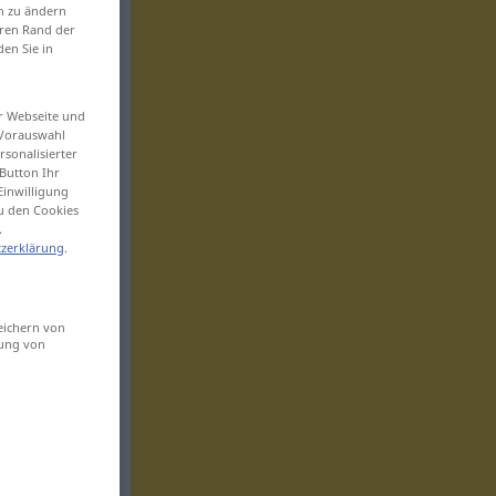
en zu ändern
eren Rand der
den Sie in
er Webseite und
 Vorauswahl
sonalisierter
Button Ihr
Einwilligung
zu den Cookies
.
zerklärung
.
eichern von
sung von