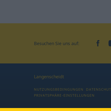
Besuchen Sie uns auf:
faceb
Langenscheidt
NUTZUNGSBEDINGUNGEN
DATENSCHU
PRIVATSPHÄRE-EINSTELLUNGEN
Copyright © 2026 PONS Langenscheidt GmbH,