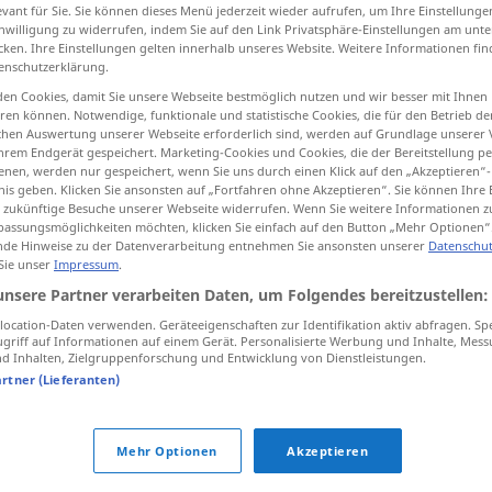
evant für Sie. Sie können dieses Menü jederzeit wieder aufrufen, um Ihre Einstellung
inwilligung zu widerrufen, indem Sie auf den Link Privatsphäre-Einstellungen am unt
cken. Ihre Einstellungen gelten innerhalb unseres Website. Weitere Informationen fin
enschutzerklärung.
tippen)
en Cookies, damit Sie unsere Webseite bestmöglich nutzen und wir besser mit Ihnen
en können. Notwendige, funktionale und statistische Cookies, die für den Betrieb d
ischen Auswertung unserer Webseite erforderlich sind, werden auf Grundlage unserer
 Unterschlagungen begehen
hrem Endgerät gespeichert. Marketing-Cookies und Cookies, die der Bereitstellung per
nen, werden nur gespeichert, wenn Sie uns durch einen Klick auf den „Akzeptieren“-
nis geben. Klicken Sie ansonsten auf „Fortfahren ohne Akzeptieren“. Sie können Ihre 
 kommen lassen
ür zukünftige Besuche unserer Webseite widerrufen. Wenn Sie weitere Informationen 
assungsmöglichkeiten möchten, klicken Sie einfach auf den Button „Mehr Optionen“
de Hinweise zu der Datenverarbeitung entnehmen Sie ansonsten unserer
Datenschut
 Sie unser
Impressum
.
unsere Partner verarbeiten Daten, um Folgendes bereitzustellen:
n
,
peculate
ocation-Daten verwenden. Geräteeigenschaften zur Identifikation aktiv abfragen. Sp
h
griff auf Informationen auf einem Gerät. Personalisierte Werbung und Inhalte, Mes
 Inhalten, Zielgruppenforschung und Entwicklung von Dienstleistungen.
kommen
artner (Lieferanten)
Mehr Optionen
Akzeptieren