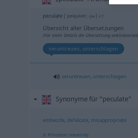
peculate
[ˈpekjuleit; -jə-]
v/t
Übersicht aller Übersetzungen
(Für mehr Details die Übersetzung anklicken/an
veruntreuen, unterschlagen
veruntreuen
,
unterschlagen
Synonyme für "peculate"
embezzle
,
defalcate
,
misappropriate
© Princeton University