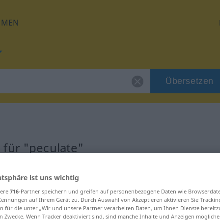
HMEN
Übersetzen
für "peculate"
ng
atsphäre ist uns wichtig
sere
716
-Partner speichern und greifen auf personenbezogene Daten wie Browserdat
Kennungen auf Ihrem Gerät zu. Durch Auswahl von Akzeptieren aktivieren Sie Trackin
b
n für die unter „Wir und unsere Partner verarbeiten Daten, um Ihnen Dienste bereitz
n Zwecke. Wenn Tracker deaktiviert sind, sind manche Inhalte und Anzeigen mögliche