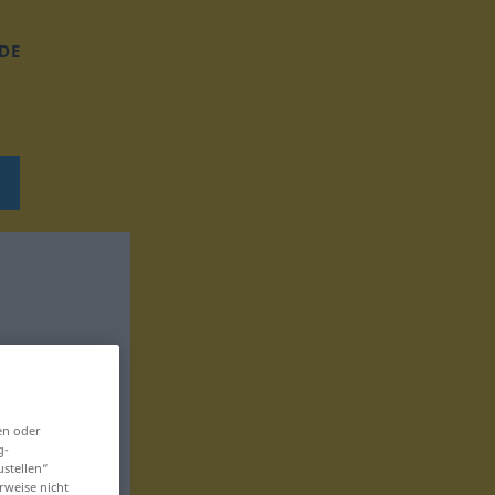
DE
en oder
g-
ustellen“
rweise nicht