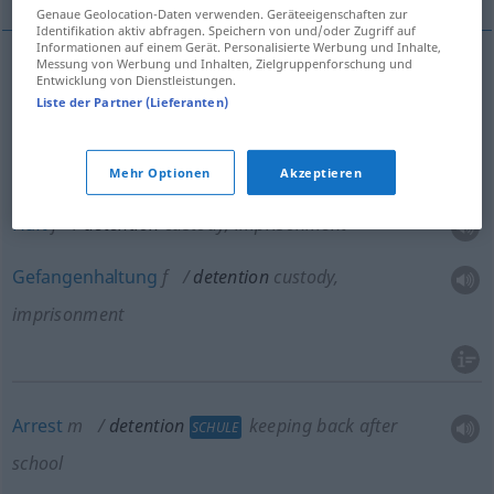
Genaue Geolocation-Daten verwenden. Geräteeigenschaften zur
Identifikation aktiv abfragen. Speichern von und/oder Zugriff auf
Informationen auf einem Gerät. Personalisierte Werbung und Inhalte,
Messung von Werbung und Inhalten, Zielgruppenforschung und
Entwicklung von Dienstleistungen.
Inhaftierung
f
detention
capturing
Liste der Partner (Lieferanten)
Festnahme
f
detention
capturing
Mehr Optionen
Akzeptieren
Haft
f
detention
custody, imprisonment
Gefangenhaltung
f
detention
custody,
imprisonment
Arrest
m
detention
keeping back after
SCHULE
school