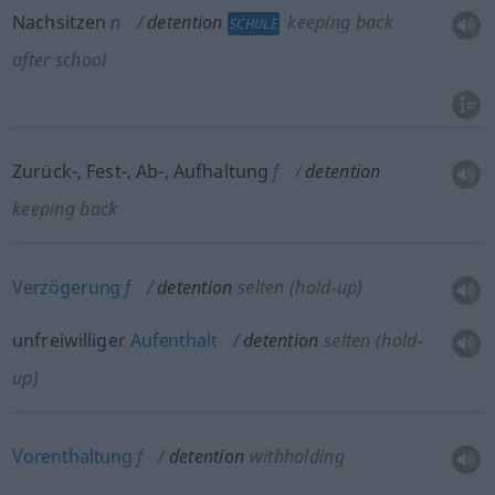
Nachsitzen
n
detention
keeping back
SCHULE
after school
Zurück-, Fest-, Ab-, Aufhaltung
f
detention
keeping back
Verzögerung
f
detention
selten
(hold-up)
unfreiwilliger
Aufenthalt
detention
selten
(hold-
up)
Vorenthaltung
f
detention
withholding