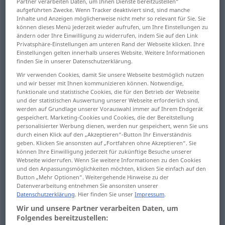
Partner verarbeiten Daten, um Ihnen Dienste bereitzustellen“
aufgeführten Zwecke. Wenn Tracker deaktiviert sind, sind manche
Übersicht aller Übersetzungen
Inhalte und Anzeigen möglicherweise nicht mehr so relevant für Sie. Sie
können dieses Menü jederzeit wieder aufrufen, um Ihre Einstellungen zu
(Für mehr Details die Übersetzung anklicken/antippen)
ändern oder Ihre Einwilligung zu widerrufen, indem Sie auf den Link
Privatsphäre-Einstellungen am unteren Rand der Webseite klicken. Ihre
Inhaftierung, Festnahme
Einstellungen gelten innerhalb unseres Website. Weitere Informationen
finden Sie in unserer Datenschutzerklärung.
Wir verwenden Cookies, damit Sie unsere Webseite bestmöglich nutzen
Haft, Gefangenhaltung
und wir besser mit Ihnen kommunizieren können. Notwendige,
funktionale und statistische Cookies, die für den Betrieb der Webseite
und der statistischen Auswertung unserer Webseite erforderlich sind,
Arrest, Nachsitzen
werden auf Grundlage unserer Vorauswahl immer auf Ihrem Endgerät
gespeichert. Marketing-Cookies und Cookies, die der Bereitstellung
personalisierter Werbung dienen, werden nur gespeichert, wenn Sie uns
Zurück-, Fest-, Ab-, Aufhaltung
durch einen Klick auf den „Akzeptieren“-Button Ihr Einverständnis
geben. Klicken Sie ansonsten auf „Fortfahren ohne Akzeptieren“. Sie
können Ihre Einwilligung jederzeit für zukünftige Besuche unserer
Verzögerung, unfreiwilliger Aufenthalt
Webseite widerrufen. Wenn Sie weitere Informationen zu den Cookies
und den Anpassungsmöglichkeiten möchten, klicken Sie einfach auf den
Button „Mehr Optionen“. Weitergehende Hinweise zu der
Datenverarbeitung entnehmen Sie ansonsten unserer
Vorenthaltung, Einbehaltung
Datenschutzerklärung
. Hier finden Sie unser
Impressum
.
Wir und unsere Partner verarbeiten Daten, um
Detention, Detinierung, bloße Innehabung
Folgendes bereitzustellen: