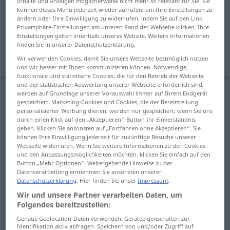
Inhalte und Anzeigen möglicherweise nicht mehr so relevant für Sie. Sie
können dieses Menü jederzeit wieder aufrufen, um Ihre Einstellungen zu
Übersicht aller Übersetzungen
ändern oder Ihre Einwilligung zu widerrufen, indem Sie auf den Link
Privatsphäre-Einstellungen am unteren Rand der Webseite klicken. Ihre
(Für mehr Details die Übersetzung anklicken/antippen)
Einstellungen gelten innerhalb unseres Website. Weitere Informationen
finden Sie in unserer Datenschutzerklärung.
Kochen, Kochkunst
Küche, Kochweise
Wir verwenden Cookies, damit Sie unsere Webseite bestmöglich nutzen
und wir besser mit Ihnen kommunizieren können. Notwendige,
funktionale und statistische Cookies, die für den Betrieb der Webseite
und der statistischen Auswertung unserer Webseite erforderlich sind,
werden auf Grundlage unserer Vorauswahl immer auf Ihrem Endgerät
gespeichert. Marketing-Cookies und Cookies, die der Bereitstellung
Kochen
n
cooking
art
personalisierter Werbung dienen, werden nur gespeichert, wenn Sie uns
durch einen Klick auf den „Akzeptieren“-Button Ihr Einverständnis
geben. Klicken Sie ansonsten auf „Fortfahren ohne Akzeptieren“. Sie
Kochkunst
f
cooking
art
können Ihre Einwilligung jederzeit für zukünftige Besuche unserer
Webseite widerrufen. Wenn Sie weitere Informationen zu den Cookies
und den Anpassungsmöglichkeiten möchten, klicken Sie einfach auf den
Button „Mehr Optionen“. Weitergehende Hinweise zu der
Küche
f
cooking
way of cooking
Datenverarbeitung entnehmen Sie ansonsten unserer
Datenschutzerklärung
. Hier finden Sie unser
Impressum
.
Kochweise
f
cooking
way of cooking
Wir und unsere Partner verarbeiten Daten, um
Folgendes bereitzustellen:
Genaue Geolocation-Daten verwenden. Geräteeigenschaften zur
Identifikation aktiv abfragen. Speichern von und/oder Zugriff auf