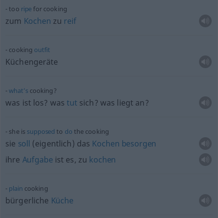
too
ripe
for cooking
zum
Kochen
zu
reif
cooking
outfit
Küchengeräte
what’s
cooking?
was ist los? was
tut
sich? was liegt an?
she is
supposed
to
do
the cooking
sie
soll
(eigentlich) das
Kochen
besorgen
ihre
Aufgabe
ist es, zu
kochen
plain
cooking
bürgerliche
Küche