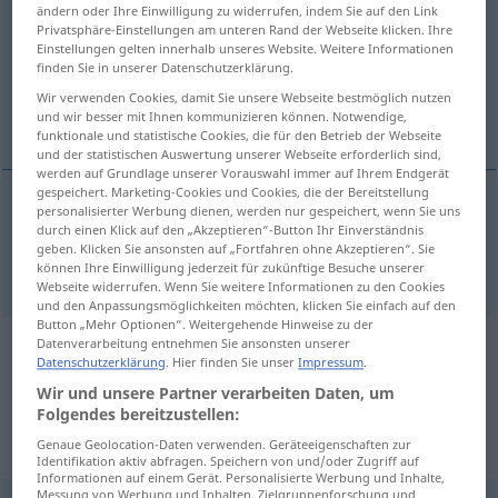
ändern oder Ihre Einwilligung zu widerrufen, indem Sie auf den Link
Privatsphäre-Einstellungen am unteren Rand der Webseite klicken. Ihre
Übersicht aller Übersetzungen
Einstellungen gelten innerhalb unseres Website. Weitere Informationen
(Für mehr Details die Übersetzung anklicken/antippen)
finden Sie in unserer Datenschutzerklärung.
Wir verwenden Cookies, damit Sie unsere Webseite bestmöglich nutzen
groß kräftig, stramm
und wir besser mit Ihnen kommunizieren können. Notwendige,
funktionale und statistische Cookies, die für den Betrieb der Webseite
und der statistischen Auswertung unserer Webseite erforderlich sind,
werden auf Grundlage unserer Vorauswahl immer auf Ihrem Endgerät
gespeichert. Marketing-Cookies und Cookies, die der Bereitstellung
personalisierter Werbung dienen, werden nur gespeichert, wenn Sie uns
groß
u.
kräftig
,
stramm
chopping
strapping
durch einen Klick auf den „Akzeptieren“-Button Ihr Einverständnis
geben. Klicken Sie ansonsten auf „Fortfahren ohne Akzeptieren“. Sie
können Ihre Einwilligung jederzeit für zukünftige Besuche unserer
Webseite widerrufen. Wenn Sie weitere Informationen zu den Cookies
und den Anpassungsmöglichkeiten möchten, klicken Sie einfach auf den
Button „Mehr Optionen“. Weitergehende Hinweise zu der
Datenverarbeitung entnehmen Sie ansonsten unserer
Beispielsätze aus externen Quellen
Datenschutzerklärung
. Hier finden Sie unser
Impressum
.
für "chopping"
Wir und unsere Partner verarbeiten Daten, um
Folgendes bereitzustellen:
(nicht von der Langenscheidt Redaktion
Genaue Geolocation-Daten verwenden. Geräteeigenschaften zur
geprüft)
Identifikation aktiv abfragen. Speichern von und/oder Zugriff auf
Informationen auf einem Gerät. Personalisierte Werbung und Inhalte,
Messung von Werbung und Inhalten, Zielgruppenforschung und