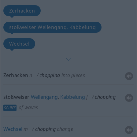
Zerhacken
stoßweiser Wellengang, Kabbelung
Wechsel
Zerhacken
n
chopping
into pieces
stoßweiser
Wellengang
,
Kabbelung
f
chopping
of waves
SCHIFF
Wechsel
m
chopping
change