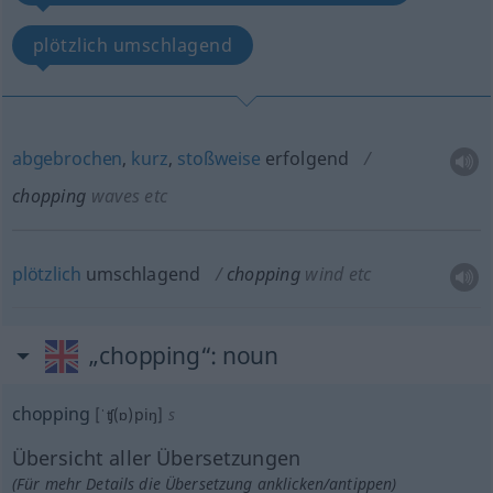
plötzlich umschlagend
abgebrochen
,
kurz
,
stoßweise
erfolgend
chopping
waves
etc
plötzlich
umschlagend
chopping
wind
etc
„chopping“
: noun
chopping
[ˈʧ(ɒ)piŋ]
s
Übersicht aller Übersetzungen
(Für mehr Details die Übersetzung anklicken/antippen)