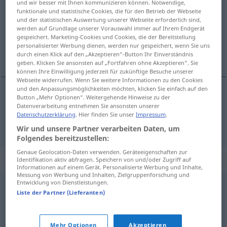
und wir besser mit Ihnen kommunizieren können. Notwendige,
funktionale und statistische Cookies, die für den Betrieb der Webseite
Übersicht aller Übersetzungen
und der statistischen Auswertung unserer Webseite erforderlich sind,
werden auf Grundlage unserer Vorauswahl immer auf Ihrem Endgerät
(Für mehr Details die Übersetzung anklicken/antippen)
gespeichert. Marketing-Cookies und Cookies, die der Bereitstellung
personalisierter Werbung dienen, werden nur gespeichert, wenn Sie uns
sea, seaway, state of the sea, waves
durch einen Klick auf den „Akzeptieren“-Button Ihr Einverständnis
geben. Klicken Sie ansonsten auf „Fortfahren ohne Akzeptieren“. Sie
können Ihre Einwilligung jederzeit für zukünftige Besuche unserer
Webseite widerrufen. Wenn Sie weitere Informationen zu den Cookies
und den Anpassungsmöglichkeiten möchten, klicken Sie einfach auf den
Button „Mehr Optionen“. Weitergehende Hinweise zu der
sea
,
seaway
,
state
of the
sea
, waves
pl
Datenverarbeitung entnehmen Sie ansonsten unserer
Datenschutzerklärung
. Hier finden Sie unser
Impressum
.
Wellengang
Seegang
SCHIFF
Wir und unsere Partner verarbeiten Daten, um
Folgendes bereitzustellen:
Genaue Geolocation-Daten verwenden. Geräteeigenschaften zur
Synonyme für "Wellengang"
Identifikation aktiv abfragen. Speichern von und/oder Zugriff auf
Informationen auf einem Gerät. Personalisierte Werbung und Inhalte,
Messung von Werbung und Inhalten, Zielgruppenforschung und
Entwicklung von Dienstleistungen.
Liste der Partner (Lieferanten)
Seegang
,
Gewoge
,
Wellenschlag
,
Dünung
© OpenThesaurus.de
Mehr Optionen
Akzeptieren