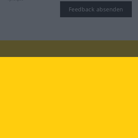
Feedback absenden
Besuchen Sie uns auf:
facebook
YouTube
Instagram
Langenscheidt
NUTZUNGSBEDINGUNGEN