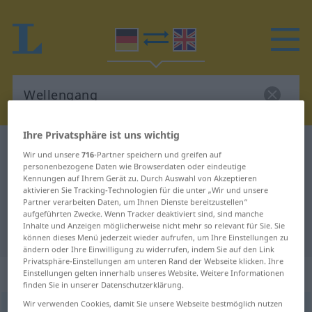
Ihre Privatsphäre ist uns wichtig
Deutsch-Englisch Wörterbuch
Wellengang
Wir und unsere
716
-Partner speichern und greifen auf
Deutsch-Englisch Übersetzung für
personenbezogene Daten wie Browserdaten oder eindeutige
Kennungen auf Ihrem Gerät zu. Durch Auswahl von Akzeptieren
"Wellengang"
aktivieren Sie Tracking-Technologien für die unter „Wir und unsere
Partner verarbeiten Daten, um Ihnen Dienste bereitzustellen“
aufgeführten Zwecke. Wenn Tracker deaktiviert sind, sind manche
Inhalte und Anzeigen möglicherweise nicht mehr so relevant für Sie. Sie
"Wellengang" Englisch Übersetzung
können dieses Menü jederzeit wieder aufrufen, um Ihre Einstellungen zu
ändern oder Ihre Einwilligung zu widerrufen, indem Sie auf den Link
Privatsphäre-Einstellungen am unteren Rand der Webseite klicken. Ihre
„Wellengang“
: Maskulinum
Einstellungen gelten innerhalb unseres Website. Weitere Informationen
finden Sie in unserer Datenschutzerklärung.
Wir verwenden Cookies, damit Sie unsere Webseite bestmöglich nutzen
Wellengang
m
<
Wellengang(e)s
;
kein
pl
>