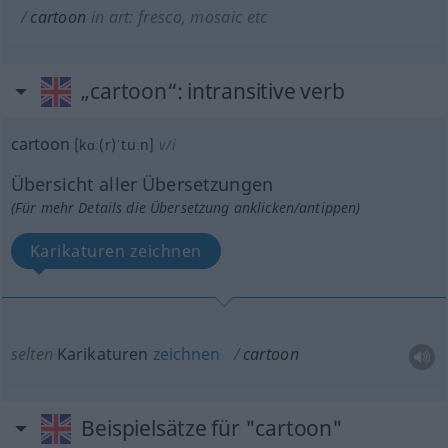
cartoon
in art: fresco, mosaic
etc
„cartoon“
: intransitive verb
cartoon
[kɑː(r)ˈtuːn]
v/i
Übersicht aller Übersetzungen
(Für mehr Details die Übersetzung anklicken/antippen)
Karikaturen zeichnen
selten
Karikaturen
zeichnen
cartoon
Beispielsätze für "cartoon"