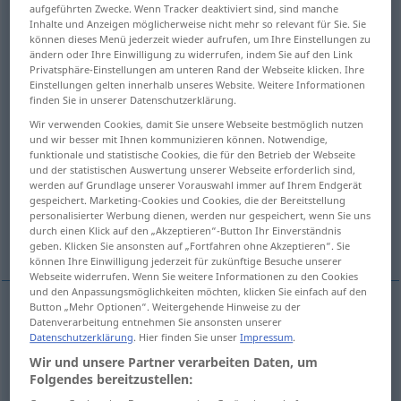
aufgeführten Zwecke. Wenn Tracker deaktiviert sind, sind manche
Inhalte und Anzeigen möglicherweise nicht mehr so relevant für Sie. Sie
Übersicht aller Übersetzungen
können dieses Menü jederzeit wieder aufrufen, um Ihre Einstellungen zu
(Für mehr Details die Übersetzung anklicken/antippen)
ändern oder Ihre Einwilligung zu widerrufen, indem Sie auf den Link
Privatsphäre-Einstellungen am unteren Rand der Webseite klicken. Ihre
Einstellungen gelten innerhalb unseres Website. Weitere Informationen
Karikatur, Witzzeichnung, Cartoon
finden Sie in unserer Datenschutzerklärung.
Wir verwenden Cookies, damit Sie unsere Webseite bestmöglich nutzen
Zeichentrickfilm
und wir besser mit Ihnen kommunizieren können. Notwendige,
funktionale und statistische Cookies, die für den Betrieb der Webseite
und der statistischen Auswertung unserer Webseite erforderlich sind,
werden auf Grundlage unserer Vorauswahl immer auf Ihrem Endgerät
Karikaturenreihe in Fortsetzungen
gespeichert. Marketing-Cookies und Cookies, die der Bereitstellung
personalisierter Werbung dienen, werden nur gespeichert, wenn Sie uns
durch einen Klick auf den „Akzeptieren“-Button Ihr Einverständnis
Karton, Vorlage, Entwurf
geben. Klicken Sie ansonsten auf „Fortfahren ohne Akzeptieren“. Sie
können Ihre Einwilligung jederzeit für zukünftige Besuche unserer
Webseite widerrufen. Wenn Sie weitere Informationen zu den Cookies
und den Anpassungsmöglichkeiten möchten, klicken Sie einfach auf den
Button „Mehr Optionen“. Weitergehende Hinweise zu der
Datenverarbeitung entnehmen Sie ansonsten unserer
Karikatur
f
cartoon
funny drawing
Datenschutzerklärung
. Hier finden Sie unser
Impressum
.
Wir und unsere Partner verarbeiten Daten, um
Witzzeichnung
f
cartoon
funny drawing
Folgendes bereitzustellen: