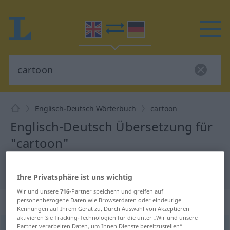
Englisch-Deutsch Wörterbuch
cartoon
Englisch-Deutsch Übersetzung für
"cartoon"
"cartoon" Deutsch Übersetzung
Ihre Privatsphäre ist uns wichtig
Wir und unsere
716
-Partner speichern und greifen auf
„cartoon“
: noun
personenbezogene Daten wie Browserdaten oder eindeutige
Kennungen auf Ihrem Gerät zu. Durch Auswahl von Akzeptieren
aktivieren Sie Tracking-Technologien für die unter „Wir und unsere
Partner verarbeiten Daten, um Ihnen Dienste bereitzustellen“
cartoon
[kɑː(r)ˈtuːn]
s