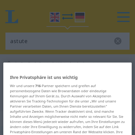
Englisch-Deutsch Wörterbuch
astute
Englisch-Deutsch Übersetzung für
Ihre Privatsphäre ist uns wichtig
"astute"
Wir und unsere
716
-Partner speichern und greifen auf
personenbezogene Daten wie Browserdaten oder eindeutige
Kennungen auf Ihrem Gerät zu. Durch Auswahl von Akzeptieren
"astute" Deutsch Übersetzung
aktivieren Sie Tracking-Technologien für die unter „Wir und unsere
Partner verarbeiten Daten, um Ihnen Dienste bereitzustellen“
aufgeführten Zwecke. Wenn Tracker deaktiviert sind, sind manche
„astute“
: adjective
Inhalte und Anzeigen möglicherweise nicht mehr so relevant für Sie. Sie
können dieses Menü jederzeit wieder aufrufen, um Ihre Einstellungen zu
ändern oder Ihre Einwilligung zu widerrufen, indem Sie auf den Link
Privatsphäre-Einstellungen am unteren Rand der Webseite klicken. Ihre
astute
[əsˈtjuːt]
a.
[-ˈtuːt]
adj
US