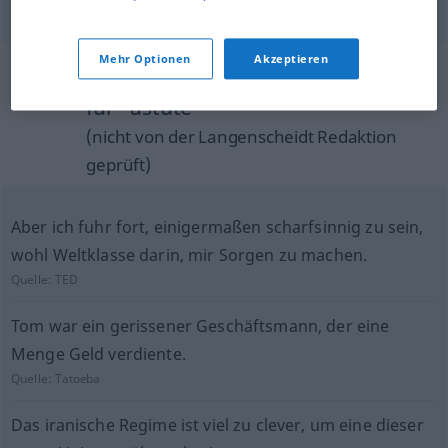
Mehr Optionen
Akzeptieren
Beispielsätze aus externen Quellen
für "astute"
(nicht von der Langenscheidt Redaktion
geprüft)
Aber ich fuhr fort, einigermaßen scharfsinnig zu sein,
wohl Weltklasse darin, mir Sorgen zu machen.
Quelle:
TED
Tom war ein gerissener Geschäftsmann, der eine
Menge Geld verdiente.
Quelle:
Tatoeba
Das iranische Regime ist viel zu clever, um eine dieser