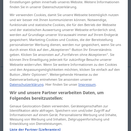
Einstellungen gelten innerhalb unseres Website. Weitere Informationen
finden Sie in unserer Datenschutzerklärung.
Übersicht aller Übersetzungen
Wir verwenden Cookies, damit Sie unsere Webseite bestmöglich nutzen
(Für mehr Details die Übersetzung anklicken/antippen)
und wir besser mit Ihnen kommunizieren können. Notwendige,
funktionale und statistische Cookies, die für den Betrieb der Webseite
und der statistischen Auswertung unserer Webseite erforderlich sind,
scharfsinnig, klug
werden auf Grundlage unserer Vorauswahl immer auf Ihrem Endgerät
gespeichert. Marketing-Cookies und Cookies, die der Bereitstellung
personalisierter Werbung dienen, werden nur gespeichert, wenn Sie uns
schlau, gerieben, listig, verschmitzt,
durch einen Klick auf den „Akzeptieren“-Button Ihr Einverständnis
durchtrieben
geben. Klicken Sie ansonsten auf „Fortfahren ohne Akzeptieren“. Sie
können Ihre Einwilligung jederzeit für zukünftige Besuche unserer
Webseite widerrufen. Wenn Sie weitere Informationen zu den Cookies
und den Anpassungsmöglichkeiten möchten, klicken Sie einfach auf den
Button „Mehr Optionen“. Weitergehende Hinweise zu der
Datenverarbeitung entnehmen Sie ansonsten unserer
scharfsinnig
,
klug
astute
shrewd
Datenschutzerklärung
. Hier finden Sie unser
Impressum
.
Wir und unsere Partner verarbeiten Daten, um
Folgendes bereitzustellen:
schlau
,
gerieben
,
listig
,
verschmitzt
,
durchtrieben
Genaue Geolocation-Daten verwenden. Geräteeigenschaften zur
Identifikation aktiv abfragen. Speichern von und/oder Zugriff auf
astute
cunning, mischievous
Informationen auf einem Gerät. Personalisierte Werbung und Inhalte,
Messung von Werbung und Inhalten, Zielgruppenforschung und
Entwicklung von Dienstleistungen.
syn vgl.
shrewd
astute
→ siehe „
“
Liste der Partner (Lieferanten)