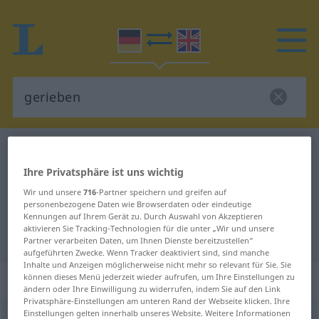
Deutsch-Englisch Wörterbuch
gerieben
Deutsch-Englisch Übersetzung für
Ihre Privatsphäre ist uns wichtig
Wir und unsere
716
-Partner speichern und greifen auf
"gerieben"
personenbezogene Daten wie Browserdaten oder eindeutige
Kennungen auf Ihrem Gerät zu. Durch Auswahl von Akzeptieren
aktivieren Sie Tracking-Technologien für die unter „Wir und unsere
"gerieben" Englisch Übersetzung
Partner verarbeiten Daten, um Ihnen Dienste bereitzustellen“
aufgeführten Zwecke. Wenn Tracker deaktiviert sind, sind manche
Inhalte und Anzeigen möglicherweise nicht mehr so relevant für Sie. Sie
„gerieben“
: Partizip Perfekt
können dieses Menü jederzeit wieder aufrufen, um Ihre Einstellungen zu
ändern oder Ihre Einwilligung zu widerrufen, indem Sie auf den Link
Privatsphäre-Einstellungen am unteren Rand der Webseite klicken. Ihre
Einstellungen gelten innerhalb unseres Website. Weitere Informationen
gerieben
[-ˈriːbən]
pperf