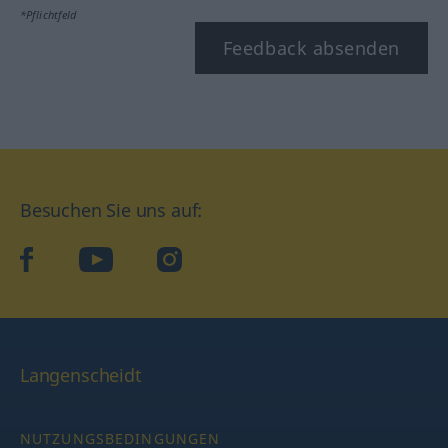
*Pflichtfeld
Feedback absenden
Besuchen Sie uns auf:
facebook
YouTube
Instagram
Langenscheidt
NUTZUNGSBEDINGUNGEN