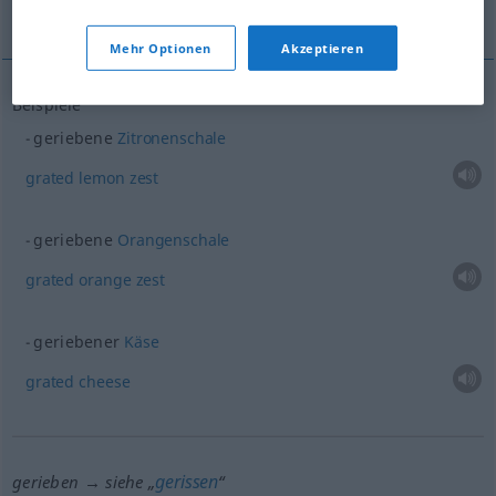
grated cheese
Mehr Optionen
Akzeptieren
Beispiele
geriebene
Zitronenschale
grated
lemon
zest
geriebene
Orangenschale
grated
orange
zest
geriebener
Käse
grated
cheese
gerissen
gerieben → siehe „
“