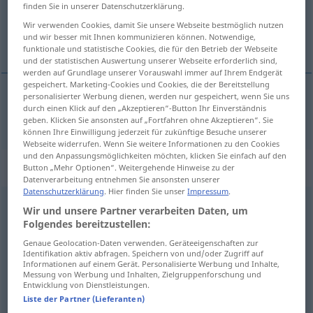
finden Sie in unserer Datenschutzerklärung.
Übersicht aller Übersetzungen
Wir verwenden Cookies, damit Sie unsere Webseite bestmöglich nutzen
und wir besser mit Ihnen kommunizieren können. Notwendige,
(Für mehr Details die Übersetzung anklicken/antippen)
funktionale und statistische Cookies, die für den Betrieb der Webseite
und der statistischen Auswertung unserer Webseite erforderlich sind,
werden auf Grundlage unserer Vorauswahl immer auf Ihrem Endgerät
gespeichert. Marketing-Cookies und Cookies, die der Bereitstellung
personalisierter Werbung dienen, werden nur gespeichert, wenn Sie uns
durch einen Klick auf den „Akzeptieren“-Button Ihr Einverständnis
reiben
gerieben → siehe „
“
geben. Klicken Sie ansonsten auf „Fortfahren ohne Akzeptieren“. Sie
können Ihre Einwilligung jederzeit für zukünftige Besuche unserer
Webseite widerrufen. Wenn Sie weitere Informationen zu den Cookies
und den Anpassungsmöglichkeiten möchten, klicken Sie einfach auf den
„gerieben“
: Adjektiv
Button „Mehr Optionen“. Weitergehende Hinweise zu der
Datenverarbeitung entnehmen Sie ansonsten unserer
Datenschutzerklärung
. Hier finden Sie unser
Impressum
.
gerieben
[-ˈriːbən]
adj
Wir und unsere Partner verarbeiten Daten, um
Folgendes bereitzustellen:
Übersicht aller Übersetzungen
Genaue Geolocation-Daten verwenden. Geräteeigenschaften zur
(Für mehr Details die Übersetzung anklicken/antippen)
Identifikation aktiv abfragen. Speichern von und/oder Zugriff auf
Informationen auf einem Gerät. Personalisierte Werbung und Inhalte,
Messung von Werbung und Inhalten, Zielgruppenforschung und
grated lemon zest
grated orange zest
Entwicklung von Dienstleistungen.
Liste der Partner (Lieferanten)