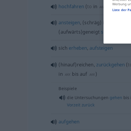
Werbung und
hochfahren
(
to
in
)
AKK
Liste der P
ansteigen
, (schräg) in die
Höhe
(aufwärts)geneigt
sein
sich
erheben
,
aufsteigen
(hinauf)reichen,
zurückgehen
(
t
in
bis auf
)
AKK
AKK
Beispiele
die Untersuchungen
gehen
bis 
Vorzeit
zurück
aufgehen