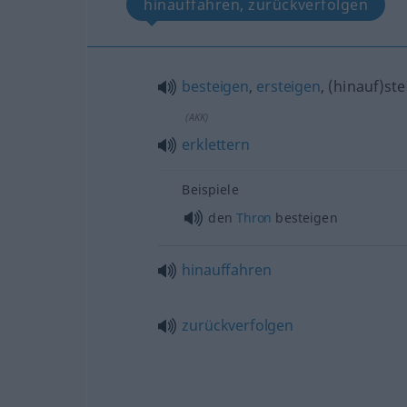
hinauffahren, zurückverfolgen
besteigen
,
ersteigen
, (hinauf)st
(
AKK
)
erklettern
Beispiele
den
Thron
besteigen
hinauffahren
zurückverfolgen