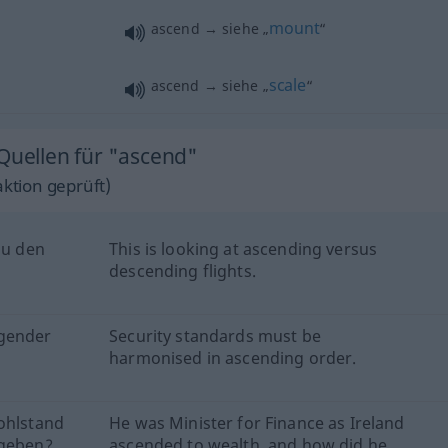
mount
ascend → siehe „
“
scale
ascend → siehe „
“
 Quellen für "ascend"
ktion geprüft)
zu den
This is looking at ascending versus
descending flights.
igender
Security standards must be
harmonised in ascending order.
Wohlstand
He was Minister for Finance as Ireland
egeben?
ascended to wealth, and how did he