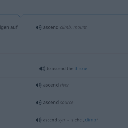
eigen auf
ascend
climb, mount
to ascend the
throne
ascend
river
ascend
source
syn
climb
ascend
→ siehe „
“