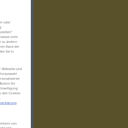
en oder
g-
ustellen“
rweise nicht
en zu ändern
eren Rand der
den Sie in
er Webseite und
 Vorauswahl
sonalisierter
Button Ihr
Einwilligung
zu den Cookies
.
zerklärung
.
eichern von
sung von