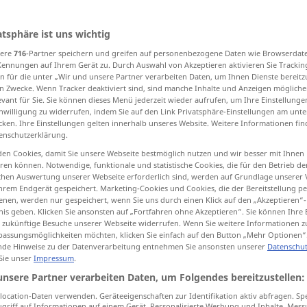
atsphäre ist uns wichtig
sere
716
-Partner speichern und greifen auf personenbezogene Daten wie Browserdat
tippen)
Kennungen auf Ihrem Gerät zu. Durch Auswahl von Akzeptieren aktivieren Sie Trackin
n für die unter „Wir und unsere Partner verarbeiten Daten, um Ihnen Dienste bereitz
Höhe fliegen
hochfahren
n Zwecke. Wenn Tracker deaktiviert sind, sind manche Inhalte und Anzeigen mögliche
evant für Sie. Sie können dieses Menü jederzeit wieder aufrufen, um Ihre Einstellung
inwilligung zu widerrufen, indem Sie auf den Link Privatsphäre-Einstellungen am unt
cken. Ihre Einstellungen gelten innerhalb unseres Website. Weitere Informationen fin
aufreichen, zurückgehen
aufgehen
enschutzerklärung.
en Cookies, damit Sie unsere Webseite bestmöglich nutzen und wir besser mit Ihnen
steigen, zunehmen
en können. Notwendige, funktionale und statistische Cookies, die für den Betrieb d
ischen Auswertung unserer Webseite erforderlich sind, werden auf Grundlage unserer
hrem Endgerät gespeichert. Marketing-Cookies und Cookies, die der Bereitstellung per
, geneigt sein
sich erheben
nen, werden nur gespeichert, wenn Sie uns durch einen Klick auf den „Akzeptieren“-
nis geben. Klicken Sie ansonsten auf „Fortfahren ohne Akzeptieren“. Sie können Ihre 
ür zukünftige Besuche unserer Webseite widerrufen. Wenn Sie weitere Informationen 
assungsmöglichkeiten möchten, klicken Sie einfach auf den Button „Mehr Optionen“
de Hinweise zu der Datenverarbeitung entnehmen Sie ansonsten unserer
Datenschut
 Sie unser
Impressum
.
 die
Höhe
ascend
rise up
unsere Partner verarbeiten Daten, um Folgendes bereitzustellen:
ocation-Daten verwenden. Geräteeigenschaften zur Identifikation aktiv abfragen. Sp
griff auf Informationen auf einem Gerät. Personalisierte Werbung und Inhalte, Mes