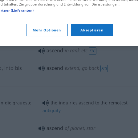
 Inhalten, Zielgruppenforschung und Entwicklung von Dienstleistungen.
ascend
in lift
artner (Lieferanten)
gehen
,
ascend
go up, increase
Mehr Optionen
Akzeptieren
ascend
in rank
etc
FIG
o, into
bis
ascend
extend, go back
FIG
in die graueste
the inquiries ascend to the remotest
antiquity
ascend
of planet, star