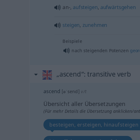
an-,
aufsteigen
,
aufwärtsgehen
steigen
,
zunehmen
Beispiele
nach steigenden Potenzen
geor
„ascend“
: transitive verb
ascend
[əˈsend]
v/t
Übersicht aller Übersetzungen
(Für mehr Details die Übersetzung anklicken/an
besteigen, ersteigen, hinaufsteigen 