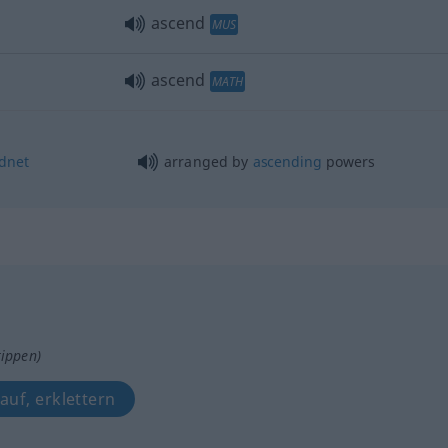
ascend
MUS
ascend
MATH
dnet
arranged by
ascending
powers
tippen)
auf, erklettern