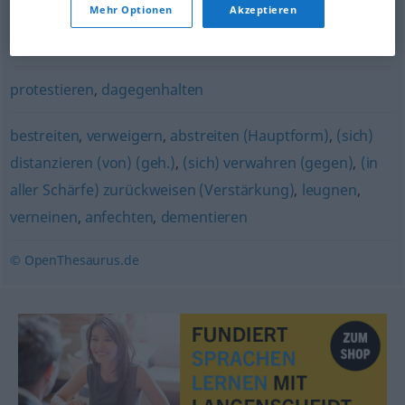
Mehr Optionen
Akzeptieren
entgegenstehen
,
kollidieren
protestieren
,
dagegenhalten
bestreiten
,
verweigern
,
abstreiten (Hauptform)
,
(sich)
distanzieren (von) (geh.)
,
(sich) verwahren (gegen)
,
(in
aller Schärfe) zurückweisen (Verstärkung)
,
leugnen
,
verneinen
,
anfechten
,
dementieren
© OpenThesaurus.de