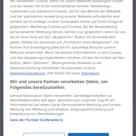
Wir verwenden Cookies, damit Sie unsere Webseite bestmöglich nutzen
und wir besser mit Ihnen kommunizieren können. Notwendige,
widersprechen
v/i
<
irr
;
ohne
-ge-
;
h.
>
funktionale und statistische Cookies, die für den Betrieb der Webseite
und der statistischen Auswertung unserer Webseite erforderlich sind,
Übersicht aller Übersetzungen
werden auf Grundlage unserer Vorauswahl immer auf Ihrem Endgerät
gespeichert. Marketing-Cookies und Cookies, die der Bereitstellung
(Für mehr Details die Übersetzung anklicken/antippen)
personalisierter Werbung dienen, werden nur gespeichert, wenn Sie uns
durch einen Klick auf den „Akzeptieren“-Button Ihr Einverständnis
itiraz etmek, karşı gelmek
geben. Klicken Sie ansonsten auf „Fortfahren ohne Akzeptieren“. Sie
können Ihre Einwilligung jederzeit für zukünftige Besuche unserer
Webseite widerrufen. Wenn Sie weitere Informationen zu den Cookies
und den Anpassungsmöglichkeiten möchten, klicken Sie einfach auf den
Button „Mehr Optionen“. Weitergehende Hinweise zu der
Datenverarbeitung entnehmen Sie ansonsten unserer
itiraz
etmek
,
karşı
gelmek
(
jemandem
biri(si)ne
)
Datenschutzerklärung
. Hier finden Sie unser
Impressum
.
Wir und unsere Partner verarbeiten Daten, um
widersprechen
Folgendes bereitzustellen:
Genaue Geolocation-Daten verwenden. Geräteeigenschaften zur
Identifikation aktiv abfragen. Speichern von und/oder Zugriff auf
Informationen auf einem Gerät. Personalisierte Werbung und Inhalte,
Messung von Werbung und Inhalten, Zielgruppenforschung und
Synonyme für "widersprechen"
Entwicklung von Dienstleistungen.
Liste der Partner (Lieferanten)
kontern
,
entgegnen
,
erwidern
,
einwenden
,
einwerfen