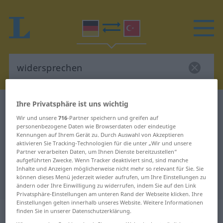
Ihre Privatsphäre ist uns wichtig
Deutsch-Türkisch Wörterbuch
widersprechen
Wir und unsere
716
-Partner speichern und greifen auf
Deutsch-Türkisch Übersetzung für
personenbezogene Daten wie Browserdaten oder eindeutige
"widersprechen"
Kennungen auf Ihrem Gerät zu. Durch Auswahl von Akzeptieren
aktivieren Sie Tracking-Technologien für die unter „Wir und unsere
Partner verarbeiten Daten, um Ihnen Dienste bereitzustellen“
aufgeführten Zwecke. Wenn Tracker deaktiviert sind, sind manche
"widersprechen" Türkisch
Inhalte und Anzeigen möglicherweise nicht mehr so relevant für Sie. Sie
können dieses Menü jederzeit wieder aufrufen, um Ihre Einstellungen zu
Übersetzung
ändern oder Ihre Einwilligung zu widerrufen, indem Sie auf den Link
Privatsphäre-Einstellungen am unteren Rand der Webseite klicken. Ihre
Einstellungen gelten innerhalb unseres Website. Weitere Informationen
„widersprechen“
: intransitives Verb
finden Sie in unserer Datenschutzerklärung.