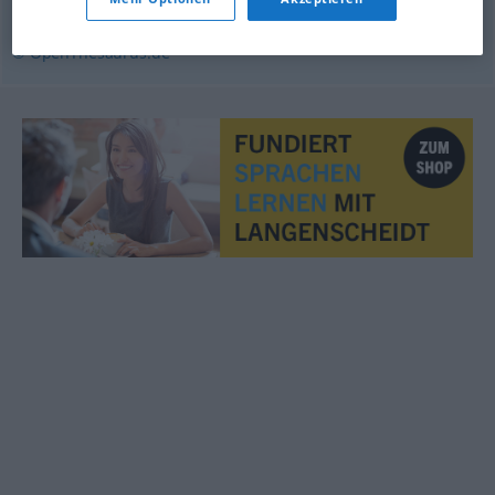
einwerfen
© OpenThesaurus.de