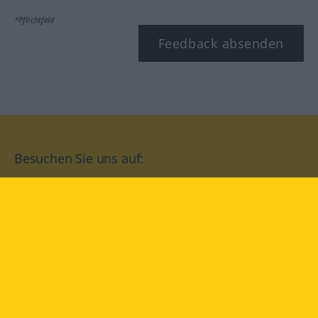
*Pflichtfeld
Feedback absenden
Besuchen Sie uns auf:
facebook
YouTube
Instagram
Langenscheidt