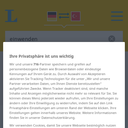
Ihre Privatsphäre ist uns wichtig
Deutsch-Türkisch Wörterbuch
einwenden
Wir und unsere
716
-Partner speichern und greifen auf
Deutsch-Türkisch Übersetzung für
personenbezogene Daten wie Browserdaten oder eindeutige
Kennungen auf Ihrem Gerät zu. Durch Auswahl von Akzeptieren
"einwenden"
aktivieren Sie Tracking-Technologien für die unter „Wir und unsere
Partner verarbeiten Daten, um Ihnen Dienste bereitzustellen“
aufgeführten Zwecke. Wenn Tracker deaktiviert sind, sind manche
Inhalte und Anzeigen möglicherweise nicht mehr so relevant für Sie. Sie
"einwenden" Türkisch Übersetzung
können dieses Menü jederzeit wieder aufrufen, um Ihre Einstellungen zu
ändern oder Ihre Einwilligung zu widerrufen, indem Sie auf den Link
Privatsphäre-Einstellungen am unteren Rand der Webseite klicken. Ihre
„einwenden“
: transitives Verb
Einstellungen gelten innerhalb unseres Website. Weitere Informationen
finden Sie in unserer Datenschutzerklärung.
Wir verwenden Cookies, damit Sie unsere Webseite bestmöglich nutzen
einwenden
v/t
<
irr
;
-ge-
;
h.
>