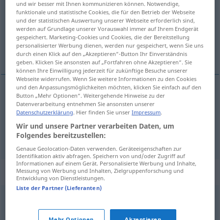
und wir besser mit Ihnen kommunizieren können. Notwendige,
funktionale und statistische Cookies, die für den Betrieb der Webseite
Übersicht aller Übersetzungen
und der statistischen Auswertung unserer Webseite erforderlich sind,
werden auf Grundlage unserer Vorauswahl immer auf Ihrem Endgerät
(Für mehr Details die Übersetzung anklicken/antippen)
gespeichert. Marketing-Cookies und Cookies, die der Bereitstellung
personalisierter Werbung dienen, werden nur gespeichert, wenn Sie uns
… diye itiraz etmek
durch einen Klick auf den „Akzeptieren“-Button Ihr Einverständnis
geben. Klicken Sie ansonsten auf „Fortfahren ohne Akzeptieren“. Sie
können Ihre Einwilligung jederzeit für zukünftige Besuche unserer
Webseite widerrufen. Wenn Sie weitere Informationen zu den Cookies
und den Anpassungsmöglichkeiten möchten, klicken Sie einfach auf den
Beispiele
Button „Mehr Optionen“. Weitergehende Hinweise zu der
Datenverarbeitung entnehmen Sie ansonsten unserer
einwenden, dass …
Datenschutzerklärung
. Hier finden Sie unser
Impressum
.
Wir und unsere Partner verarbeiten Daten, um
…
diye
itiraz
etmek
Folgendes bereitzustellen:
Genaue Geolocation-Daten verwenden. Geräteeigenschaften zur
Identifikation aktiv abfragen. Speichern von und/oder Zugriff auf
Informationen auf einem Gerät. Personalisierte Werbung und Inhalte,
Synonyme für "einwenden"
Messung von Werbung und Inhalten, Zielgruppenforschung und
Entwicklung von Dienstleistungen.
Liste der Partner (Lieferanten)
kontern
,
entgegnen
,
erwidern
,
widersprechen
,
Mehr Optionen
Akzeptieren