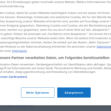
cken. Ihre Einstellungen gelten innerhalb unseres Website. Weitere Informationen fin
enschutzerklärung.
en Cookies, damit Sie unsere Webseite bestmöglich nutzen und wir besser mit Ihnen
en können. Notwendige, funktionale und statistische Cookies, die für den Betrieb d
tippen)
ischen Auswertung unserer Webseite erforderlich sind, werden auf Grundlage unserer
hrem Endgerät gespeichert. Marketing-Cookies und Cookies, die der Bereitstellung per
nen, werden nur gespeichert, wenn Sie uns durch einen Klick auf den „Akzeptieren“-
nis geben. Klicken Sie ansonsten auf „Fortfahren ohne Akzeptieren“. Sie können Ihre 
ür zukünftige Besuche unserer Webseite widerrufen. Wenn Sie weitere Informationen 
assungsmöglichkeiten möchten, klicken Sie einfach auf den Button „Mehr Optionen“
de Hinweise zu der Datenverarbeitung entnehmen Sie ansonsten unserer
Datenschut
 Sie unser
Impressum
.
erwidern
unsere Partner verarbeiten Daten, um Folgendes bereitzustellen:
ocation-Daten verwenden. Geräteeigenschaften zur Identifikation aktiv abfragen. Sp
griff auf Informationen auf einem Gerät. Personalisierte Werbung und Inhalte, Mes
erwidern
Gruß, Besuch
 Inhalten, Zielgruppenforschung und Entwicklung von Dienstleistungen.
artner (Lieferanten)
Mehr Optionen
Akzeptieren
prechen
,
einwerfen