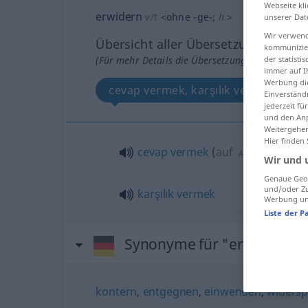
Webseite kli
erwidern
v/t
<
ohne
-ge-
;
h.
>
unserer Dat
Wir verwend
Übersicht aller Übersetzungen
kommunizier
(Für mehr Details die Übersetzung anklicken/an
der statist
immer auf I
Werbung die
cevap vermek, karşılık vermek
Einverständ
jederzeit f
und den Anp
Weitergehen
Hier finden
cevap
vermek
(
auf
)
AKK
-E
Wir und 
Genaue Geol
und/oder Zu
karşılık
vermek
Werbung und
Liste der P
Synonyme für "erwidern"
kontern
,
entgegnen
,
einwenden
,
widers