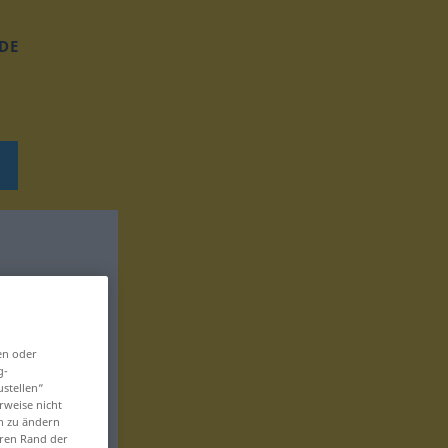
DE
en oder
g-
ustellen“
rweise nicht
en zu ändern
eren Rand der