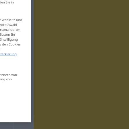
den Sie in
er Webseite und
 Vorauswahl
sonalisierter
Button Ihr
Einwilligung
zu den Cookies
.
zerklärung
.
eichern von
sung von