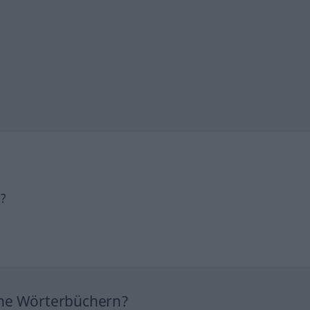
h?
ine Wörterbüchern?