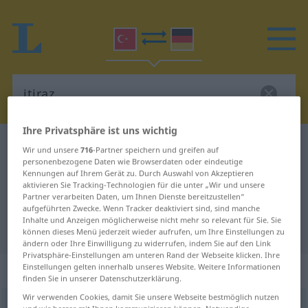
Ihre Privatsphäre ist uns wichtig
Türkisch-Deutsch Wörterbuch
itiraz
Wir und unsere
716
-Partner speichern und greifen auf
personenbezogene Daten wie Browserdaten oder eindeutige
Türkisch-Deutsch Übersetzung für
Kennungen auf Ihrem Gerät zu. Durch Auswahl von Akzeptieren
aktivieren Sie Tracking-Technologien für die unter „Wir und unsere
"itiraz"
Partner verarbeiten Daten, um Ihnen Dienste bereitzustellen“
aufgeführten Zwecke. Wenn Tracker deaktiviert sind, sind manche
Inhalte und Anzeigen möglicherweise nicht mehr so relevant für Sie. Sie
"itiraz" Deutsch Übersetzung
können dieses Menü jederzeit wieder aufrufen, um Ihre Einstellungen zu
ändern oder Ihre Einwilligung zu widerrufen, indem Sie auf den Link
Privatsphäre-Einstellungen am unteren Rand der Webseite klicken. Ihre
„itiraz“
Einstellungen gelten innerhalb unseres Website. Weitere Informationen
finden Sie in unserer Datenschutzerklärung.
Wir verwenden Cookies, damit Sie unsere Webseite bestmöglich nutzen
itiraz
[iːtɪrɑːz]