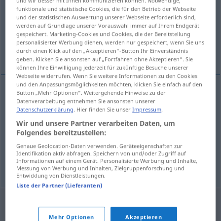
und wir besser mit Ihnen kommunizieren können. Notwendige,
funktionale und statistische Cookies, die für den Betrieb der Webseite
Übersicht aller Übersetzungen
und der statistischen Auswertung unserer Webseite erforderlich sind,
werden auf Grundlage unserer Vorauswahl immer auf Ihrem Endgerät
(Für mehr Details die Übersetzung anklicken/antippen)
gespeichert. Marketing-Cookies und Cookies, die der Bereitstellung
personalisierter Werbung dienen, werden nur gespeichert, wenn Sie uns
Einwand, Einspruch, Zurückweisung
durch einen Klick auf den „Akzeptieren“-Button Ihr Einverständnis
geben. Klicken Sie ansonsten auf „Fortfahren ohne Akzeptieren“. Sie
können Ihre Einwilligung jederzeit für zukünftige Besuche unserer
Webseite widerrufen. Wenn Sie weitere Informationen zu den Cookies
und den Anpassungsmöglichkeiten möchten, klicken Sie einfach auf den
Button „Mehr Optionen“. Weitergehende Hinweise zu der
Datenverarbeitung entnehmen Sie ansonsten unserer
Einwand
itiraz
M
Datenschutzerklärung
. Hier finden Sie unser
Impressum
.
Wir und unsere Partner verarbeiten Daten, um
Einspruch
(
gegen
)
itiraz
JUR
M
-E
AKK
Folgendes bereitzustellen:
Genaue Geolocation-Daten verwenden. Geräteeigenschaften zur
Zurückweisung
itiraz
F
Identifikation aktiv abfragen. Speichern von und/oder Zugriff auf
Informationen auf einem Gerät. Personalisierte Werbung und Inhalte,
Messung von Werbung und Inhalten, Zielgruppenforschung und
Entwicklung von Dienstleistungen.
Liste der Partner (Lieferanten)
Mehr Optionen
Akzeptieren