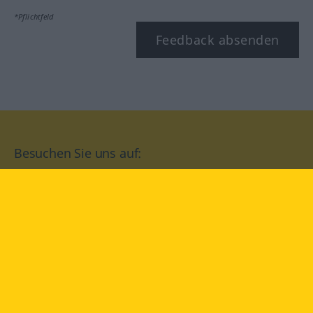
*Pflichtfeld
Feedback absenden
Besuchen Sie uns auf:
facebook
YouTube
Instagram
Langenscheidt
NUTZUNGSBEDINGUNGEN