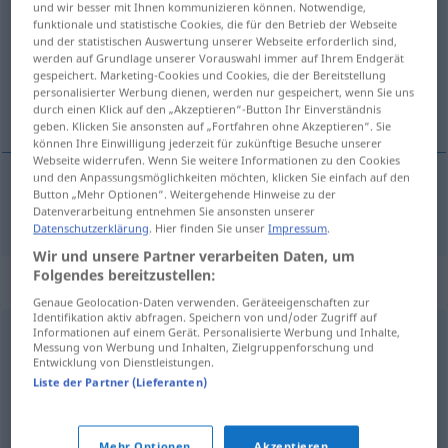
und wir besser mit Ihnen kommunizieren können. Notwendige,
funktionale und statistische Cookies, die für den Betrieb der Webseite
Übersicht aller Übersetzungen
und der statistischen Auswertung unserer Webseite erforderlich sind,
werden auf Grundlage unserer Vorauswahl immer auf Ihrem Endgerät
(Für mehr Details die Übersetzung anklicken/antippen)
gespeichert. Marketing-Cookies und Cookies, die der Bereitstellung
personalisierter Werbung dienen, werden nur gespeichert, wenn Sie uns
yemek, harcayıp geçmek
durch einen Klick auf den „Akzeptieren“-Button Ihr Einverständnis
geben. Klicken Sie ansonsten auf „Fortfahren ohne Akzeptieren“. Sie
können Ihre Einwilligung jederzeit für zukünftige Besuche unserer
Webseite widerrufen. Wenn Sie weitere Informationen zu den Cookies
und den Anpassungsmöglichkeiten möchten, klicken Sie einfach auf den
Button „Mehr Optionen“. Weitergehende Hinweise zu der
yemek
, harcayıp
geçmek
verprassen
Datenverarbeitung entnehmen Sie ansonsten unserer
Datenschutzerklärung
. Hier finden Sie unser
Impressum
.
Wir und unsere Partner verarbeiten Daten, um
Folgendes bereitzustellen:
Synonyme für "verprassen"
Genaue Geolocation-Daten verwenden. Geräteeigenschaften zur
Identifikation aktiv abfragen. Speichern von und/oder Zugriff auf
Informationen auf einem Gerät. Personalisierte Werbung und Inhalte,
verpulvern (ugs.)
,
verschleudern (ugs.)
,
verschwenden
Messung von Werbung und Inhalten, Zielgruppenforschung und
Entwicklung von Dienstleistungen.
(Hauptform)
,
verzocken (ugs.)
,
vergeuden
,
Liste der Partner (Lieferanten)
durchbringen (Vermögen) (ugs.)
,
verjubeln (ugs.)
,
verplempern (ugs.)
,
vertun (ugs.)
,
wegwerfen (ugs.)
Mehr Optionen
Akzeptieren