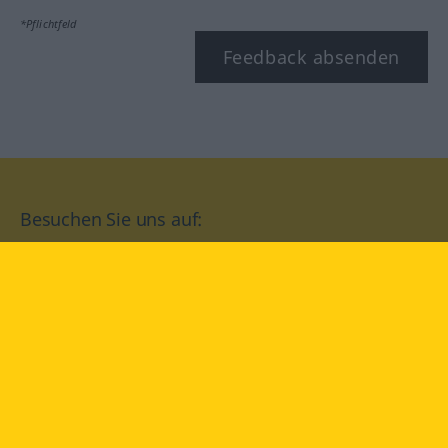
*Pflichtfeld
Feedback absenden
Besuchen Sie uns auf:
facebook
YouTube
Instagram
Langenscheidt
NUTZUNGSBEDINGUNGEN