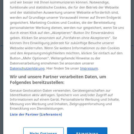
und wir besser mit Ihnen kommunizieren können. Notwendige,
funktionale und statistische Cookies, die für den Betrieb der Webseite
Übersicht aller Übersetzungen
und der statistischen Auswertung unserer Webseite erforderlich sind,
werden auf Grundlage unserer Vorauswahl immer auf Ihrem Endgerät
(Für mehr Details die Übersetzung anklicken/antippen)
gespeichert. Marketing-Cookies und Cookies, die der Bereitstellung
personalisierter Werbung dienen, werden nur gespeichert, wenn Sie uns
çarçur etmek
durch einen Klick auf den „Akzeptieren“-Button Ihr Einverständnis
geben. Klicken Sie ansonsten auf „Fortfahren ohne Akzeptieren“. Sie
können Ihre Einwilligung jederzeit für zukünftige Besuche unserer
Webseite widerrufen. Wenn Sie weitere Informationen zu den Cookies
und den Anpassungsmöglichkeiten möchten, klicken Sie einfach auf den
Button „Mehr Optionen“. Weitergehende Hinweise zu der
çarçur
etmek
verpulvern
Datenverarbeitung entnehmen Sie ansonsten unserer
Datenschutzerklärung
. Hier finden Sie unser
Impressum
.
Wir und unsere Partner verarbeiten Daten, um
Folgendes bereitzustellen:
Synonyme für "verpulvern"
Genaue Geolocation-Daten verwenden. Geräteeigenschaften zur
Identifikation aktiv abfragen. Speichern von und/oder Zugriff auf
Informationen auf einem Gerät. Personalisierte Werbung und Inhalte,
verschleudern (ugs.)
,
verschwenden (Hauptform)
,
Messung von Werbung und Inhalten, Zielgruppenforschung und
Entwicklung von Dienstleistungen.
verzocken (ugs.)
,
vergeuden
,
verprassen
,
durchbringen
Liste der Partner (Lieferanten)
(Vermögen) (ugs.)
,
verjubeln (ugs.)
,
verplempern (ugs.)
,
vertun (ugs.)
,
wegwerfen (ugs.)
Mehr Optionen
Akzeptieren