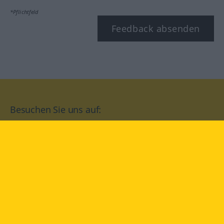
*Pflichtfeld
Feedback absenden
Besuchen Sie uns auf:
facebook
YouTube
Instagram
Langenscheidt
NUTZUNGSBEDINGUNGEN