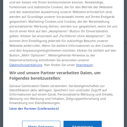
und wir besser mit Ihnen kommunizieren können. Notwendige,
funktionale und statistische Cookies, die für den Betrieb der Webseite
Übersicht aller Übersetzungen
und der statistischen Auswertung unserer Webseite erforderlich sind,
werden auf Grundlage unserer Vorauswahl immer auf Ihrem Endgerät
(Für mehr Details die Übersetzung anklicken/antippen)
gespeichert. Marketing-Cookies und Cookies, die der Bereitstellung
personalisierter Werbung dienen, werden nur gespeichert, wenn Sie uns
kumarda kaybetmek
durch einen Klick auf den „Akzeptieren“-Button Ihr Einverständnis
geben. Klicken Sie ansonsten auf „Fortfahren ohne Akzeptieren“. Sie
können Ihre Einwilligung jederzeit für zukünftige Besuche unserer
Webseite widerrufen. Wenn Sie weitere Informationen zu den Cookies
und den Anpassungsmöglichkeiten möchten, klicken Sie einfach auf den
Button „Mehr Optionen“. Weitergehende Hinweise zu der
(kumarda)
kaybetmek
verzocken
Millionen
etc
Datenverarbeitung entnehmen Sie ansonsten unserer
Datenschutzerklärung
. Hier finden Sie unser
Impressum
.
Wir und unsere Partner verarbeiten Daten, um
Folgendes bereitzustellen:
Synonyme für "verzocken"
Genaue Geolocation-Daten verwenden. Geräteeigenschaften zur
Identifikation aktiv abfragen. Speichern von und/oder Zugriff auf
Informationen auf einem Gerät. Personalisierte Werbung und Inhalte,
verpulvern (ugs.)
,
verschleudern (ugs.)
,
verschwenden
Messung von Werbung und Inhalten, Zielgruppenforschung und
Entwicklung von Dienstleistungen.
(Hauptform)
,
vergeuden
,
verprassen
,
durchbringen
Liste der Partner (Lieferanten)
(Vermögen) (ugs.)
,
verjubeln (ugs.)
,
verplempern (ugs.)
,
vertun (ugs.)
,
wegwerfen (ugs.)
Mehr Optionen
Akzeptieren