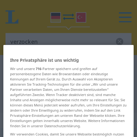
Ihre Privatsphäre ist uns wichtig
Deutsch-Türkisch Wörterbuch
verzocken
Wir und unsere
716
-Partner speichern und greifen auf
Deutsch-Türkisch Übersetzung für
personenbezogene Daten wie Browserdaten oder eindeutige
Kennungen auf Ihrem Gerät zu. Durch Auswahl von Akzeptieren
"verzocken"
aktivieren Sie Tracking-Technologien für die unter „Wir und unsere
Partner verarbeiten Daten, um Ihnen Dienste bereitzustellen“
aufgeführten Zwecke. Wenn Tracker deaktiviert sind, sind manche
Inhalte und Anzeigen möglicherweise nicht mehr so relevant für Sie. Sie
"verzocken" Türkisch Übersetzung
können dieses Menü jederzeit wieder aufrufen, um Ihre Einstellungen zu
ändern oder Ihre Einwilligung zu widerrufen, indem Sie auf den Link
Privatsphäre-Einstellungen am unteren Rand der Webseite klicken. Ihre
„verzocken“
: transitives Verb
Einstellungen gelten innerhalb unseres Website. Weitere Informationen
finden Sie in unserer Datenschutzerklärung.
Wir verwenden Cookies, damit Sie unsere Webseite bestmöglich nutzen
verzocken
v/t
<
ohne
-ge-
;
h.
>