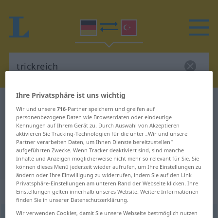
Ihre Privatsphäre ist uns wichtig
Deutsch-Türkisch Wörterbuch
trickreich
Wir und unsere
716
-Partner speichern und greifen auf
Deutsch-Türkisch Übersetzung für
personenbezogene Daten wie Browserdaten oder eindeutige
Kennungen auf Ihrem Gerät zu. Durch Auswahl von Akzeptieren
"trickreich"
aktivieren Sie Tracking-Technologien für die unter „Wir und unsere
Partner verarbeiten Daten, um Ihnen Dienste bereitzustellen“
aufgeführten Zwecke. Wenn Tracker deaktiviert sind, sind manche
Inhalte und Anzeigen möglicherweise nicht mehr so relevant für Sie. Sie
"trickreich" Türkisch Übersetzung
können dieses Menü jederzeit wieder aufrufen, um Ihre Einstellungen zu
ändern oder Ihre Einwilligung zu widerrufen, indem Sie auf den Link
Privatsphäre-Einstellungen am unteren Rand der Webseite klicken. Ihre
„trickreich“
: Adjektiv, adjektivisch
Einstellungen gelten innerhalb unseres Website. Weitere Informationen
finden Sie in unserer Datenschutzerklärung.
Wir verwenden Cookies, damit Sie unsere Webseite bestmöglich nutzen
trickreich
adj