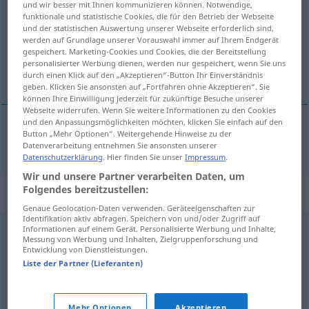
und wir besser mit Ihnen kommunizieren können. Notwendige,
funktionale und statistische Cookies, die für den Betrieb der Webseite
Übersicht aller Übersetzungen
und der statistischen Auswertung unserer Webseite erforderlich sind,
werden auf Grundlage unserer Vorauswahl immer auf Ihrem Endgerät
(Für mehr Details die Übersetzung anklicken/antippen)
gespeichert. Marketing-Cookies und Cookies, die der Bereitstellung
personalisierter Werbung dienen, werden nur gespeichert, wenn Sie uns
hilesi bol
durch einen Klick auf den „Akzeptieren“-Button Ihr Einverständnis
geben. Klicken Sie ansonsten auf „Fortfahren ohne Akzeptieren“. Sie
können Ihre Einwilligung jederzeit für zukünftige Besuche unserer
Webseite widerrufen. Wenn Sie weitere Informationen zu den Cookies
und den Anpassungsmöglichkeiten möchten, klicken Sie einfach auf den
Button „Mehr Optionen“. Weitergehende Hinweise zu der
hilesi
bol
trickreich
Datenverarbeitung entnehmen Sie ansonsten unserer
Datenschutzerklärung
. Hier finden Sie unser
Impressum
.
Wir und unsere Partner verarbeiten Daten, um
Folgendes bereitzustellen:
Synonyme für "trickreich"
Genaue Geolocation-Daten verwenden. Geräteeigenschaften zur
Identifikation aktiv abfragen. Speichern von und/oder Zugriff auf
Informationen auf einem Gerät. Personalisierte Werbung und Inhalte,
verräterisch
,
hinterlistig
,
heimtückisch
,
verschlagen
,
Messung von Werbung und Inhalten, Zielgruppenforschung und
Entwicklung von Dienstleistungen.
hinterhältig
Liste der Partner (Lieferanten)
listig
,
ausgekocht (ugs.)
Mehr Optionen
Akzeptieren