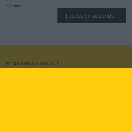
*Pflichtfeld
Feedback absenden
Besuchen Sie uns auf:
facebook
YouTube
Instagram
Langenscheidt
NUTZUNGSBEDINGUNGEN