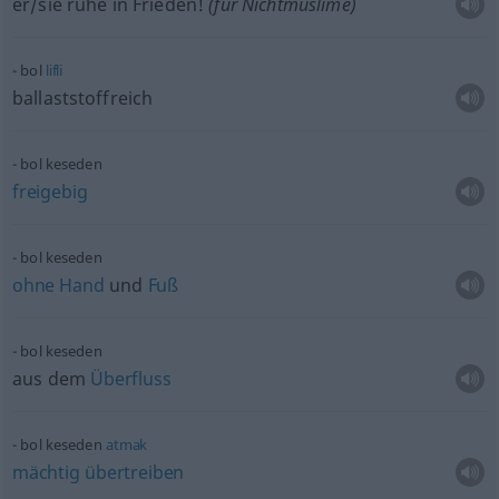
er/sie ruhe in Frieden!
(für Nichtmuslime)
bol
lifli
ballaststoffreich
bol keseden
freigebig
bol keseden
ohne
Hand
und
Fuß
bol keseden
aus dem
Überfluss
bol keseden
atmak
mächtig
übertreiben