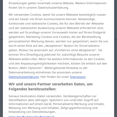
Einstellungen gelten innerhalb unseres Website. Weitere Informationen
finden Sie in unserer Datenschutzerklärung.
Übersicht aller Übersetzungen
Wir verwenden Cookies, damit Sie unsere Webseite bestmöglich nutzen
(Für mehr Details die Übersetzung anklicken/antippen)
und wir besser mit Ihnen kommunizieren können. Notwendige,
funktionale und statistische Cookies, die für den Betrieb der Webseite
weit, weit
reichlich
und der statistischen Auswertung unserer Webseite erforderlich sind,
werden auf Grundlage unserer Vorauswahl immer auf Ihrem Endgerät
gespeichert. Marketing-Cookies und Cookies, die der Bereitstellung
personalisierter Werbung dienen, werden nur gespeichert, wenn Sie uns
durch einen Klick auf den „Akzeptieren“-Button Ihr Einverständnis
geben. Klicken Sie ansonsten auf „Fortfahren ohne Akzeptieren“. Sie
weit
bol
können Ihre Einwilligung jederzeit für zukünftige Besuche unserer
Webseite widerrufen. Wenn Sie weitere Informationen zu den Cookies
und den Anpassungsmöglichkeiten möchten, klicken Sie einfach auf den
(zu)
weit
Schuh, Kleid
bol
Button „Mehr Optionen“. Weitergehende Hinweise zu der
Datenverarbeitung entnehmen Sie ansonsten unserer
Datenschutzerklärung
. Hier finden Sie unser
Impressum
.
Wir und unsere Partner verarbeiten Daten, um
reichlich
bol
Folgendes bereitzustellen:
Genaue Geolocation-Daten verwenden. Geräteeigenschaften zur
Identifikation aktiv abfragen. Speichern von und/oder Zugriff auf
Informationen auf einem Gerät. Personalisierte Werbung und Inhalte,
Messung von Werbung und Inhalten, Zielgruppenforschung und
„bol“
Entwicklung von Dienstleistungen.
Liste der Partner (Lieferanten)