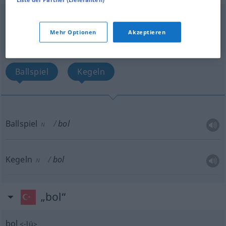
bol
<
-lü
>
Mehr Optionen
Akzeptieren
Übersicht aller Übersetzungen
(Für mehr Details die Übersetzung anklicken/antippen)
Ballspiel
Kegeln
Ballspiel
bol
N
Kegeln
bol
N
„bol“
bol
<
-lü
>