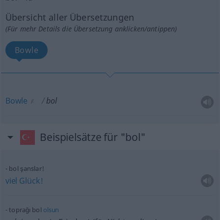
Übersicht aller Übersetzungen
(Für mehr Details die Übersetzung anklicken/antippen)
Bowle
Bowle
bol
F
Beispielsätze für "bol"
bol şanslar!
viel
Glück!
toprağı bol
olsun