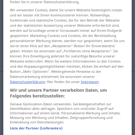
finden Sie in unserer Datenschutzerklärung.
verschlagen
v/t
<
irr
;
ohne
-ge-
;
h.
>
Wir verwenden Cookies, damit Sie unsere Webseite bestmöglich nutzen
und wir besser mit Ihnen kommunizieren können. Notwendige,
Übersicht aller Übersetzungen
funktionale und statistische Cookies, die für den Betrieb der Webseite
und der statistischen Auswertung unserer Webseite erforderlich sind,
(Für mehr Details die Übersetzung anklicken/antippen)
werden auf Grundlage unserer Vorauswahl immer auf Ihrem Endgerät
gespeichert. Marketing-Cookies und Cookies, die der Bereitstellung
birisinin soluğu kesilmek
personalisierter Werbung dienen, werden nur gespeichert, wenn Sie uns
durch einen Klick auf den „Akzeptieren“-Button Ihr Einverständnis
geben. Klicken Sie ansonsten auf „Fortfahren ohne Akzeptieren“. Sie
können Ihre Einwilligung jederzeit für zukünftige Besuche unserer
birisinin dili tutulmak
yolu düştü
Webseite widerrufen. Wenn Sie weitere Informationen zu den Cookies
und den Anpassungsmöglichkeiten möchten, klicken Sie einfach auf den
Button „Mehr Optionen“. Weitergehende Hinweise zu der
Datenverarbeitung entnehmen Sie ansonsten unserer
Datenschutzerklärung
. Hier finden Sie unser
Impressum
.
Beispiele
Wir und unsere Partner verarbeiten Daten, um
jemandem den
Atem
verschlagen
Folgendes bereitzustellen:
biri(si)nin
soluğu
kesilmek
Genaue Geolocation-Daten verwenden. Geräteeigenschaften zur
Identifikation aktiv abfragen. Speichern von und/oder Zugriff auf
Informationen auf einem Gerät. Personalisierte Werbung und Inhalte,
Messung von Werbung und Inhalten, Zielgruppenforschung und
jemandem die
Sprache
verschlagen
Entwicklung von Dienstleistungen.
Liste der Partner (Lieferanten)
biri(si)nin
dili
tutulmak