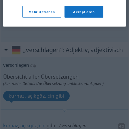
Mehr Optionen
Akzeptieren
es hat ihn nach … verschlagen
yolu
düştü
-E
„verschlagen“
: Adjektiv, adjektivisch
verschlagen
adj
Übersicht aller Übersetzungen
(Für mehr Details die Übersetzung anklicken/antippen)
kurnaz, açıkgöz, cin gibi
kurnaz
,
açıkgöz
,
cin
gibi
verschlagen