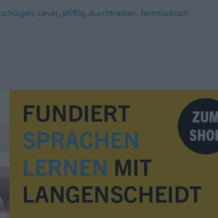
rschlagen
,
clever
,
pfiffig
,
durchtrieben
,
heimtückisch