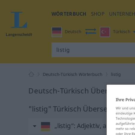
WÖRTERBUCH
SHOP
UNTERNE
Deutsch
Türkisch
Deutsch-Türkisch Wörterbuch
listig
Deutsch-Türkisch Übersetzung f
Ihre Priv
"listig" Türkisch Übersetzung
Wir und un
eindeutige 
Technologie
aufgeführte
„listig“
: Adjektiv, adjektivisc
mehr so rel
oder Ihre E