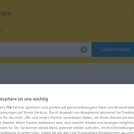
HMEN
Übersetzen
ür "listig"
atsphäre ist uns wichtig
sere
716
-Partner speichern und greifen auf personenbezogene Daten wie Browserdat
Kennungen auf Ihrem Gerät zu. Durch Auswahl von Akzeptieren aktivieren Sie Trackin
n für die unter „Wir und unsere Partner verarbeiten Daten, um Ihnen Dienste bereitz
n Zwecke. Wenn Tracker deaktiviert sind, sind manche Inhalte und Anzeigen mögliche
h
evant für Sie. Sie können dieses Menü jederzeit wieder aufrufen, um Ihre Einstellung
inwilligung zu widerrufen, indem Sie auf den Link Privatsphäre-Einstellungen am unt