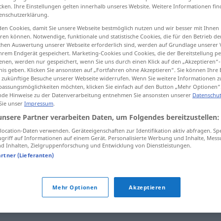
cken. Ihre Einstellungen gelten innerhalb unseres Website. Weitere Informationen fin
enschutzerklärung.
en Cookies, damit Sie unsere Webseite bestmöglich nutzen und wir besser mit Ihnen
en können. Notwendige, funktionale und statistische Cookies, die für den Betrieb d
tippen)
ischen Auswertung unserer Webseite erforderlich sind, werden auf Grundlage unserer
hrem Endgerät gespeichert. Marketing-Cookies und Cookies, die der Bereitstellung per
nen, werden nur gespeichert, wenn Sie uns durch einen Klick auf den „Akzeptieren“-
nis geben. Klicken Sie ansonsten auf „Fortfahren ohne Akzeptieren“. Sie können Ihre 
ür zukünftige Besuche unserer Webseite widerrufen. Wenn Sie weitere Informationen 
assungsmöglichkeiten möchten, klicken Sie einfach auf den Button „Mehr Optionen“
de Hinweise zu der Datenverarbeitung entnehmen Sie ansonsten unserer
Datenschut
 Sie unser
Impressum
.
listig
Person
unsere Partner verarbeiten Daten, um Folgendes bereitzustellen:
ocation-Daten verwenden. Geräteeigenschaften zur Identifikation aktiv abfragen. Sp
listig
Sache
griff auf Informationen auf einem Gerät. Personalisierte Werbung und Inhalte, Mes
 Inhalten, Zielgruppenforschung und Entwicklung von Dienstleistungen.
artner (Lieferanten)
Mehr Optionen
Akzeptieren