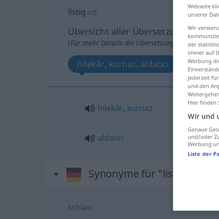
Webseite kli
listig
adj
unserer Dat
Wir verwend
Übersicht aller Übersetzungen
kommunizier
(Für mehr Details die Übersetzung anklicken/an
der statist
immer auf I
Werbung die
hilekâr, kurnaz, aldatıcı
Einverständ
jederzeit f
und den Anp
Weitergehen
Hier finden
hilekâr
,
kurnaz
Wir und 
Genaue Geol
aldatıcı
und/oder Zu
Werbung und
Liste der P
Synonyme für "listig"
schlau