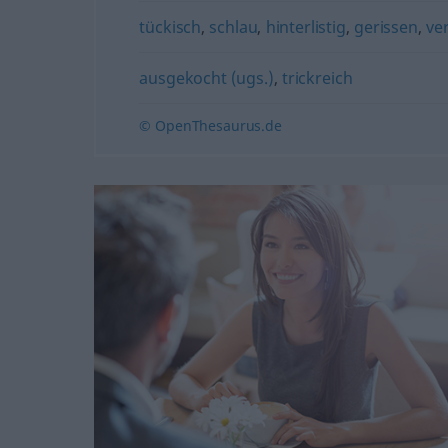
tückisch
,
schlau
,
hinterlistig
,
gerissen
,
ve
ausgekocht (ugs.)
,
trickreich
© OpenThesaurus.de