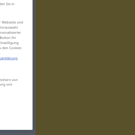
den Sie in
er Webseite und
 Vorauswahl
sonalisierter
Button Ihr
Einwilligung
zu den Cookies
.
zerklärung
.
eichern von
sung von