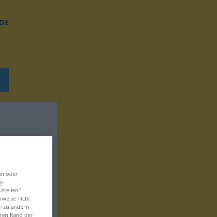
DE
en oder
g-
ustellen“
rweise nicht
en zu ändern
eren Rand der