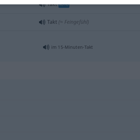
Takt
AUTO
Takt
(≈ Feingefühl)
im 15-Minuten-Takt