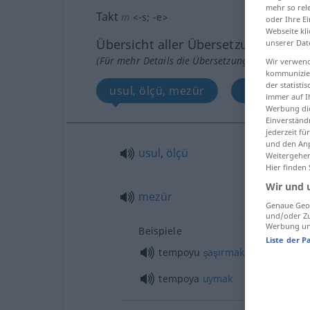
mehr so rel
Takt
m
<
-s
;
-e
>
oder Ihre E
Webseite kli
Übersicht aller Übersetzungen
unserer Dat
(Für mehr Details die Übersetzung anklicken/an
Wir verwend
kommunizier
der statist
usul, ölçü, mezür
zaman
immer auf I
Werbung die
Einverständ
jederzeit f
und den Anp
usul
,
ölçü
Weitergehen
Hier finden
Wir und 
mezür
Genaue Geol
und/oder Zu
Werbung und
Beispiele
Liste der P
tempoyu
şaşırmak
tempoya
uymak