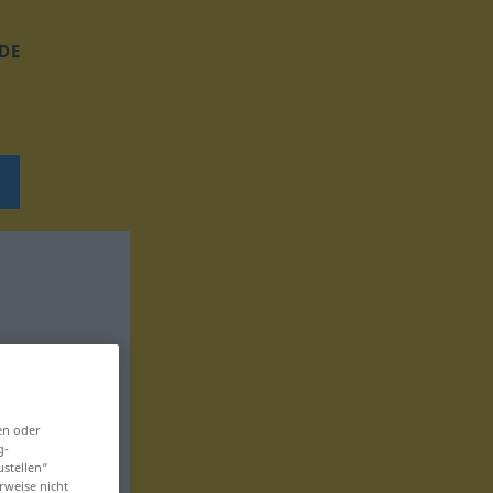
DE
en oder
g-
ustellen“
rweise nicht