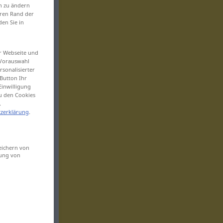
en zu ändern
eren Rand der
den Sie in
er Webseite und
 Vorauswahl
sonalisierter
Button Ihr
Einwilligung
zu den Cookies
.
zerklärung
.
eichern von
sung von