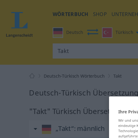
WÖRTERBUCH
SHOP
UNTERNE
Deutsch
Türkisch
Deutsch-Türkisch Wörterbuch
Takt
Deutsch-Türkisch Übersetzung 
"Takt" Türkisch Übersetzung
Ihre Priv
Wir und un
eindeutige 
„Takt“
: männlich
Technologie
aufgeführte