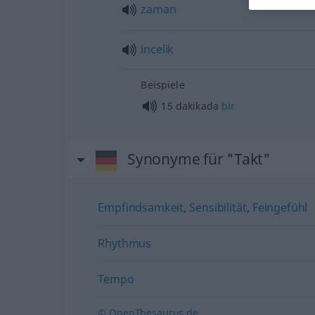
zaman
incelik
Beispiele
15 dakikada
bir
Synonyme für "Takt"
Empfindsamkeit
,
Sensibilität
,
Feingefühl
Rhythmus
Tempo
© OpenThesaurus.de