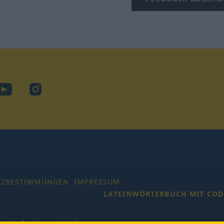
ook
YouTube
Instagram
TZBESTIMMUNGEN
IMPRESSUM
LATEINWÖRTERBUCH MIT COD
 Alle Rechte vorbehalten.