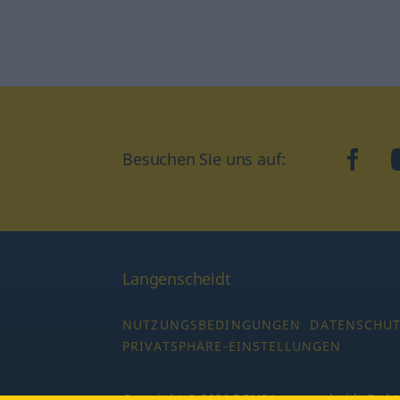
Besuchen Sie uns auf:
faceb
Langenscheidt
NUTZUNGSBEDINGUNGEN
DATENSCHU
PRIVATSPHÄRE-EINSTELLUNGEN
Copyright © 2026 PONS Langenscheidt GmbH,