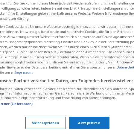
evant für Sie. Sie können dieses Menü jederzeit wieder aufrufen, um Ihre Einstellung
inwilligung zu widerrufen, indem Sie auf den Link Privatsphäre-Einstellungen am unt
cken. Ihre Einstellungen gelten innerhalb unseres Website. Weitere Informationen fin
enschutzerklärung.
tippen)
en Cookies, damit Sie unsere Webseite bestmöglich nutzen und wir besser mit Ihnen
en können. Notwendige, funktionale und statistische Cookies, die für den Betrieb d
ischen Auswertung unserer Webseite erforderlich sind, werden auf Grundlage unserer
incelik
Weitere Beispiele...
hrem Endgerät gespeichert. Marketing-Cookies und Cookies, die der Bereitstellung per
nen, werden nur gespeichert, wenn Sie uns durch einen Klick auf den „Akzeptieren“-
nis geben. Klicken Sie ansonsten auf „Fortfahren ohne Akzeptieren“. Sie können Ihre 
ür zukünftige Besuche unserer Webseite widerrufen. Wenn Sie weitere Informationen 
assungsmöglichkeiten möchten, klicken Sie einfach auf den Button „Mehr Optionen“
Takt
MUS
de Hinweise zu der Datenverarbeitung entnehmen Sie ansonsten unserer
Datenschut
 Sie unser
Impressum
.
unsere Partner verarbeiten Daten, um Folgendes bereitzustellen:
Takt
einzelner
ocation-Daten verwenden. Geräteeigenschaften zur Identifikation aktiv abfragen. Sp
griff auf Informationen auf einem Gerät. Personalisierte Werbung und Inhalte, Mes
 Inhalten, Zielgruppenforschung und Entwicklung von Dienstleistungen.
artner (Lieferanten)
aus dem Takt
kommen
den Takt
halten
MUS
Mehr Optionen
Akzeptieren