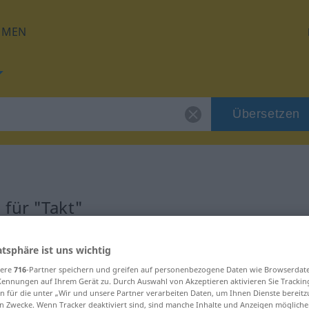
HMEN
Übersetzen
für "Takt"
atsphäre ist uns wichtig
sere
716
-Partner speichern und greifen auf personenbezogene Daten wie Browserdat
Kennungen auf Ihrem Gerät zu. Durch Auswahl von Akzeptieren aktivieren Sie Trackin
n für die unter „Wir und unsere Partner verarbeiten Daten, um Ihnen Dienste bereitz
n Zwecke. Wenn Tracker deaktiviert sind, sind manche Inhalte und Anzeigen mögliche