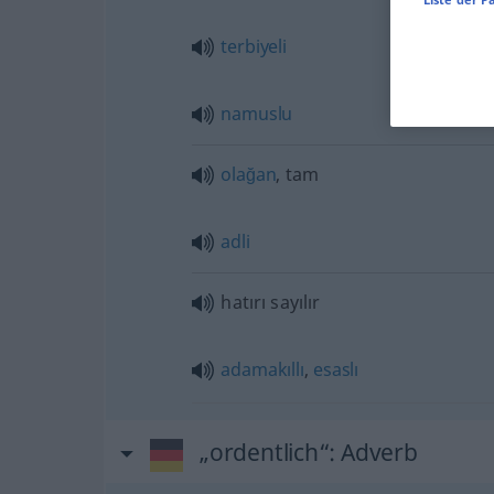
terbiyeli
namuslu
olağan
, tam
adli
hatırı sayılır
adamakıllı
,
esaslı
„ordentlich“
: Adverb