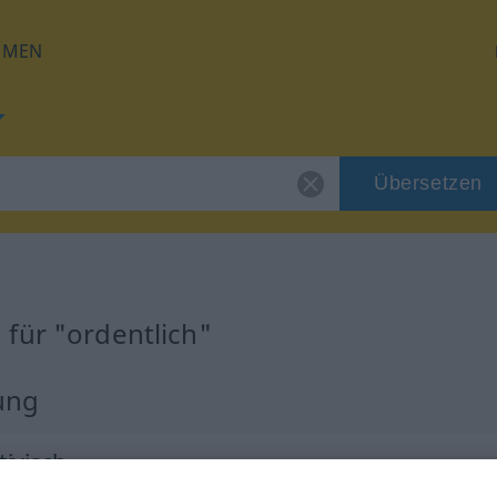
HMEN
Übersetzen
für "ordentlich"
ung
tivisch