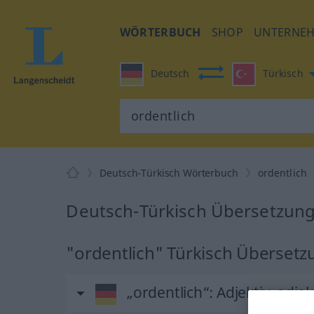
WÖRTERBUCH
SHOP
UNTERNE
Deutsch
Türkisch
Deutsch-Türkisch Wörterbuch
ordentlich
Deutsch-Türkisch Übersetzung 
"ordentlich" Türkisch Übersetz
„ordentlich“
: Adjektiv, adjek