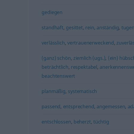
gediegen
standhaft
,
gesittet
,
rein
,
anständig
,
tugen
verlässlich
,
vertrauenerweckend
,
zuverlä
(ganz) schön
,
ziemlich (ugs.)
,
(ein) hübs
beträchtlich
,
respektabel
,
anerkennensw
beachtenswert
planmäßig
,
systematisch
passend
,
entsprechend
,
angemessen
,
ad
entschlossen
,
beherzt
,
tüchtig