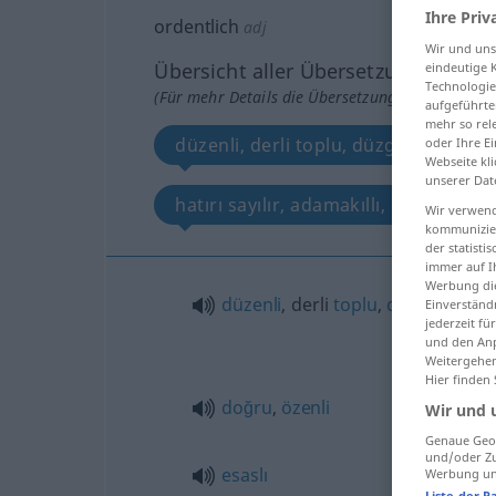
Ihre Priv
ordentlich
adj
Wir und un
Übersicht aller Übersetzungen
eindeutige 
Technologie
(Für mehr Details die Übersetzung anklicken/an
aufgeführte
mehr so rel
düzenli, derli toplu, düzgün, doğru, ö
oder Ihre E
Webseite kli
unserer Dat
hatırı sayılır, adamakıllı, esaslı
Wir verwend
kommunizier
der statist
immer auf I
Werbung die
düzenli
, derli
toplu
,
düzgün
Einverständ
jederzeit f
und den Anp
Weitergehen
Hier finden
doğru
,
özenli
Wir und 
Genaue Geol
und/oder Zu
esaslı
Werbung und
Liste der P