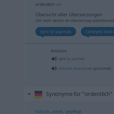
ordentlich
adv
Übersicht aller Übersetzungen
(Für mehr Details die Übersetzung anklicken/an
işini iyi yapmak
terbiyeli dav
Beispiele
işini
iyi
yapmak
terbiyeli
davranmak
(giyinmek)
Synonyme für "ordentlich"
hübsch
,
adrett
,
gepflegt