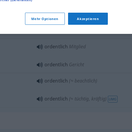
ordentlich
(≈ anständig)
Mehr Optionen
Akzeptieren
ordentlich
Leute
ordentlich
Mitglied
ordentlich
Gericht
ordentlich
(≈ beachtlich)
ordentlich
(≈ tüchtig, kräftig)
UMG