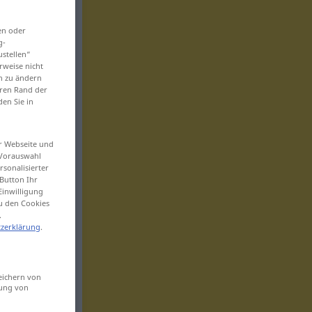
en oder
g-
ustellen“
rweise nicht
en zu ändern
eren Rand der
den Sie in
er Webseite und
 Vorauswahl
sonalisierter
Button Ihr
Einwilligung
zu den Cookies
.
zerklärung
.
eichern von
sung von