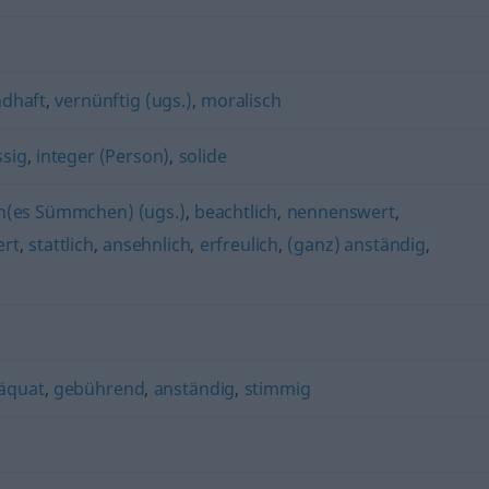
dhaft
,
vernünftig (ugs.)
,
moralisch
ssig
,
integer (Person)
,
solide
ch(es Sümmchen) (ugs.)
,
beachtlich
,
nennenswert
,
ert
,
stattlich
,
ansehnlich
,
erfreulich
,
(ganz) anständig
,
äquat
,
gebührend
,
anständig
,
stimmig