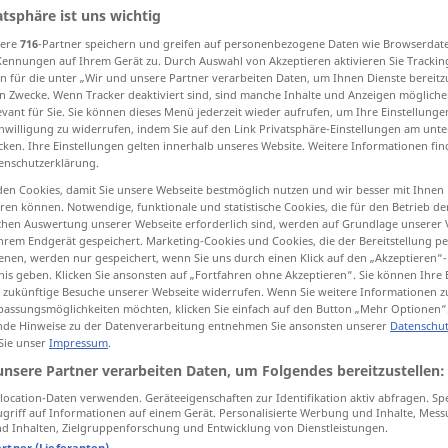
atsphäre ist uns wichtig
sere
716
-Partner speichern und greifen auf personenbezogene Daten wie Browserdat
Kennungen auf Ihrem Gerät zu. Durch Auswahl von Akzeptieren aktivieren Sie Trackin
n für die unter „Wir und unsere Partner verarbeiten Daten, um Ihnen Dienste bereitz
tippen)
n Zwecke. Wenn Tracker deaktiviert sind, sind manche Inhalte und Anzeigen mögliche
evant für Sie. Sie können dieses Menü jederzeit wieder aufrufen, um Ihre Einstellung
zenli, esaslı
olağan, tam, adli
inwilligung zu widerrufen, indem Sie auf den Link Privatsphäre-Einstellungen am unt
cken. Ihre Einstellungen gelten innerhalb unseres Website. Weitere Informationen fin
enschutzerklärung.
terbiyeli, namuslu
en Cookies, damit Sie unsere Webseite bestmöglich nutzen und wir besser mit Ihnen
en können. Notwendige, funktionale und statistische Cookies, die für den Betrieb d
ischen Auswertung unserer Webseite erforderlich sind, werden auf Grundlage unserer
hrem Endgerät gespeichert. Marketing-Cookies und Cookies, die der Bereitstellung per
nen, werden nur gespeichert, wenn Sie uns durch einen Klick auf den „Akzeptieren“-
ordentlich
Person, Zimmer,
nis geben. Klicken Sie ansonsten auf „Fortfahren ohne Akzeptieren“. Sie können Ihre 
ür zukünftige Besuche unserer Webseite widerrufen. Wenn Sie weitere Informationen 
Haushalt
assungsmöglichkeiten möchten, klicken Sie einfach auf den Button „Mehr Optionen“
de Hinweise zu der Datenverarbeitung entnehmen Sie ansonsten unserer
Datenschut
 Sie unser
Impressum
.
ordentlich
(≈ richtig, sorgfältig)
unsere Partner verarbeiten Daten, um Folgendes bereitzustellen:
ocation-Daten verwenden. Geräteeigenschaften zur Identifikation aktiv abfragen. Sp
griff auf Informationen auf einem Gerät. Personalisierte Werbung und Inhalte, Mes
ordentlich
(≈ gründlich)
 Inhalten, Zielgruppenforschung und Entwicklung von Dienstleistungen.
artner (Lieferanten)